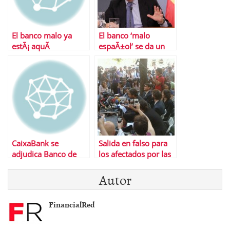
El banco malo ya
El banco ‘malo
estÃ¡ aquÃ­
espaÃ±ol’ se da un
plazo de 15 aÃ±os
para vender los
activos tÃ³xicos y «no
costarÃ¡ ni un euro a
los contribuyentes»
CaixaBank se
Salida en falso para
adjudica Banco de
los afectados por las
Valencia
preferentes
Autor
FinancialRed