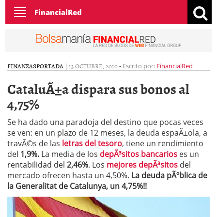
Toggle
FinancialRed
navigation
FINANZAS
PORTADA
|
13 OCTUBRE, 2010
-
Escrito por:
FinancialRed
CataluÃ±a dispara sus bonos al
4,75%
Se ha dado una paradoja del destino que pocas veces
se ven: en un plazo de 12 meses, la deuda espaÃ±ola, a
travÃ©s de las
letras del tesoro
, tiene un rendimiento
del
1,9%.
La media de los
depÃ³sitos bancarios
es un
rentabilidad del
2,46%
. Los
mejores depÃ³sitos
del
mercado ofrecen hasta un 4,50%.
La deuda pÃºblica de
la Generalitat de Catalunya, un 4,75%!!