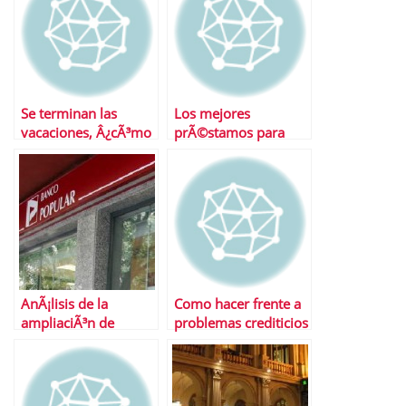
Se terminan las
Los mejores
vacaciones, Â¿cÃ³mo
prÃ©stamos para
ganarle a la crisis?
coches
AnÃ¡lisis de la
Como hacer frente a
ampliaciÃ³n de
problemas crediticios
capital de Popular y
de sus convertibles