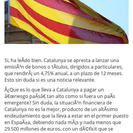
Si, ha leÃ­do bien. Catalunya se apresta a lanzar una
emisiÃ³n de bonos o tÃ­tulos, dirigidos a particulares,
que rendirÃ¡ un 4,75% anual, a un plazo de 12 meses.
Esto sin duda si es una noticia relevante.
Â¿Que es lo que lleva a Catalunya a pagar un
â€œriesgo paÃ­sâ€ tan alto como si fuera un paÃ­s
emergente? Sin duda, la situaciÃ³n financiera de
Catalunya no es la mejor, producto de un altÃ­simo
endeudamiento que la lleva a estar en el primer puesto
en EspaÃ±a, debiendo nada mÃ¡s y nada menos que
29.500 millones de euros, con un dÃ©ficit que se