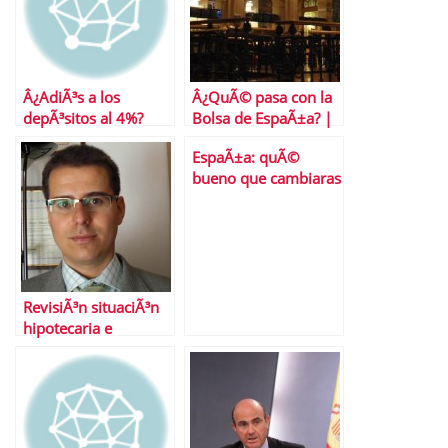
Â¿AdiÃ³s a los
Â¿QuÃ© pasa con la
depÃ³sitos al 4%?
Bolsa de EspaÃ±a? |
Sectorial y repaso a
EspaÃ±a: quÃ©
Bolsas y Mercados
bueno que cambiaras
EspaÃ±oles
RevisiÃ³n situaciÃ³n
hipotecaria e
inmobiliaria en 2011
y perspectivas para
2012