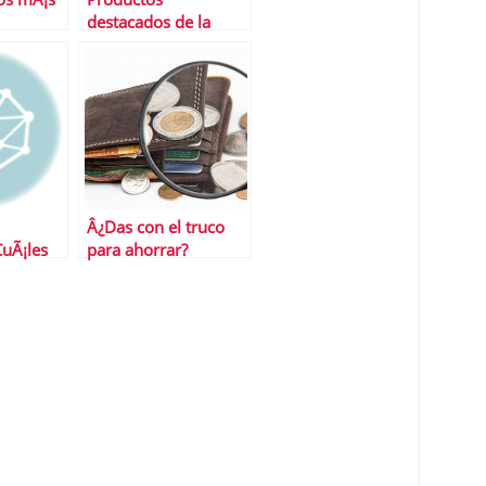
destacados de la
semana
Â¿Das con el truco
CuÃ¡les
para ahorrar?
 cuestan