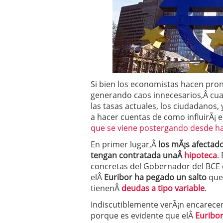
Operar
29/06/2026
Crear empresa online vs
29/05/2026
CÃ³mo afrontar una baj
26/05/2026
Si bien los economistas hacen pro
generando caos innecesarios,Â cua
las tasas actuales, los ciudadanos,
a hacer cuentas de como influirÃ¡ 
que se viene postergando desde h
En primer lugar,Â
los mÃ¡s afectad
tengan contratada unaÂ
hipoteca
.
concretas del Gobernador del BCE 
elÂ
Euribor ha pegado un salto
que
tienenÂ
deudas a tipo variable
.
Indiscutiblemente verÃ¡n encarecer
porque es evidente que elÂ
Euribor