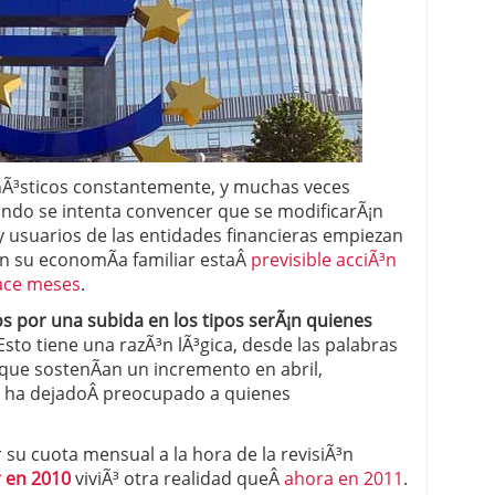
 proceso tradicional: ventajas reales para pymes
a mÃ©dica cuando trabajas por cuenta propia
nÃ³sticos constantemente, y muchas veces
ndo se intenta convencer que se modificarÃ¡n
 y usuarios de las entidades financieras empiezan
en su economÃ­a familiar estaÂ
previsible acciÃ³n
ace meses
.
os por una subida en los tipos serÃ¡n quienes
 Esto tiene una razÃ³n lÃ³gica, desde las palabras
que sostenÃ­an un incremento en abril,
 ha dejadoÂ preocupado a quienes
 su cuota mensual a la hora de la revisiÃ³n
 en 2010
viviÃ³ otra realidad queÂ
ahora en 2011
.