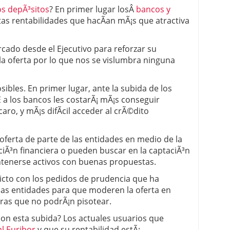
os depÃ³sitos
? En primer lugar losÂ
bancos y
tas rentabilidades que hacÃ­an mÃ¡s que atractiva
cado desde el Ejecutivo para reforzar su
la oferta por lo que nos se vislumbra ninguna
ibles. En primer lugar, ante la subida de los
 a los bancos les costarÃ¡ mÃ¡s conseguir
caro, y mÃ¡s difÃ­cil acceder al crÃ©dito
oferta de parte de las entidades en medio de la
ciÃ³n financiera o pueden buscar en la captaciÃ³n
tenerse activos con buenas propuestas.
flicto con los pedidos de prudencia que ha
las entidades para que moderen la oferta en
ras que no podrÃ¡n pisotear.
on esta subida? Los actuales usuarios que
al Euribor
y que su rentabilidad estÃ¡