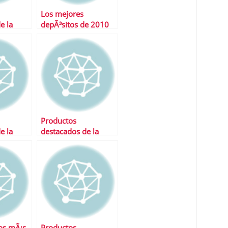
Los mejores
e la
depÃ³sitos de 2010
Productos
e la
destacados de la
semana
os mÃ¡s
Productos