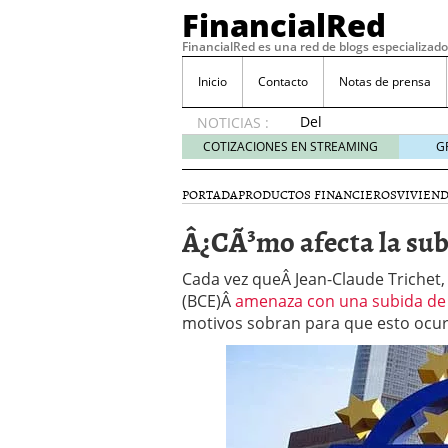
FinancialRed
FinancialRed es una red de blogs especializado
Inicio
Contacto
Notas de prensa
Del
NOTICIAS :
depósito
COTIZACIONES EN STREAMING
G
a la
diversificación:
PORTADA
PRODUCTOS FINANCIEROS
VIVIEN
cómo
está
Â¿CÃ³mo afecta la subi
cambiando
la
Cada vez queÂ Jean-Claude Trichet,
gestión
(BCE)Â
amenaza con una subida de 
del
motivos sobran para que esto ocur
ahorro
en
España
05/08/2026
Seguros de convenio en
descubren cuando ya e
ReseÃ±a de SIFX: Lo Qu