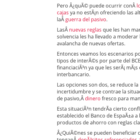
Pero Â¿quÃ© puede ocurrir conÂ
l
cajas
ya no estÃ¡n ofreciendo las al
laÂ
guerra del pasivo
.
LasÂ
nuevas reglas
que les han mar
solvencia les ha llevado a moderar 
avalancha de nuevas ofertas.
Entonces veamos los escenarios pos
tipos de interÃ©s por parte del BCE
financiaciÃ³n ya que les serÃ¡ mÃ¡s 
interbancario.
Las opciones son dos, se reduce la 
incertidumbre y se contrae la situa
de pasivo,Â
dinero
fresco para man
Esta situaciÃ³n tendrÃ­a cierto con
establecido el Banco de EspaÃ±a a 
productos de ahorro con reglas cla
Â¿QuiÃ©nes se pueden beneficiar c
tenganÂ
depÃ³sitos referenciados 