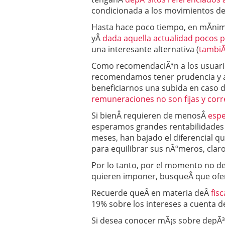
condicionada a los movimientos del
Hasta hace poco tiempo, en mÃ­nim
yÂ
dada aquella actualidad pocos 
una interesante alternativa (
tambiÃ
Como recomendaciÃ³n a los usuario
recomendamos tener prudencia y an
beneficiarnos una subida en caso d
remuneraciones no son fijas y corr
Si bienÂ requieren de menosÂ
espe
esperamos grandes rentabilidades d
meses, han bajado el diferencial qu
para equilibrar sus nÃºmeros, claro 
Por lo tanto, por el momento no d
quieren imponer, busqueÂ que ofer
Recuerde queÂ en materia deÂ
fis
19% sobre los intereses a cuenta de
Si desea conocer mÃ¡s sobre depÃ³si