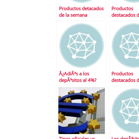
Productos detacados
Productos
de la semana
destacados d
semana
Â¿AdiÃ³s a los
Productos
depÃ³sitos al 4%?
destacados d
semana
Tipos oficiales vs
Los depÃ³sit