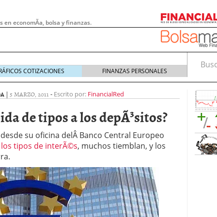
s en economÃ­a, bolsa y finanzas.
Busca
RÁFICOS COTIZACIONES
FINANZAS PERSONALES
DA
|
5 MARZO, 2011
-
Escrito por:
FinancialRed
da de tipos a los depÃ³sitos?
 desde su oficina delÂ Banco Central Europeo
los tipos de interÃ©s
, muchos tiemblan, y los
ra.
 pymes: la obligación que muchas empresas
s demasiado tarde
20/07/2026
e Deben Saber los Traders Mexicanos Antes de