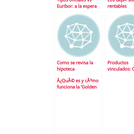
Euribor: a la espera
rentables
del BCE
Como se revisa la
Productos
hipoteca
vinculados: 
son y cuanto
Â¿QuÃ© es y cÃ³mo
funciona la ‘Golden
Visa’?