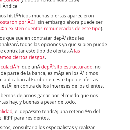
 Ã­ndice.
os histÃ³ricos muchas ofertas aparecieron
postaron por Ã©l
, sin embargo ahora puede ser
©n existen cuentas remuneradas de este tipo
).
s que suelen contratar depÃ³sitos les
alizarÂ todas las opciones ya que si bien puede
e contratar este tipo de ofertas,Â
las
emos ciertos riesgos
.
culaciÃ³n
que unÂ
depÃ³sito estructurado
, no
e parte de la banca, es mÃ¡s en los Ãºltimos
e aplicaban al Euribor en este tipo de ofertas
estÃ¡ en contra de los intereses de los clientes.
ebemos dejarnos ganar por el miedo que nos
tas hay, y buenas a pesar de todo.
calidad
, el depÃ³sito tendrÃ¡ una retenciÃ³n del
l IRPF para residentes.
tos, consultar a los especialistas y realizar