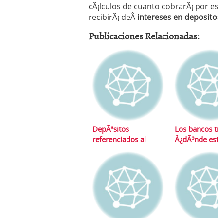
cÃ¡lculos de cuanto cobrarÃ¡ por e
recibirÃ¡ deÂ
intereses en deposito
Publicaciones Relacionadas:
DepÃ³sitos
Los bancos tr
referenciados al
Â¿dÃ³nde est
euribor Â¿Una buena
euribor aquÃ­
idea?