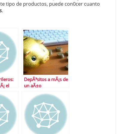
ste tipo de productos, puede con0cer cuanto
s
.
ileros:
DepÃ³sitos a mÃ¡s de
Ã¡ el
un aÃ±o
 o aquÃ­?