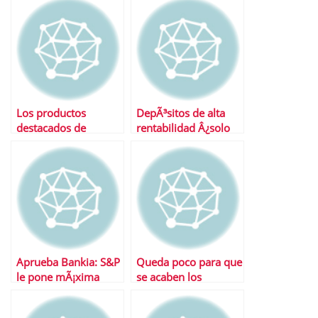
Los productos
DepÃ³sitos de alta
destacados de
rentabilidad Â¿solo
semana
en bancos fuera del
FGD espaÃ±ol?
Aprueba Bankia: S&P
Queda poco para que
le pone mÃ¡xima
se acaben los
calificaciÃ³n a sus
«superdepÃ³sitos»…
cÃ©dulas