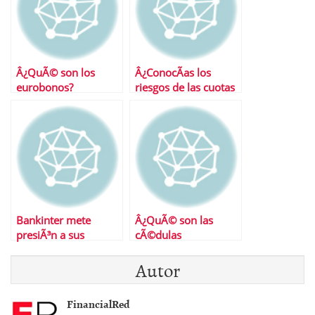
Â¿QuÃ© son los
Â¿ConocÃ­as los
eurobonos?
riesgos de las cuotas
participativas de la
CAM?
Bankinter mete
Â¿QuÃ© son las
presiÃ³n a sus
cÃ©dulas
competidores con su
hipotecarias?
Autor
cuenta nÃ³mina
FinancialRed