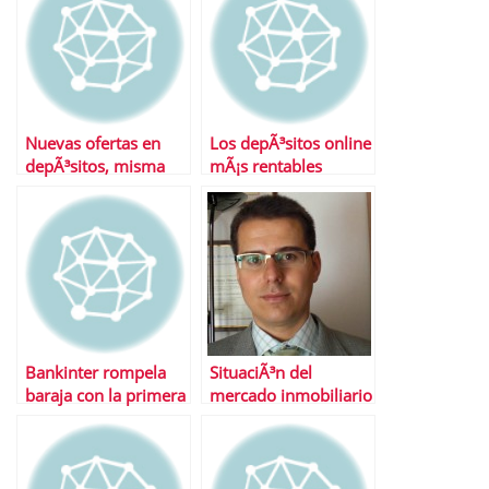
hipotecarias
Nuevas ofertas en
Los depÃ³sitos online
depÃ³sitos, misma
mÃ¡s rentables
tendencia
Bankinter rompela
SituaciÃ³n del
baraja con la primera
mercado inmobiliario
hipoteca en daciÃ³n
espaÃ±ol
de pago
independientemente
del tipo IVA