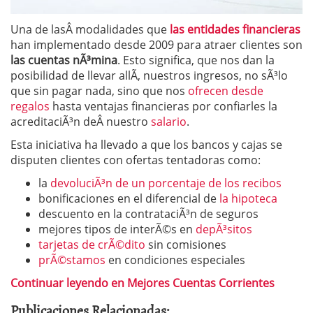
Una de lasÂ modalidades que
las entidades financieras
han implementado desde 2009 para atraer clientes son
las cuentas nÃ³mina
. Esto significa, que nos dan la
posibilidad de llevar allÃ­, nuestros ingresos, no sÃ³lo
que sin pagar nada, sino que nos
ofrecen desde
regalos
hasta ventajas financieras por confiarles la
acreditaciÃ³n deÂ nuestro
salario
.
Esta iniciativa ha llevado a que los bancos y cajas se
disputen clientes con ofertas tentadoras como:
la
devoluciÃ³n de un porcentaje de los recibos
bonificaciones en el diferencial de
la hipoteca
descuento en la contrataciÃ³n de seguros
mejores tipos de interÃ©s en
depÃ³sitos
tarjetas de crÃ©dito
sin comisiones
prÃ©stamos
en condiciones especiales
Continuar leyendo en Mejores Cuentas Corrientes
Publicaciones Relacionadas: