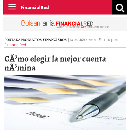
Toggle
FinancialRed
navigation
PORTADA
PRODUCTOS FINANCIEROS
|
29 MARZO, 2010
-
Escrito por:
FinancialRed
CÃ³mo elegir la mejor cuenta
nÃ³mina