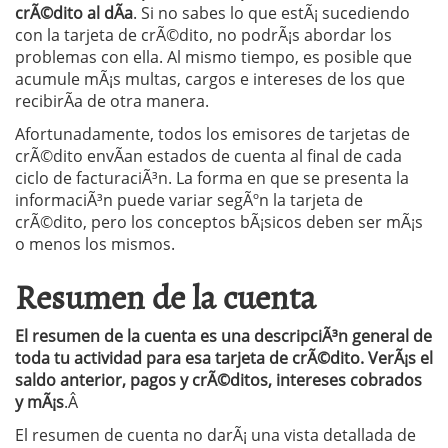
crÃ©dito al dÃ­a
. Si no sabes lo que estÃ¡ sucediendo
con la tarjeta de crÃ©dito, no podrÃ¡s abordar los
problemas con ella. Al mismo tiempo, es posible que
acumule mÃ¡s multas, cargos e intereses de los que
recibirÃ­a de otra manera.
Afortunadamente, todos los emisores de tarjetas de
crÃ©dito envÃ­an estados de cuenta al final de cada
ciclo de facturaciÃ³n. La forma en que se presenta la
informaciÃ³n puede variar segÃºn la tarjeta de
crÃ©dito, pero los conceptos bÃ¡sicos deben ser mÃ¡s
o menos los mismos.
Resumen de la cuenta
El resumen de la cuenta es una descripciÃ³n general de
toda tu actividad para esa tarjeta de crÃ©dito. VerÃ¡s el
saldo anterior, pagos y crÃ©ditos, intereses cobrados
y mÃ¡s
.Â
El resumen de cuenta no darÃ¡ una vista detallada de