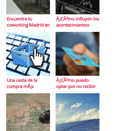
Encuentra tu
Â¿CÃ³mo influyen los
coworking Madrid en
acontecimientos
Cloudworks
histÃ³ricos en el
mercado bursÃ¡til
actual?
Una cesta de la
Â¿CÃ³mo puedo
compra mÃ¡s
optar por no recibir
racional
ofertas de tarjetas de
crÃ©dito?