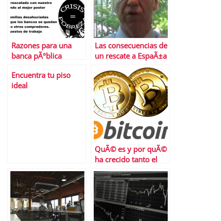
Razones para una
Las consecuencias de
banca pÃºblica
un rescate a EspaÃ±a
Encuentra tu piso
ideal
QuÃ© es y por quÃ©
ha crecido tanto el
trading de
criptomonedas