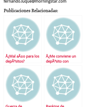
fernando.luque@morningstar.com
Publicaciones Relacionadas:
Â¿Mal aÃ±o para los
Â¿Me conviene un
depÃ³sitos?
depÃ³sito con
remuneraciÃ³n en
especie?
Guerra de
Ranking de