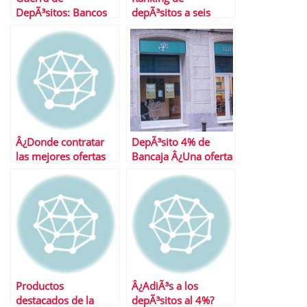
DepÃ³sitos: Bancos
depÃ³sitos a seis
vs. Cajas
meses
Â¿Donde contratar
DepÃ³sito 4% de
las mejores ofertas
Bancaja Â¿Una oferta
en depÃ³sitos?
para no dejar
escapar?
Productos
Â¿AdiÃ³s a los
destacados de la
depÃ³sitos al 4%?