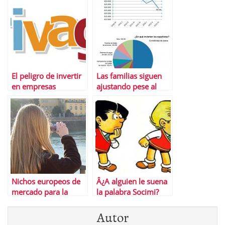
El peligro de invertir
Las familias siguen
en empresas
ajustando pese al
socialmente
«repunte» del 5,5%
irresponsables
de su riqueza
financiera en
septiembre
Nichos europeos de
Â¿A alguien le suena
mercado para la
la palabra Socimi?
crisis inmobiliaria
Autor
espaÃ±ola