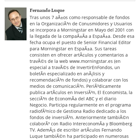
Fernando Luque
Tras unos 7 aÃ±os como responsable de fondos
en la OrganizaciÃ³n de Conusmidores y Usuarios
se incorpora a Morningstar en Mayo del 2001 con
la llegada de la compaÃ±Ã­a a EspaÃ±a. Desde esa
fecha ocupa el puesto de Senior Financial Editor
para Morningstar en EspaÃ±a. Sus tareas
consisten en ofrecer artÃ­culos y comentarios a
travÃ©s de la web www.morningstar.es (en
especial a travÃ©s de InvertirEnFondos, un
boletÃ­n especializado en anÃ¡lisis y
recomendaciÃ³n de fondos) y colaborar con los
medios de comunicaciÃ³n. PeriÃ³dicamente
publica artÃ­culos en InversiÃ³n, El Economista, la
secciÃ³n de EconomÃ­a del ABC y el diario
Negocio. Participa regularmente en el programa
radiofÃ³nico de Gestiona Radio dedicado a los
fondos de inversiÃ³n. Anteriormente tambiÃ©n
colaborÃ³ con Radio IntereconomÃ­a y Bloomberg
TV. AdemÃ¡s de escribir artÃ­culos Fernando
Luque tambiÃ©n ha participado en numerosas