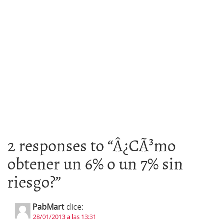
2 responses to “
Â¿CÃ³mo
obtener un 6% o un 7% sin
riesgo?
”
PabMart
dice:
28/01/2013 a las 13:31