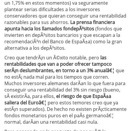
un 1,75% en estos momentos) va seguramente
plantear serias dificultades a los inversores
conservadores que quieran conseguir una rentabilidad
razonables para sus ahorros.
La prensa financiera
apunta hacia los llamados fondepÃ³sitos
(fondos que
invierten en depÃ³sitos bancarios y que escapan a la
recomendaciÃ³n del Banco de EspaÃ±a) como la gran
alternativa a los depÃ³sitos.
Creo que tendrÃ¡n un Ã©xito notable, pero
las
rentabilidades que van a poder ofrecer tampoco
serÃ¡n deslumbrantes, en torno a un 3% anualâ€¦
que
no estÃ¡ nada mal para los tiempos que corren.
Muchos inversores alemanes darÃ­an lo que fuera para
conseguir una rentabilidad del 3% sin riesgo (bueno,
sÃ­ existirÃ­a, para ellos,
el riesgo de que EspaÃ±a
saliera del Euroâ€¦
pero estos temores creo que ya
estÃ¡n superados). De hecho no existen prÃ¡cticamente
fondos monetarios puros en el paÃ­s germanoâ€¦
normal, darÃ­an una rentabilidad casi nula.