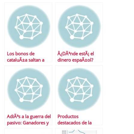
semana
Los bonos de
Â¿DÃ³nde estÃ¡ el
cataluÃ±a saltan a
dinero espaÃ±ol?
escena
AdiÃ³s a la guerra del
Productos
pasivo: Ganadores y
destacados de la
perdedores
semana