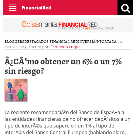
Toggle
FinancialRed
navigation
BLOGGERS
DESTACADOS FINANCIAL RED
INVERSIÃ³N
PORTADA
|
25
ENERO, 2013
-
Escrito por:
Fernando Luque
Â¿CÃ³mo obtener un 6% o un 7%
sin riesgo?
La reciente recomendaciÃ³n del Banco de EspaÃ±a a
las entidades financieras de no ofrecer depÃ³sitos a un
tipo de interÃ©s que supere en un 1% al tipo de
interÃ©s del Banco Central Europeo (hablando claro,