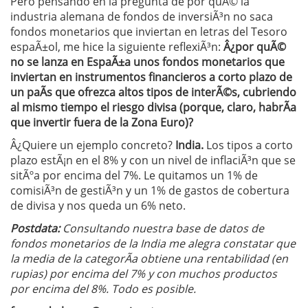
Pero pensando en la pregunta de por quÃ© la
industria alemana de fondos de inversiÃ³n no saca
fondos monetarios que inviertan en letras del Tesoro
espaÃ±ol, me hice la siguiente reflexiÃ³n:
Â¿por quÃ©
no se lanza en EspaÃ±a unos fondos monetarios que
inviertan en instrumentos financieros a corto plazo de
un paÃ­s que ofrezca altos tipos de interÃ©s, cubriendo
al mismo tiempo el riesgo divisa (porque, claro, habrÃ­a
que invertir fuera de la Zona Euro)?
Â¿Quiere un ejemplo concreto?
India.
Los tipos a corto
plazo estÃ¡n en el 8% y con un nivel de inflaciÃ³n que se
sitÃºa por encima del 7%. Le quitamos un 1% de
comisiÃ³n de gestiÃ³n y un 1% de gastos de cobertura
de divisa y nos queda un 6% neto.
Postdata:
Consultando nuestra base de datos de
fondos monetarios de la India me alegra constatar que
la media de la categorÃ­a obtiene una rentabilidad (en
rupias) por encima del 7% y con muchos productos
por encima del 8%. Todo es posible.