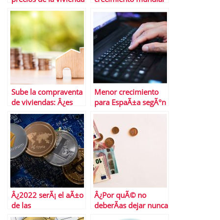
Â¿QuÃ© cabe
esperar hasta final de
aÃ±o?
Sube la compraventa
Menor crecimiento
de viviendas: Â¿es
para EspaÃ±a segÃºn
una tendencia?
el FMI
Â¿2022 serÃ¡ el aÃ±o
Â¿Por quÃ© no
de las
deberÃ­as dejar nunca
criptomonedas?
descubiertos en tus