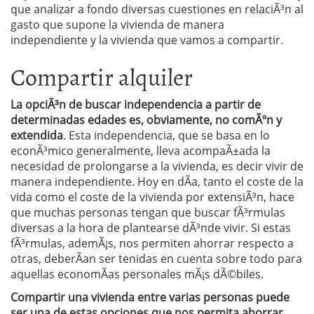
que analizar a fondo diversas cuestiones en relaciÃ³n al
gasto que supone la vivienda de manera
independiente y la vivienda que vamos a compartir.
Compartir alquiler
La opciÃ³n de buscar independencia a partir de
determinadas edades es, obviamente, no comÃºn y
extendida
. Esta independencia, que se basa en lo
econÃ³mico generalmente, lleva acompaÃ±ada la
necesidad de prolongarse a la vivienda, es decir vivir de
manera independiente. Hoy en dÃ­a, tanto el coste de la
vida como el coste de la vivienda por extensiÃ³n, hace
que muchas personas tengan que buscar fÃ³rmulas
diversas a la hora de plantearse dÃ³nde vivir. Si estas
fÃ³rmulas, ademÃ¡s, nos permiten ahorrar respecto a
otras, deberÃ­an ser tenidas en cuenta sobre todo para
aquellas economÃ­as personales mÃ¡s dÃ©biles.
Compartir una vivienda entre varias personas puede
ser una de estas opciones que nos permita ahorrar