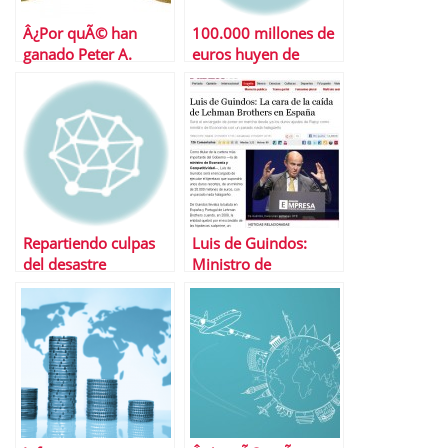
Â¿Por quÃ© han
100.000 millones de
ganado Peter A.
euros huyen de
Diamond, Dale T.
EspaÃ±a
Mortensen y
Christopher A.
Pissarides el Nobel
de EconomÃ­a?
Repartiendo culpas
Luis de Guindos:
del desastre
Ministro de
inmobiliario
EconomÃ­a y
Â¿CÃ³mo hemos
Competitividad
llegado hasta aquÃ­ y
quÃ© hacer ahora
con tu piso?