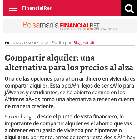
Toggle
FinancialRed
navigation
FR
|
2 NOVIEMBRE, 2022
-
Escrito por:
Blogestudio
Compartir alquiler: una
alternativa para los precios al alza
Una de las opciones para ahorrar dinero en vivienda es
compartir alquiler. Esta opciÃ³n, lejos de ser sÃ³lo para
jÃ³venes y estudiantes, se ha abierto camino en los
Ãºltimos aÃ±os como una alternativa a tener en cuenta
de manera creciente.
Sin embargo,
desde el punto de vista financiero, lo
importante de compartir alquiler es el ahorro que vas
a obtener en tu gasto de vivienda por hipotecas o
alquileres
, por tanto, antes de tomar esta decisiÃ³n hay