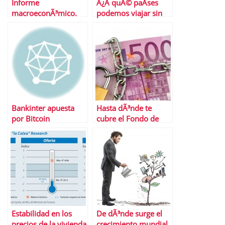
Informe
Â¿A quÃ© paÃ­ses
macroeconÃ³mico.
podemos viajar sin
Del 20 al 24 de enero
visado?
de 2014
Bankinter apuesta
Hasta dÃ³nde te
por Bitcoin
cubre el Fondo de
GarantÃ­a de
DepÃ³sitos
Estabilidad en los
De dÃ³nde surge el
precios de la vivienda
crecimiento mundial