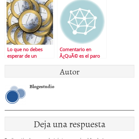
cuentas?
Lo que no debes
Comentario en
esperar de un
Â¿QuÃ© es el paro
depÃ³sito bancario
de larga duraciÃ³n?
Autor
en 2021
por ISABEL
Blogestudio
Deja una respuesta