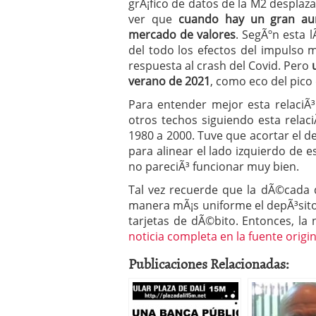
grÃ¡fico de datos de la M2 desplaz
Operar
29/06/2026
ver que
cuando hay un gran aum
Crear empresa online vs
mercado de valores
. SegÃºn esta 
29/05/2026
del todo los efectos del impulso
CÃ³mo afrontar una baj
respuesta al crash del Covid. Pero
26/05/2026
verano de 2021
, como eco del pico 
Para entender mejor esta relaciÃ
otros techos siguiendo esta relaci
1980 a 2000. Tuve que acortar el d
para alinear el lado izquierdo de e
no pareciÃ³ funcionar muy bien.
Tal vez recuerde que la dÃ©cada
manera mÃ¡s uniforme el depÃ³sito 
tarjetas de dÃ©bito. Entonces, la 
noticia completa en la fuente origin
Publicaciones Relacionadas: