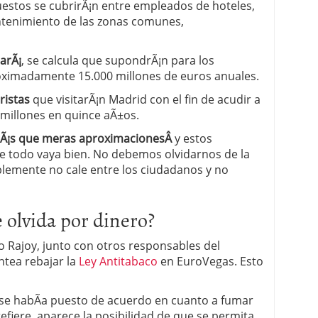
uestos se cubrirÃ¡n entre empleados de hoteles,
ntenimiento de las zonas comunes,
arÃ¡
, se calcula que supondrÃ¡n para los
roximadamente 15.000 millones de euros anuales.
uristas
que visitarÃ¡n Madrid con el fin de acudir a
millones en quince aÃ±os.
Ã¡s que meras aproximacionesÂ
y estos
e todo vaya bien. No debemos olvidarnos de la
plemente no cale entre los ciudadanos y no
 olvida por dinero?
o Rajoy, junto con otros responsables del
ntea rebajar la
Ley Antitabaco
en EuroVegas. Esto
 se habÃ­a puesto de acuerdo en cuanto a fumar
efiere, aparece la posibilidad de que se permita