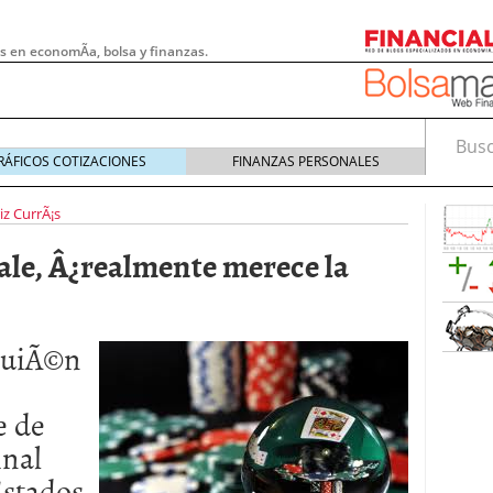
s en economÃ­a, bolsa y finanzas.
Busca
RÁFICOS COTIZACIONES
FINANZAS PERSONALES
iz CurrÃ¡s
ale, Â¿realmente merece la
 quiÃ©n
e de
 pymes: la obligación que muchas empresas
inal
s demasiado tarde
20/07/2026
Estados
e Deben Saber los Traders Mexicanos Antes de