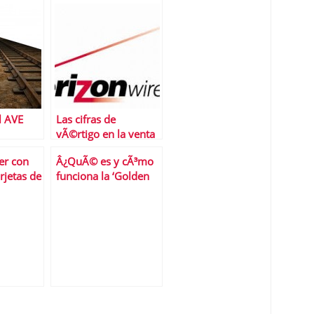
mÃ¡s que Facebook
l AVE
Las cifras de
vÃ©rtigo en la venta
de la participaciÃ³n
er con
Â¿QuÃ© es y cÃ³mo
en Verizon Wireless
rjetas de
funciona la ‘Golden
por Vodafone
ecibimos?
Visa’?