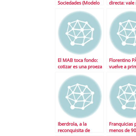
Sociedades (Modelo
directa: vale
200), una nueva cita
bolsa que An
con la
Prisa y Voce
AdministraciÃ³n por
juntos
Internet
El MAB toca fondo:
Florentino 
cotizar es una proeza
vuelve a pri
y las pÃ©rdidas se
plano con u
disparan
operaciÃ³n d
marketing fi
Iberdrola, a la
Franquicias 
reconquisita de
menos de 90