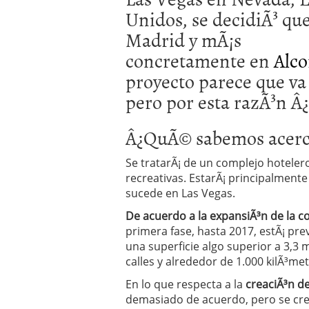
Operar
29/06/2026
Unidos, se decidiÃ³ qu
Crear empresa online vs
Madrid y mÃ¡s
29/05/2026
CÃ³mo afrontar una baj
concretamente en
Alco
26/05/2026
proyecto parece que va 
pero por esta razÃ³n Â
Â¿QuÃ© sabemos acer
Se tratarÃ¡ de un complejo hoteler
recreativas. EstarÃ¡ principalmente 
sucede en Las Vegas.
De acuerdo a la expansiÃ³n de la c
primera fase, hasta 2017, estÃ¡ prev
una superficie algo superior a 3,3
calles y alrededor de 1.000 kilÃ³m
En lo que respecta a la
creaciÃ³n d
demasiado de acuerdo, pero se cree