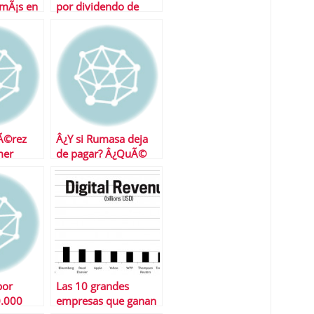
 mÃ¡s en
por dividendo de
tena 3,
Europa
nto
PÃ©rez
Â¿Y si Rumasa deja
mer
de pagar? Â¿QuÃ©
na
pasa con el dinero de
e
los inversores?
nanciero
por
Las 10 grandes
.000
empresas que ganan