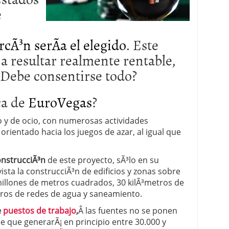
e
 proceso tradicional: ventajas reales para pymes
a mÃ©dica cuando trabajas por cuenta propia
rcÃ³n serÃ­a el elegido
. Este
a resultar realmente rentable,
¿Debe consentirse todo?
ca de
EuroVegas
?
o y de ocio, con numerosas actividades
orientado hacia los juegos de azar, al igual que
onstrucciÃ³n
de este proyecto, sÃ³lo en su
ista la construcciÃ³n de edificios y zonas sobre
 millones de metros cuadrados, 30 kilÃ³metros de
etros de redes de agua y saneamiento.
e
puestos de trabajo
,
Â las fuentes no se ponen
 que generarÃ¡ en principio entre 30.000 y