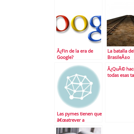
Iberdrola Renovables
euros
Â¿Fin de la era de
La batalla de
Google?
BrasileÃ±o
Â¿QuÃ© hac
todas esas ta
visita que r
Las pymes tienen que
â€œatrever a
atreverseâ€ en el uso
de la tecnologÃ­a