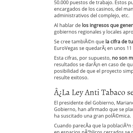
50.000 puestos de trabajo. Estos p
encargados de los casinos, del ma
administrativos del complejo, etc.
Al hablar de
los ingresos que gener
gobiernos regionales y locales ap
Se cree tambiÃ©n que
la cifra de t
EuroVegas se quedarÃ¡ en unos 11 
Esta cifras, por supuesto,
no son m
resultados se darÃ¡n en caso de qu
posibilidad de que el proyecto sim
resulte exitoso.
Â¿La Ley Anti Tabaco se
El presidente del Gobierno, Marian
Gobierno, han afirmado que se pla
ha suscitado una gran polÃ©mica.
Cuando parecÃ­a que la poblaciÃ³n
en espacios pÃºblicos cerrados se r