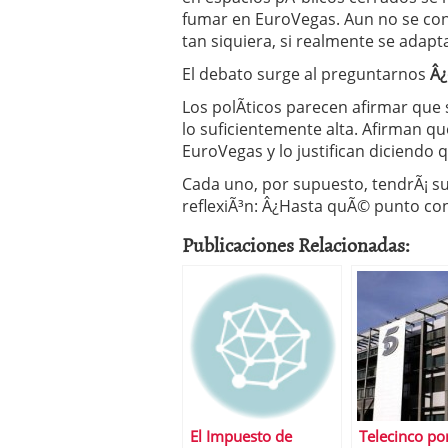
fumar en EuroVegas. Aun no se cono
tan siquiera, si realmente se adapta
El debato surge al preguntarnos
Â¿
Los polÃ­ticos parecen afirmar que 
lo suficientemente alta. Afirman q
EuroVegas y lo justifican diciendo 
Cada uno, por supuesto, tendrÃ¡ su
reflexiÃ³n: Â¿Hasta quÃ© punto con
Publicaciones Relacionadas:
El Impuesto de
Telecinco po