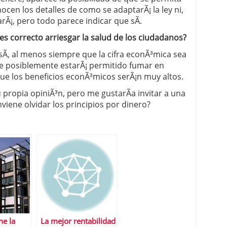
cen los detalles de como se adaptarÃ¡ la ley ni,
rÃ¡, pero todo parece indicar que sÃ­.
es correcto arriesgar la salud de los ciudadanos?
sÃ­, al menos siempre que la cifra econÃ³mica sea
ue posiblemente estarÃ¡ permitido fumar en
que los beneficios econÃ³micos serÃ¡n muy altos.
 propia opiniÃ³n, pero me gustarÃ­a invitar a una
viene olvidar los principios por dinero?
ne la
La mejor rentabilidad