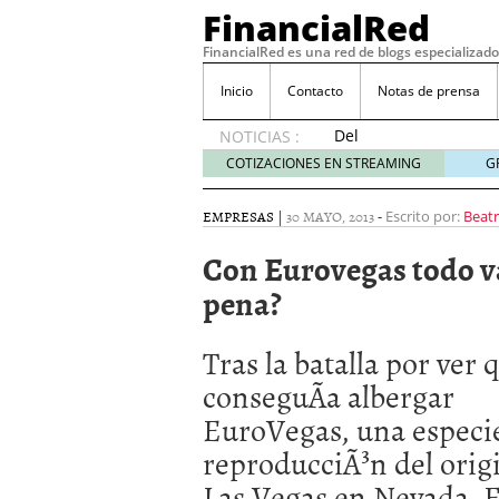
FinancialRed
FinancialRed es una red de blogs especializado
Inicio
Contacto
Notas de prensa
Del
NOTICIAS :
depósito
COTIZACIONES EN STREAMING
G
a la
diversificación:
EMPRESAS
|
30 MAYO, 2013
-
Escrito por:
Beatr
cómo
está
Con Eurovegas todo v
cambiando
pena?
la
gestión
del
Tras la batalla por ver
ahorro
en
conseguÃ­a albergar
España
EuroVegas, una especi
05/08/2026
Seguros de convenio en
reproducciÃ³n del orig
descubren cuando ya e
Las Vegas en Nevada, 
ReseÃ±a de SIFX: Lo Qu