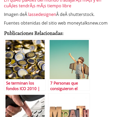
En quÃ© paÃ­ses del mundo trabajarÃ¡s mÃ¡s y en
cuÃ¡les tendrÃ¡s mÃ¡s tiempo libre
Imagen deÂ
lassedesignen
Â deÂ shutterstock.
Fuentes obtenidas del sitio web moneytalksnew.com
Publicaciones Relacionadas:
Se terminan los
7 Personas que
fondos ICO 2010 |
consiguieron el
Timing Ãºltimas
Ã©xito despuÃ©s de
operaciones
ser rechazados