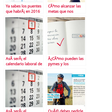
Ya sabes los puentes
CÃ³mo alcanzar las
que habrÃ¡ en 2016
metas que nos
proponemos
AsÃ­ serÃ¡ el
Â¿CÃ³mo pueden las
calendario laboral de
pymes y los
2018 en la
autÃ³nomos lograr
Comunidad de
financiaciÃ³n?
Madrid
AsÃ­ serÃ¡ el
QuÃ© debes pedirle