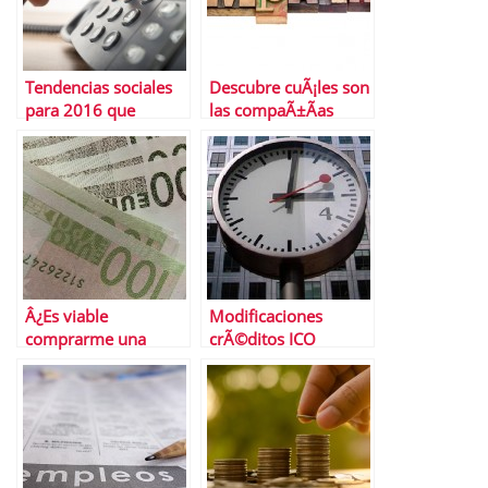
Tendencias sociales
Descubre cuÃ¡les son
para 2016 que
las compaÃ±Ã­as
deberÃ­as conocer
mÃ¡s empÃ¡ticasâ€¦
y las menos
Â¿Es viable
Modificaciones
comprarme una
crÃ©ditos ICO
Empresa en tiempos
liquidez junio 2012 |
de crisis?
El ICO esta igual de
nervioso que el
mercado