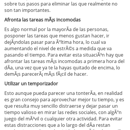
sobre tus pasos para eliminar las que realmente no
son tan importantes.
Afronta las tareas mÃ¡s incomodas
Es algo normal por la mayorÃ­a de las personas,
posponer las tareas que menos gustan hacer, ir
dejÃ¡ndolas pasar para Ãºltima hora, lo cual va
aumentando el nivel de estrÃ©s a medida que va
pasando el tiempo. Para evitar esta situaciÃ³n hay que
afrontar las tareas mÃ¡s incomodas a primera hora del
dÃ­a, una vez que ya te la hayas quitado de encima, lo
demÃ¡s parecerÃ¡ mÃ¡s fÃ¡cil de hacer.
Utilizar un temporizador
Esto aunque pueda parecer una tonterÃ­a, en realidad
es gran consejo para aprovechar mejor tu tiempo, y es
que resulta muy sencillo distraerse y dejar pasar un
tiempo valioso en mirar las redes sociales, con algÃºn
juego del mÃ³vil o cualquier otra actividad. Para evitar
estas distracciones que a lo largo del dÃ­a restan