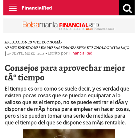
Toggle
FinancialRed
navigation
APLICACIONES WEB
ECONOMÃ­
A
EMPRENDEDORES
EMPRESAS
FINANZAS
PYME
TECNOLOGIA
TRABAJO
|
29 SEPTIEMBRE, 2015
-
Escrito por:
FinancialRed
Consejos para aprovechar mejor
tÃº tiempo
El tiempo es oro como se suele decir, y es verdad que
existen pocas cosas que se puedan equiparar a lo
valioso que es el tiempo, no se puede estirar el dÃ­a y
disponer de mÃ¡s horas para emplear en hacer cosas,
pero si se pueden tomar una serie de medidas para
que el tiempo del que se dispone sea mÃ¡s rentable.