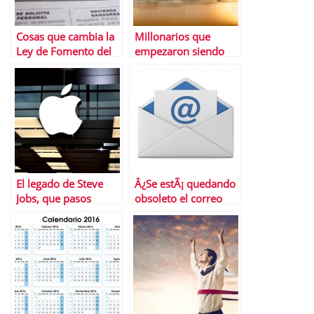
Cosas que cambia la
Millonarios que
Ley de Fomento del
empezaron siendo
Empleo
pobres
El legado de Steve
Â¿Se estÃ¡ quedando
Jobs, que pasos
obsoleto el correo
seguir y cuÃ¡les no
electrÃ³nico?