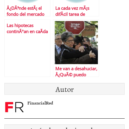
Â¿DÃ³nde estÃ¡ el
La cada vez mÃ¡s
fondo del mercado
difÃ­cil tarea de
mercado
comprar una casa
Las hipotecas
inmobiliario?
continÃºan en caÃ­da
libre
Me van a desahuciar,
Â¿QuÃ© puedo
hacer?
Autor
FinancialRed