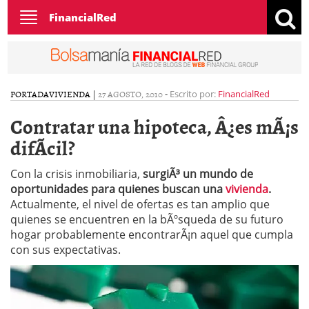
Toggle
FinancialRed
navigation
PORTADA
VIVIENDA
|
27 AGOSTO, 2010
-
Escrito por:
FinancialRed
Contratar una hipoteca, Â¿es mÃ¡s
difÃ­cil?
Con la crisis inmobiliaria,
surgiÃ³ un mundo de
oportunidades para quienes buscan una
vivienda
.
Actualmente, el nivel de ofertas es tan amplio que
quienes se encuentren en la bÃºsqueda de su futuro
hogar probablemente encontrarÃ¡n aquel que cumpla
con sus expectativas.