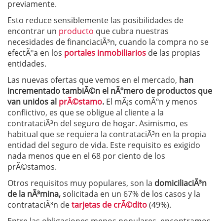
previamente.
Esto reduce sensiblemente las posibilidades de
encontrar un
producto
que cubra nuestras
necesidades de financiaciÃ³n, cuando la compra no se
efectÃºa en los
portales inmobiliarios
de las propias
entidades.
Las nuevas ofertas que vemos en el mercado,
han
incrementado tambiÃ©n el nÃºmero de productos que
van unidos al
prÃ©stamo
.
El mÃ¡s comÃºn y menos
conflictivo, es que se obligue al cliente a la
contrataciÃ³n del seguro de hogar. Asimismo, es
habitual que se requiera la contrataciÃ³n en la propia
entidad del seguro de vida. Este requisito es exigido
nada menos que en el 68 por ciento de los
prÃ©stamos.
Otros requisitos muy populares, son la
domiciliaciÃ³n
de la nÃ³mina,
solicitada en un 67% de los casos y la
contrataciÃ³n de
tarjetas de crÃ©dito
(49%).