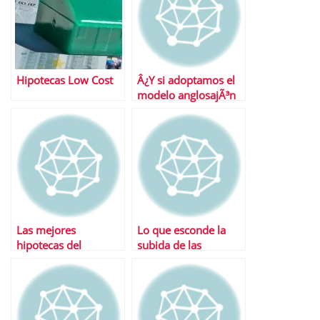
Hipotecas Low Cost
Â¿Y si adoptamos el
modelo anglosajÃ³n
para el pago de la
hipoteca?
Las mejores
Lo que esconde la
hipotecas del
subida de las
momento
hipotecas