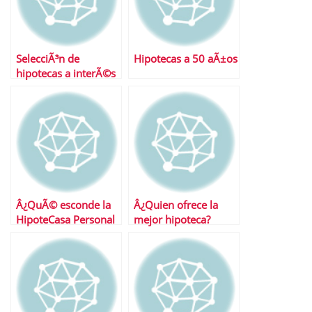
SelecciÃ³n de
Hipotecas a 50 aÃ±os
hipotecas a interÃ©s
fijo
Â¿QuÃ© esconde la
Â¿Quien ofrece la
HipoteCasa Personal
mejor hipoteca?
db?
Desvelamos el
misterio