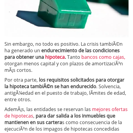
Sin embargo, no todo es positivo. La crisis tambiÃ©n
ha generado un
endurecimiento de las condiciones
para obtener una
hipoteca
.
Tanto
bancos como cajas,
otorgan menos capital y con plazos de amortizaciÃ³n
mÃ¡s cortos.
Por otra parte,
los requisitos solicitados para otorgar
la hipoteca tambiÃ©n se han endurecido
. Solvencia,
antigÃ¼edad en el puesto de trabajo, lÃ­mites de edad,
entre otros.
AdemÃ¡s, las entidades se reservan las
mejores ofertas
de hipotecas
,
para dar salida a los inmuebles que
mantienen en sus cartera
s como consecuencia de la
ejecuciÃ³n de los impagos de hipotecas concedidas