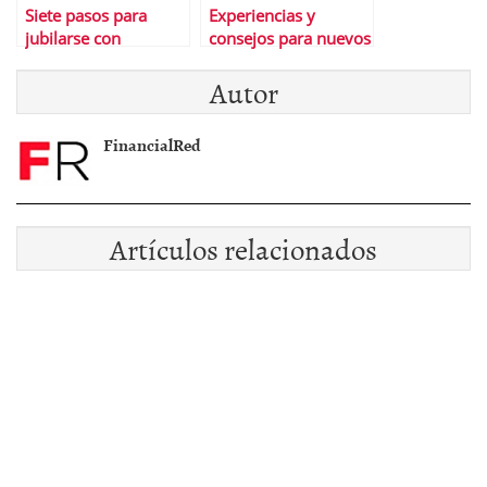
Siete pasos para
Experiencias y
jubilarse con
consejos para nuevos
dignidad
#inversores en
Autor
#bolsa
FinancialRed
Artículos relacionados