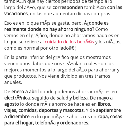
tambiÃ©n que hay ciertos periodos de tiempo a lo
largo del aÃ±o, que se
corresponden
tambiÃ©n
con las
vacaciones
, en las que aumentan dichas compras.
Eso es en lo que mÃ¡s se gasta, pero,
Â¿donde es
realmente donde no hay ahorro ninguno?
Como
vemos en el grÃ¡fico, donde no ahorramos nada es en
lo que se refiere al
cuidado de los bebÃ©s
y los niÃ±os,
como es normal por otro ladoâ€¦
En la parte inferior del grÃ¡fico que os mostramos
vienen unos datos que nos seÃ±alan cuales son los
mejores momentos a lo largo del aÃ±o para ahorrar y
que productos. Nos viene dividido en tres tramos
anuales.
De
enero a abril
donde podemos ahorrar mÃ¡s es en
electrÃ³nica
, seguido de
salud y belleza
. De
mayo a
agosto
lo donde mÃ¡s ahorro se hace es en
libros,
viajes, comidas, deportes y mascotas
. Y de
septiembre
a diciembre
en lo que mÃ¡s se ahorra es en
ropa, cosas
para el hogar, telefonÃ­a y ordenadores
.