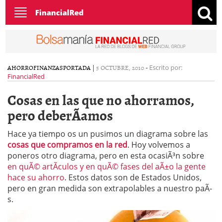
Toggle
FinancialRed
navigation
AHORRO
FINANZAS
PORTADA
|
5 OCTUBRE, 2010
-
Escrito por:
FinancialRed
Cosas en las que no ahorramos,
pero deberÃ­amos
Hace ya tiempo os un pusimos un diagrama sobre las
cosas que compramos en la red
. Hoy volvemos a
poneros otro diagrama, pero en esta ocasiÃ³n sobre
en quÃ© artÃ­culos y en quÃ© fases del aÃ±o la gente
hace su ahorro
. Estos datos son de Estados Unidos,
pero en gran medida son extrapolables a nuestro paÃ­
s.