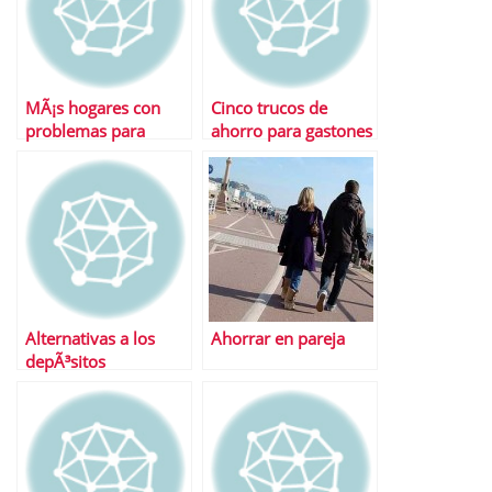
MÃ¡s hogares con
Cinco trucos de
problemas para
ahorro para gastones
llegar a fin de mes
Alternativas a los
Ahorrar en pareja
depÃ³sitos
tradicionales