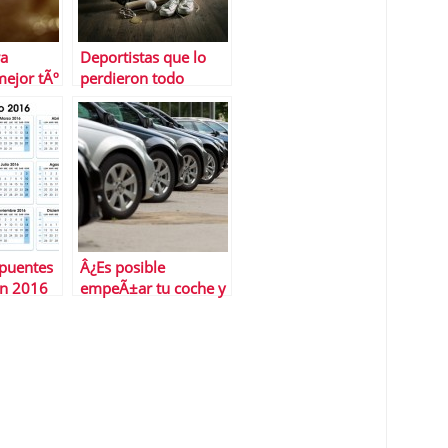
ra
Deportistas que lo
ejor tÃº
perdieron todo
 puentes
Â¿Es posible
en 2016
empeÃ±ar tu coche y
seguir utilizÃ¡ndolo?
Ahora sÃ­