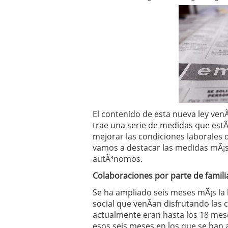
Operar
29/06/2026
Crear empresa online vs
29/05/2026
CÃ³mo afrontar una baj
26/05/2026
El contenido de esta nueva ley ven
trae una serie de medidas que estÃ
mejorar las condiciones laborales 
vamos a destacar las medidas mÃ¡s
autÃ³nomos.
Colaboraciones por parte de famili
Se ha ampliado seis meses mÃ¡s la b
social que venÃ­an disfrutando las 
actualmente eran hasta los 18 mese
esos seis meses en los que se han 