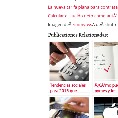
La nueva tarifa plana para contrata
Calcular el sueldo neto como aut
Imagen deÂ
zimmytws
Â deÂ shutte
Publicaciones Relacionadas:
Tendencias sociales
Â¿CÃ³mo pue
para 2016 que
pymes y los
deberÃ­as conocer
autÃ³nomos 
financiaciÃ³n