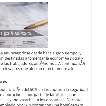
 proceso tradicional: ventajas reales para pymes
a mÃ©dica cuando trabajas por cuenta propia
Ã­a anunciÃ¡ndose desde hace algÃºn tiempo, y
¡n destinadas a fomentar la economÃ­a social y
de los trabajadores autÃ³nomos. A continuaciÃ³n
 relevantes que afectan directamente a los
ares
onificaciÃ³n del 50% en las cuotas a la seguridad
colaboraciones por parte de familiares, que
s, llegando asÃ­ hasta los dos aÃ±os. Durante
ampliado podrÃ¡n contar con una bonificaciÃ³n