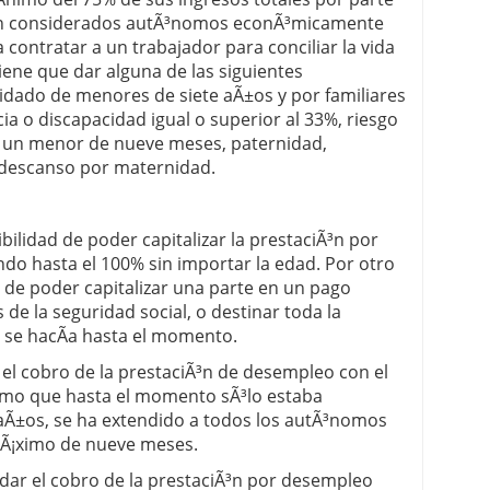
son considerados autÃ³nomos econÃ³micamente
contratar a un trabajador para conciliar la vida
 tiene que dar alguna de las siguientes
uidado de menores de siete aÃ±os y por familiares
a o discapacidad igual o superior al 33%, riesgo
e un menor de nueve meses, paternidad,
 descanso por maternidad.
ilidad de poder capitalizar la prestaciÃ³n por
ndo hasta el 100% sin importar la edad. Por otro
d de poder capitalizar una parte en un pago
s de la seguridad social, o destinar toda la
 se hacÃ­a hasta el momento.
 el cobro de la prestaciÃ³n de desempleo con el
nomo que hasta el momento sÃ³lo estaba
aÃ±os, se ha extendido a todos los autÃ³nomos
mÃ¡ximo de nueve meses.
dar el cobro de la prestaciÃ³n por desempleo