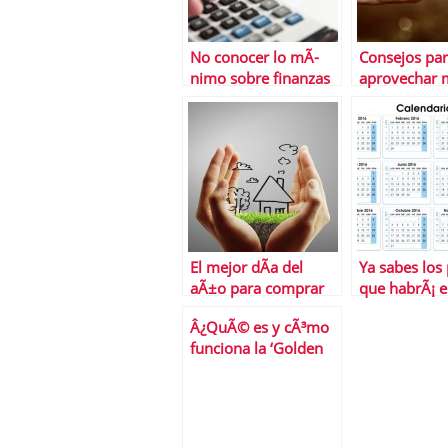
No conocer lo mÃ­
Consejos pa
nimo sobre finanzas
aprovechar m
personales te puede
tiempo
salir muy caro
El mejor dÃ­a del
Ya sabes los
aÃ±o para comprar
que habrÃ¡ 
una casa
Â¿QuÃ© es y cÃ³mo
funciona la ‘Golden
Visa’?