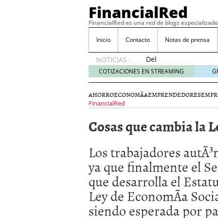
FinancialRed
FinancialRed es una red de blogs especializado
Inicio
Contacto
Notas de prensa
Del
NOTICIAS :
depósito
COTIZACIONES EN STREAMING
G
a la
diversificación:
AHORRO
ECONOMÃ­A
EMPRENDEDORES
EMPR
cómo
FinancialRed
está
cambiando
Cosas que cambia la 
la
gestión
Los trabajadores autÃ³
del
ahorro
ya que finalmente el S
en
que desarrolla el Estat
España
05/08/2026
Ley de EconomÃ­a Socia
Seguros de convenio en
siendo esperada por pa
descubren cuando ya e
ReseÃ±a de SIFX: Lo Qu