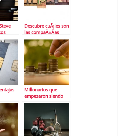
 Steve
Descubre cuÃ¡les son
sos
las compaÃ±Ã­as
les no
mÃ¡s empÃ¡ticasâ€¦
y las menos
entajas
Millonarios que
empezaron siendo
de Banco
pobres