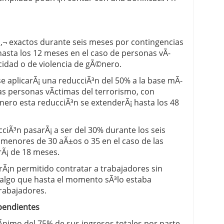
 â‚¬ exactos durante seis meses por contingencias
asta los 12 meses en el caso de personas vÃ­
cidad o de violencia de gÃ©nero.
se aplicarÃ¡ una reducciÃ³n del 50% a la base mÃ­
las personas vÃ­ctimas del terrorismo, con
nero esta reducciÃ³n se extenderÃ¡ hasta los 48
ciÃ³n pasarÃ¡ a ser del 30% durante los seis
menores de 30 aÃ±os o 35 en el caso de las
rÃ¡ de 18 meses.
Ã¡n permitido contratar a trabajadores sin
, algo que hasta el momento sÃ³lo estaba
rabajadores.
endientes
nimo del 75% de sus ingresos totales por parte