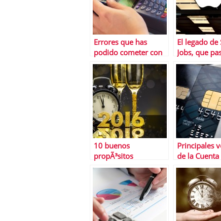
Errores que has
El legado de
podido cometer con
Jobs, que pa
tu tarjeta de crÃ©dito
seguir y cuÃ¡
este verano
10 buenos
Principales v
propÃ³sitos
de la Cuenta
financieros para
ExpansiÃ³n 
2016
Sabadell