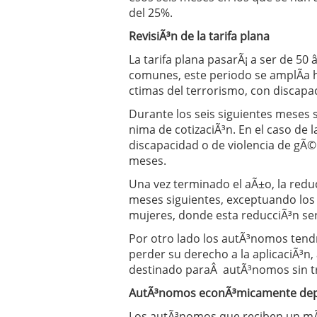
del 25%.
RevisiÃ³n de la tarifa plana
La tarifa plana pasarÃ¡ a ser de 50
comunes, este periodo se amplÃ­a h
ctimas del terrorismo, con discapa
Durante los seis siguientes meses 
nima de cotizaciÃ³n. En el caso de 
discapacidad o de violencia de gÃ©
meses.
Una vez terminado el aÃ±o, la reduc
meses siguientes, exceptuando los 
mujeres, donde esta reducciÃ³n se
Por otro lado los autÃ³nomos tendr
perder su derecho a la aplicaciÃ³n
destinado paraÂ autÃ³nomos sin t
AutÃ³nomos econÃ³micamente dep
Los autÃ³nomos que reciben un mÃ­