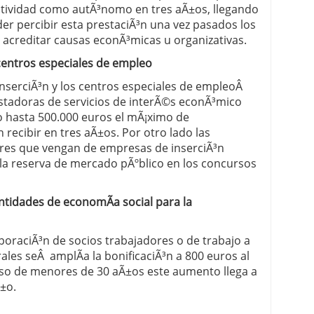
tividad como autÃ³nomo en tres aÃ±os, llegando
der percibir esta prestaciÃ³n una vez pasados los
acreditar causas econÃ³micas u organizativas.
centros especiales de empleo
inserciÃ³n y los centros especiales de empleoÂ
stadoras de servicios de interÃ©s econÃ³mico
o hasta 500.000 euros el mÃ¡ximo de
recibir en tres aÃ±os. Por otro lado las
res que vengan de empresas de inserciÃ³n
 la reserva de mercado pÃºblico en los concursos
entidades de economÃ­a social para la
orporaciÃ³n de socios trabajadores o de trabajo a
ales seÂ amplÃ­a la bonificaciÃ³n a 800 euros al
aso de menores de 30 aÃ±os este aumento llega a
Ã±o.