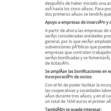
despuÃ©s de haber iniciado una ac
asÃ­ hasta los cinco aÃ±os. Para po
dos primeros aÃ±os se tendrÃ¡ que 
Apoyo a empresas de inserciÃ³n y 
A partir de ahora las empresas de 
serÃ¡n consideradas entidades pre
general, por lo que verÃ¡n ampliad
subvenciones pÃºblicas que pueden 
empresas que contraten trabajado
serÃ¡n bonificadas y se fomentarÃ¡
de licitaciÃ³n.
Se amplÃ­an las bonificaciones en 
incorporaciÃ³n de socios
Con el fin de poder facilitar la inc
las cooperativas y sociedades labor
aÃ±o durante tres aÃ±os, y en el c
un total de 1650 euros el primer a
TambiÃ©n te puede interesar: