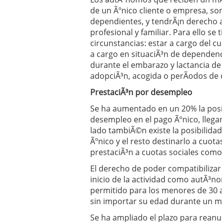
de un Ãºnico cliente o empresa, 
dependientes, y tendrÃ¡n derecho a 
profesional y familiar. Para ello se
circunstancias: estar a cargo del c
a cargo en situaciÃ³n de dependenci
durante el embarazo y lactancia d
adopciÃ³n, acogida o perÃ­odos de
PrestaciÃ³n por desempleo
Se ha aumentado en un 20% la posib
desempleo en el pago Ãºnico, llega
lado tambiÃ©n existe la posibilida
Ãºnico y el resto destinarlo a cuota
prestaciÃ³n a cuotas sociales como
El derecho de poder compatibilizar
inicio de la actividad como autÃ³
permitido para los menores de 30 
sin importar su edad durante un 
Se ha ampliado el plazo para reanu