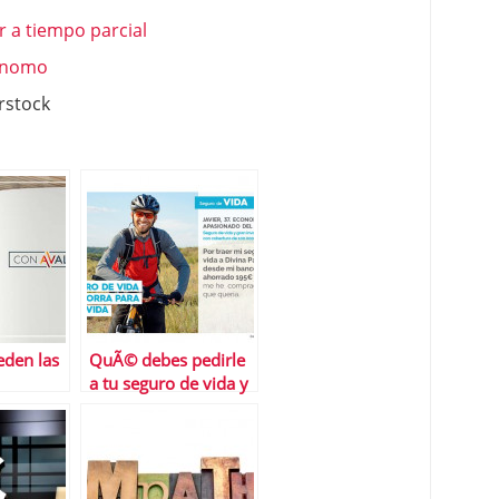
r a tiempo parcial
Ã³nomo
rstock
den las
QuÃ© debes pedirle
a tu seguro de vida y
lograr
dÃ³nde encontrar la
?
mejor propuesta