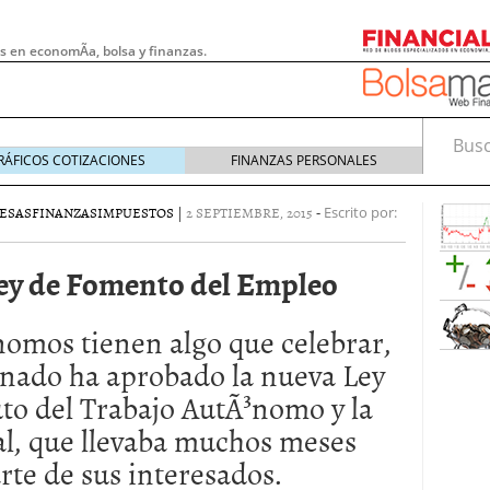
s en economÃ­a, bolsa y finanzas.
Busca
RÁFICOS COTIZACIONES
FINANZAS PERSONALES
ESAS
FINANZAS
IMPUESTOS
|
2 SEPTIEMBRE, 2015
-
Escrito por:
Ley de Fomento del Empleo
nomos tienen algo que celebrar,
enado ha aprobado la nueva Ley
uto del Trabajo AutÃ³nomo y la
l, que llevaba muchos meses
 pymes: la obligación que muchas empresas
rte de sus interesados.
s demasiado tarde
20/07/2026
e Deben Saber los Traders Mexicanos Antes de