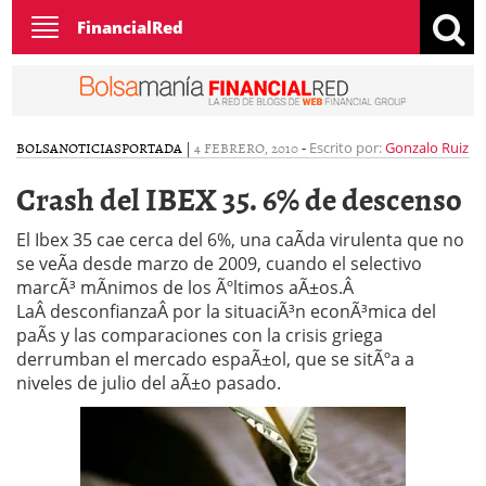
Toggle
FinancialRed
navigation
BOLSA
NOTICIAS
PORTADA
|
4 FEBRERO, 2010
-
Escrito por:
Gonzalo Ruiz
Crash del IBEX 35. 6% de descenso
El Ibex 35 cae cerca del 6%, una caÃ­da virulenta que no
se veÃ­a desde marzo de 2009, cuando el selectivo
marcÃ³ mÃ­nimos de los Ãºltimos aÃ±os.Â
LaÂ desconfianzaÂ por la situaciÃ³n econÃ³mica del
paÃ­s y las comparaciones con la crisis griega
derrumban el mercado espaÃ±ol, que se sitÃºa a
niveles de julio del aÃ±o pasado.