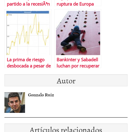
partido a la recesiÃ³n
ruptura de Europa
hunde la bolsa
espaÃ±ola a nivel de
2003
La prima de riesgo
Bankinter y Sabadell
desbocada a pesar de
luchan por recuperar
la reforma financiera
las posiciones
Autor
que el Ibex festeja
perdidas en Bolsa
Gonzalo Ruiz
Artículos relacionados