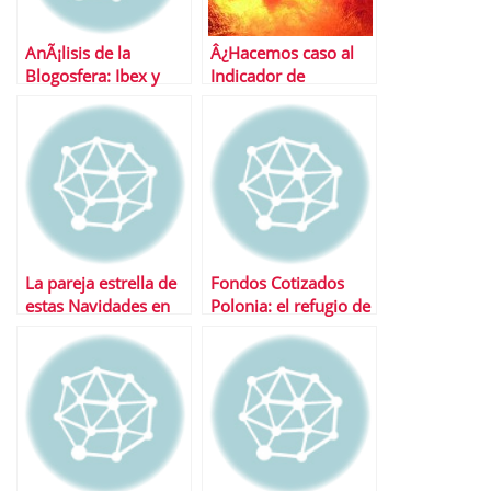
AnÃ¡lisis de la
Â¿Hacemos caso al
Blogosfera: Ibex y
Indicador de
Repsol
Halloween y
compramos?
La pareja estrella de
Fondos Cotizados
estas Navidades en
Polonia: el refugio de
bolsa
europa