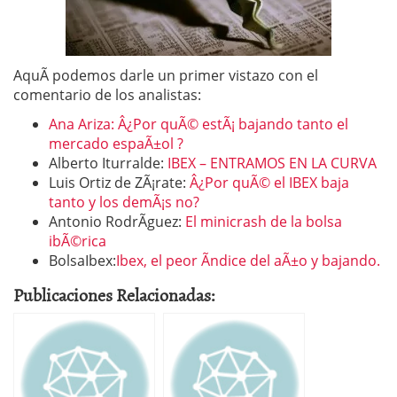
AquÃ­ podemos darle un primer vistazo con el
comentario de los analistas:
Ana Ariza: Â¿Por quÃ© estÃ¡ bajando tanto el
mercado espaÃ±ol ?
Alberto Iturralde:
IBEX – ENTRAMOS EN LA CURVA
Luis Ortiz de ZÃ¡rate:
Â¿Por quÃ© el IBEX baja
tanto y los demÃ¡s no?
Antonio RodrÃ­guez:
El minicrash de la bolsa
ibÃ©rica
BolsaIbex:
Ibex, el peor Ã­ndice del aÃ±o y bajando.
Publicaciones Relacionadas: