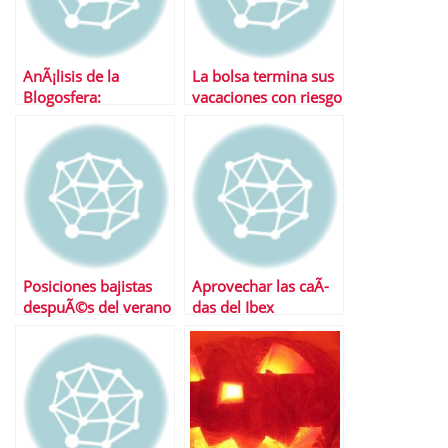
AnÃ¡lisis de la
La bolsa termina sus
Blogosfera:
vacaciones con riesgo
Santander y BBVA
cero de ataques
especulativos
Posiciones bajistas
Aprovechar las caÃ­
despuÃ©s del verano
das del Ibex