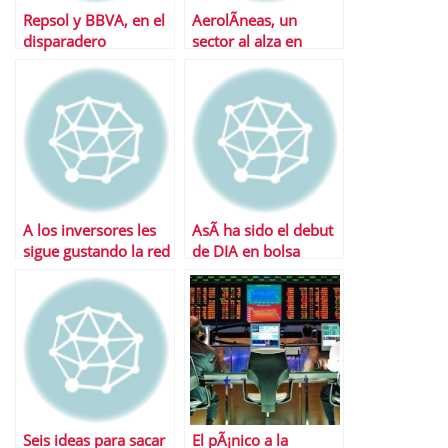
Repsol y BBVA, en el
AerolÃ­neas, un
disparadero
sector al alza en
bolsa
A los inversores les
AsÃ­ ha sido el debut
sigue gustando la red
de DIA en bolsa
Seis ideas para sacar
El pÃ¡nico a la