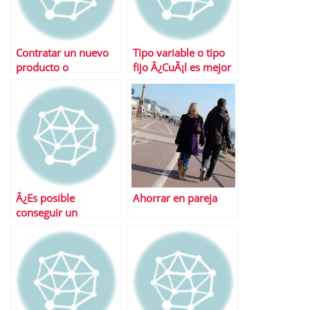
Contratar un nuevo
Tipo variable o tipo
producto o
fijo Â¿CuÃ¡l es mejor
incrementar el saldo
para nuestra cuenta
en cuenta Â¿Con
corriente?
cuÃ¡l nos quedamos?
Â¿Es posible
Ahorrar en pareja
conseguir un
crÃ©dito hoy en dÃ­a?