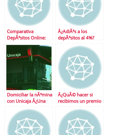
Comparativa
Â¿AdiÃ³s a los
DepÃ³sitos Online:
depÃ³sitos al 4%?
ING, iBanesto,
Openbank, Uno-e y
TuBancaja
Domiciliar la nÃ³mina
Â¿QuÃ© hacer si
con Unicaja Â¿Una
recibimos un premio
buena alternativa?
o una herencia?