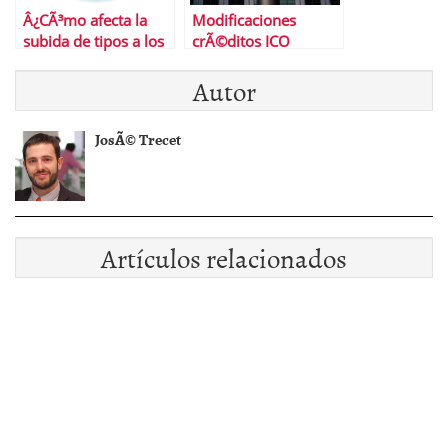
Â¿CÃ³mo afecta la
Modificaciones
subida de tipos a los
crÃ©ditos ICO
depÃ³sitos?
liquidez junio 2012 |
Autor
El ICO esta igual de
nervioso que el
mercado
JosÃ© Trecet
Artículos relacionados