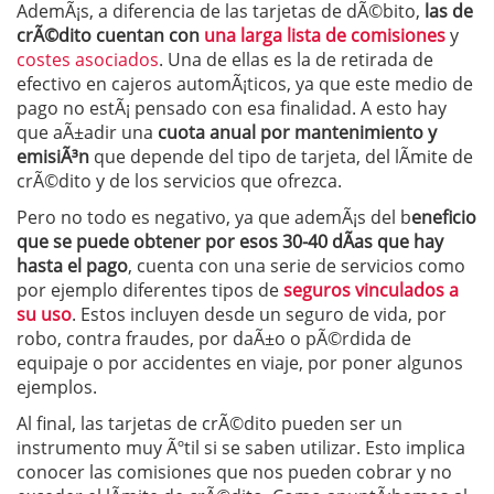
AdemÃ¡s, a diferencia de las tarjetas de dÃ©bito,
las de
crÃ©dito cuentan con
una larga lista de comisiones
y
costes asociados
. Una de ellas es la de retirada de
efectivo en cajeros automÃ¡ticos, ya que este medio de
pago no estÃ¡ pensado con esa finalidad. A esto hay
que aÃ±adir una
cuota anual por mantenimiento y
emisiÃ³n
que depende del tipo de tarjeta, del lÃ­mite de
crÃ©dito y de los servicios que ofrezca.
Pero no todo es negativo, ya que ademÃ¡s del b
eneficio
que se puede obtener por esos 30-40 dÃ­as que hay
hasta el pago
, cuenta con una serie de servicios como
por ejemplo diferentes tipos de
s
eguros vinculados a
su uso
. Estos incluyen desde un seguro de vida, por
robo, contra fraudes, por daÃ±o o pÃ©rdida de
equipaje o por accidentes en viaje, por poner algunos
ejemplos.
Al final, las tarjetas de crÃ©dito pueden ser un
instrumento muy Ãºtil si se saben utilizar. Esto implica
conocer las comisiones que nos pueden cobrar y no