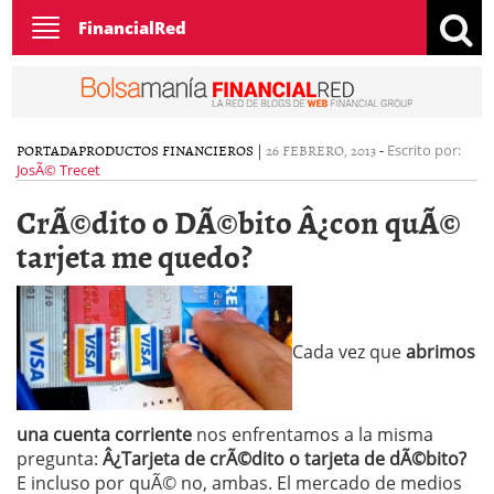
Toggle
FinancialRed
navigation
PORTADA
PRODUCTOS FINANCIEROS
|
26 FEBRERO, 2013
-
Escrito por:
JosÃ© Trecet
CrÃ©dito o DÃ©bito Â¿con quÃ©
tarjeta me quedo?
Cada vez que
abrimos
una
cuenta corriente
nos enfrentamos a la misma
pregunta:
Â¿Tarjeta de crÃ©dito o tarjeta de dÃ©bito?
E incluso por quÃ© no, ambas. El mercado de medios