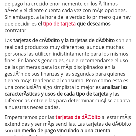
de pago ha crecido enormemente en los Ãºltimos
aÃ±os y el cliente cuenta cada vez con mÃ¡s opciones.
Sin embargo, a la hora de la verdad lo primero que hay
que decidir es
el
tipo de tarjeta
que deseamos
contratar.
Las
tarjetas de crÃ©dito
y la tarjetas de dÃ©bito
son en
realidad productos muy diferentes, aunque muchas
personas las utilicen indistintamente para los mismos
fines. En lÃ­neas generales, suele recomendarse el uso
de las primeras para los mÃ¡s disciplinados en la
gestiÃ³n de sus finanzas y las segundas para quienes
tienen mÃ¡s tendencia al consumo. Pero como esta es
una conclusiÃ³n algo simplista lo mejor es
analizar las
caracterÃ­sticas y usos de cada tipo de tarjeta
y las
diferencias entre ellas para determinar cuÃ¡l se adapta
a nuestras necesidades.
Empezaremos por las
tarjetas de dÃ©bito
al estar mÃ¡s
extendidas y ser mÃ¡s sencillas. Las tarjetas de dÃ©bito
son
un medio de pago vinculado a una cuenta