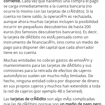
corriente.
Cada vez que hacemos una compra el pago
se carga inmediatamente a la cuenta bancaria (no
ocurre lo mismo con las tarjetas de crÃ©dito). Si la
cuenta no tiene saldo, la operaciÃ³n es rechazada,
aunque ahora muchas tarjetas incluyen la posibilidad
incurrir en pequeÃ±os descubiertos de hasta 200
euros (los famosos descubiertos bancarios). Es decir,
la tarjeta de dÃ©bito no estÃ¡ pensada como un
instrumento de financiaciÃ³n, sino como un medio de
pago para disponer del capital que cada ahorrador
tiene en su cuenta.
Muchas entidades no cobran gastos de emisiÃ³n y
mantenimiento para las tarjetas de dÃ©bito y sus
comisiones para la retirada de efectivo de cajeros
automÃ¡ticos suelen ser mucho mÃ¡s limitadas. De
hecho, ninguna entidad cobra por disponer de dinero
en sus propios cajeros y muchos han extendido a toda
la red de cajeros (por ejemplo 4B o Servired).
Las
tarjetas de crÃ©dito
son algo mÃ¡s complicadas
que las de dÃ©bito porque son
un medio de pago pero