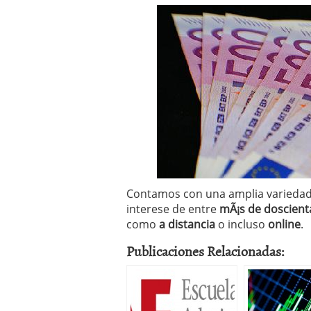
Operar
29/06/2026
Crear empresa online vs
29/05/2026
CÃ³mo afrontar una baj
26/05/2026
Contamos con una amplia variedad,
interese de entre
mÃ¡s de doscient
como
a distancia
o incluso
online
.
Publicaciones Relacionadas: