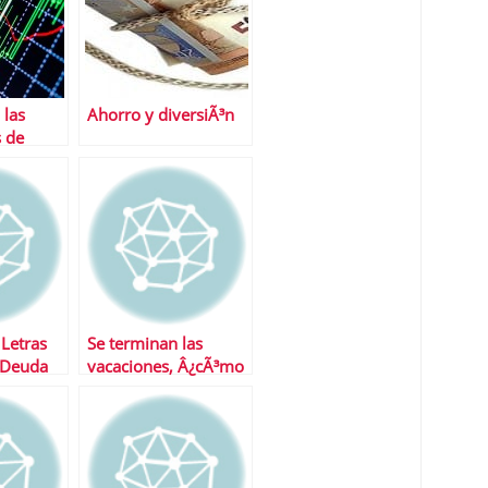
 las
Ahorro y diversiÃ³n
 de
 Letras
Se terminan las
 Deuda
vacaciones, Â¿cÃ³mo
ganarle a la crisis?