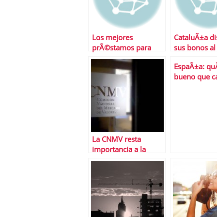
Los mejores
CataluÃ±a di
prÃ©stamos para
sus bonos al
coches
EspaÃ±a: q
bueno que c
La CNMV resta
importancia a la
alarma por las
participaciones
preferentes