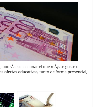
 proceso tradicional: ventajas reales para pymes
a mÃ©dica cuando trabajas por cuenta propia
 podrÃ¡s seleccionar el que mÃ¡s te guste o
as ofertas educativas
, tanto de forma
presencial
,