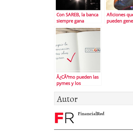
Con SAREB, la banca
Aficiones qu
siempre gana
pueden gene
ingresos
Â¿CÃ³mo pueden las
pymes y los
autÃ³nomos lograr
Autor
financiaciÃ³n?
FinancialRed