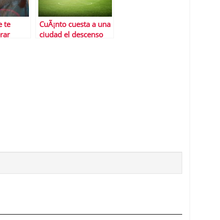
e te
CuÃ¡nto cuesta a una
rar
ciudad el descenso
de su equipo a
segunda