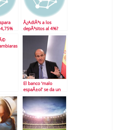
spara
Â¿AdiÃ³s a los
 4,75%
depÃ³sitos al 4%?
uÃ©
ambiaras
El banco ‘malo
espaÃ±ol’ se da un
plazo de 15 aÃ±os
para vender los
activos tÃ³xicos y «no
costarÃ¡ ni un euro a
los contribuyentes»