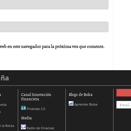
web en este navegador para la próxima vez que comente.
aña
a
Canal Innovación
Blogs de Bolsa
Financiera
Aprender Bolsa
omía
Finanzas 2.0
o
Media
 la Renta
Radio de Finanzas