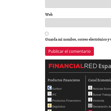
Web
Guarda mi nombre, correo electrónico y 
Esp
Productos Financieros
Canal Economí
Euribor
Noticias Econ
IPC
Buscar Trabaj
Productos Financieros
Vivienda
Depósitos
Declaración de