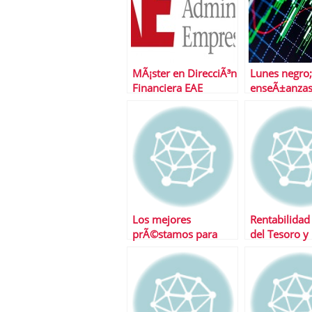
MÃ¡ster en DirecciÃ³n
Lunes negro;
Financiera EAE
enseÃ±anzas
Business School
1987
Los mejores
Rentabilidad
prÃ©stamos para
del Tesoro y
coches
Publica