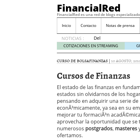
FinancialRed
FinancialRed es una red de blogs especializado
Inicio
Contacto
Notas de prensa
Del
NOTICIAS :
depósito
COTIZACIONES EN STREAMING
G
a la
diversificación:
CURSO DE BOLSA
FINANZAS
|
10 AGOSTO, 201
cómo
está
Cursos de Finanzas
cambiando
la
El estado de las finanzas en funda
gestión
estados sin olvidarnos de los hoga
del
pensando en adquirir una serie de
ahorro
en
econÃ³micamente, ya sea en su empr
España
mejorar tu formaciÃ³n acadÃ©mica
05/08/2026
aprovechar la oportunidad que se t
Seguros de convenio en
numerosos
postgrados
,
masteres
descubren cuando ya e
ofertamos.
ReseÃ±a de SIFX: Lo Qu