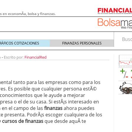
s en economÃ­a, bolsa y finanzas.
Busca
RÁFICOS COTIZACIONES
FINANZAS PERSONALES
0
-
Escrito por:
FinancialRed
mental tanto para las empresas como para los
res. Es posible que cualquier persona estÃ©
 conocimientos que le ayude a mejorar
esa o el de su casa. Si estÃ¡s interesado en
 en el campo de las
finanzas
ahora puedes
e presenta. PodrÃ¡s escoger cualquiera de los
 pymes: la obligación que muchas empresas
y
cursos de finanzas
que desde aquÃ­ te
s demasiado tarde
20/07/2026
e Deben Saber los Traders Mexicanos Antes de