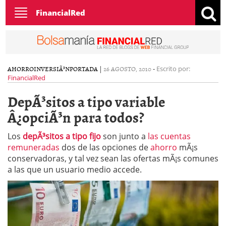
Toggle
FinancialRed
navigation
AHORRO
INVERSIÃ³N
PORTADA
|
26 AGOSTO, 2010
-
Escrito por:
FinancialRed
DepÃ³sitos a tipo variable
Â¿opciÃ³n para todos?
Los
depÃ³sitos a tipo fijo
son junto a
las cuentas
remuneradas
dos de las opciones de
ahorro
mÃ¡s
conservadoras, y tal vez sean las ofertas mÃ¡s comunes
a las que un usuario medio accede.