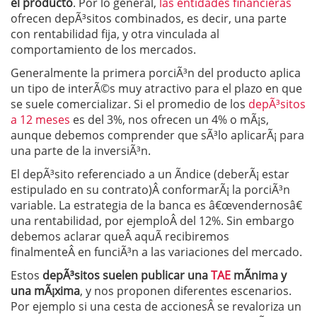
el producto
. Por lo general,
las entidades financieras
ofrecen depÃ³sitos combinados, es decir, una parte
con rentabilidad fija, y otra vinculada al
comportamiento de los mercados.
Generalmente la primera porciÃ³n del producto aplica
un tipo de interÃ©s muy atractivo para el plazo en que
se suele comercializar. Si el promedio de los
depÃ³sitos
a 12 meses
es del 3%, nos ofrecen un 4% o mÃ¡s,
aunque debemos comprender que sÃ³lo aplicarÃ¡ para
una parte de la inversiÃ³n.
El depÃ³sito referenciado a un Ã­ndice (deberÃ¡ estar
estipulado en su contrato)Â conformarÃ¡ la porciÃ³n
variable. La estrategia de la banca es â€œvendernosâ€
una rentabilidad, por ejemploÂ del 12%. Sin embargo
debemos aclarar queÂ aquÃ­ recibiremos
finalmenteÂ en funciÃ³n a las variaciones del mercado.
Estos
depÃ³sitos suelen publicar una
TAE
mÃ­nima y
una mÃ¡xima
, y nos proponen diferentes escenarios.
Por ejemplo si una cesta de accionesÂ se revaloriza un