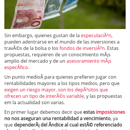
Sin embargo, quienes gustan de la
especulaciÃ³n
,
pueden adentrarse en el mundo de las inversiones a
travÃ©s de la bolsa o los
fondos de inversiÃ³n
. Estas
propuestas, requieren de un conocimiento mÃ¡s
amplio del mercado y de un
asesoramiento mÃ¡s
especÃ­fico
.
Un punto medioÂ para quienes prefieren jugar con
rentabilidades mayores a los tipos medios, pero que
exigen un riesgo mayor, son los depÃ³sitos que
ofrecen un tipo de interÃ©s variable
, y las propuestas
em la actualidad son varias.
En primer lugar debemos decir que
estas
imposiciones
no nos aseguran una rentabilidad a vencimiento
, ya
que
dependerÃ¡ del Ã­ndice al cual estÃ© referenciado