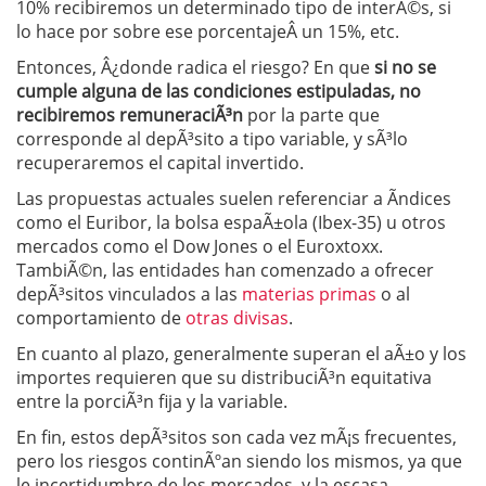
10% recibiremos un determinado tipo de interÃ©s, si
lo hace por sobre ese porcentajeÂ un 15%, etc.
Entonces, Â¿donde radica el riesgo? En que
si no se
cumple alguna de las condiciones estipuladas, no
recibiremos remuneraciÃ³n
por la parte que
corresponde al depÃ³sito a tipo variable, y sÃ³lo
recuperaremos el capital invertido.
Las propuestas actuales suelen referenciar a Ã­ndices
como el Euribor, la bolsa espaÃ±ola (Ibex-35) u otros
mercados como el Dow Jones o el Euroxtoxx.
TambiÃ©n, las entidades han comenzado a ofrecer
depÃ³sitos vinculados a las
materias primas
o al
comportamiento de
otras divisas
.
En cuanto al plazo, generalmente superan el aÃ±o y los
importes requieren que su distribuciÃ³n equitativa
entre la porciÃ³n fija y la variable.
En fin, estos depÃ³sitos son cada vez mÃ¡s frecuentes,
pero los riesgos continÃºan siendo los mismos, ya que
le incertidumbre de los mercados, y la escasa