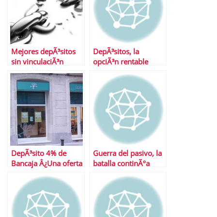
Mejores depÃ³sitos
DepÃ³sitos, la
sin vinculaciÃ³n
opciÃ³n rentable
ahora mismo
DepÃ³sito 4% de
Guerra del pasivo, la
Bancaja Â¿Una oferta
batalla continÃºa
para no dejar
escapar?