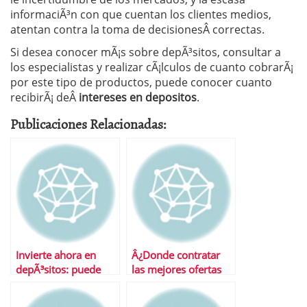
informaciÃ³n con que cuentan los clientes medios,
atentan contra la toma de decisionesÂ correctas.
Si desea conocer mÃ¡s sobre depÃ³sitos, consultar a
los especialistas y realizar cÃ¡lculos de cuanto cobrarÃ¡
por este tipo de productos, puede conocer cuanto
recibirÃ¡ deÂ
intereses en depositos
.
Publicaciones Relacionadas:
Invierte ahora en
Â¿Donde contratar
depÃ³sitos: puede
las mejores ofertas
que no lleguen
en depÃ³sitos?
mejores ofertas