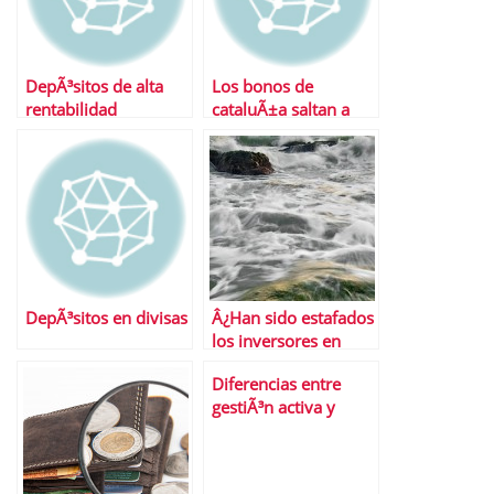
DepÃ³sitos de alta
Los bonos de
rentabilidad
cataluÃ±a saltan a
vinculados a planes
escena
de pensiones
DepÃ³sitos en divisas
Â¿Han sido estafados
los inversores en
preferentes de
Diferencias entre
Bankia?
gestiÃ³n activa y
gestiÃ³n pasiva de las
inversiones