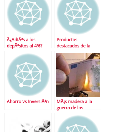
Â¿AdiÃ³s a los
Productos
depÃ³sitos al 4%?
destacados de la
semana
Ahorro vs InversiÃ³n
MÃ¡s madera a la
guerra de los
depÃ³sitos