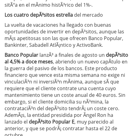
sitÃºa en el mÃ­nimo histÃ³rico del 1%-.
Los cuatro depÃ³sitos estrella
del mercado
La vuelta de vacaciones ha llegado con buenas
oportunidades de invertir en depÃ³sitos, aunque las
mÃ¡s apetitosas son las que ofrecen Banco Popular,
Bankinter, Sabadell AtlÃ¡ntico y ActivoBank.
Banco Popular
lanzÃ³ a finales de agosto un
depÃ³sito
al 4,5% a doce meses
, abriendo un nuevo capÃ­tulo en
la guerra del pasivo de los bancos. Este producto
financiero que vence esta misma semana no exige ni
vinculaciÃ³n ni inversiÃ³n mÃ­nima, aunque sÃ­ que
requiere que el cliente contrate una cuenta cuyo
mantenimiento tiene un coste anual de 40 euros. Sin
embargo, si el cliente domicilia su nÃ³mina, la
contrataciÃ³n del depÃ³sito tendrÃ¡ un coste cero.
AdemÃ¡s, la entidad presidida por Ãngel Ron ha
lanzado el
depÃ³sito Popular E
, muy parecido al
anterior, y que se podrÃ¡ contratar hasta el 22 de
octubre.