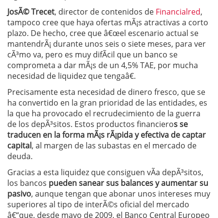
JosÃ© Trecet
, director de contenidos de
Financialred
,
tampoco cree que haya ofertas mÃ¡s atractivas a corto
plazo. De hecho, cree que â€œel escenario actual se
mantendrÃ¡ durante unos seis o siete meses, para ver
cÃ³mo va, pero es muy difÃ­cil que un banco se
comprometa a dar mÃ¡s de un 4,5% TAE, por mucha
necesidad de liquidez que tengaâ€.
Precisamente esta necesidad de dinero fresco, que se
ha convertido en la gran prioridad de las entidades, es
la que ha provocado el recrudecimiento de la guerra
de los depÃ³sitos. Estos productos financiero
s se
traducen en la forma mÃ¡s rÃ¡pida y efectiva de captar
capital
, al margen de las subastas en el mercado de
deuda.
Gracias a esta liquidez que consiguen vÃ­a depÃ³sitos,
los bancos
pueden sanear sus balances y aumentar su
pasivo
, aunque tengan que abonar unos intereses muy
superiores al tipo de interÃ©s oficial del mercado
â€“que, desde mayo de 2009, el Banco Central Europeo