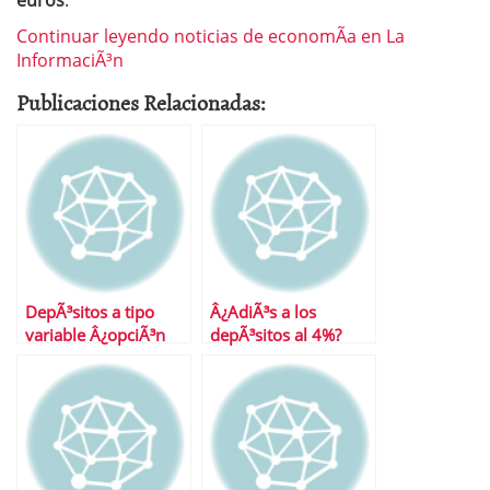
euros
.
Continuar leyendo noticias de economÃ­a en La
InformaciÃ³n
Publicaciones Relacionadas:
DepÃ³sitos a tipo
Â¿AdiÃ³s a los
variable Â¿opciÃ³n
depÃ³sitos al 4%?
para todos?