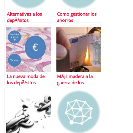
Alternativas a los
Como gestionar los
depÃ³sitos
ahorros
tradicionales
La nueva moda de
MÃ¡s madera a la
los depÃ³sitos
guerra de los
combinados
depÃ³sitos