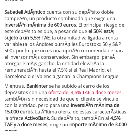
Sabadell AtlÃ¡ntico
cuenta con su depÃ³sito doble
campeÃ³n, un producto combinado que exige una
inversiÃ³n mÃ­nima de 600 euros
. El principal riesgo de
este depÃ³sito es que, a pesar de que
el 50% estÃ¡
sujeto a un 5,5% TAE
, la otra mitad va ligada a renta
variable (a los Ã­ndices bursÃ¡tiles Eurostoxx 50 y S&P
500), por lo que no es una opciÃ³n recomendable para
el inversor mÃ¡s conservador. Sin embargo, paraÂ
otorgarle mÃ¡s gancho, la entidad elevarÃ­a la
remuneraciÃ³n hasta el 7,5% si el Real Madrid, el
Barcelona o el Valencia ganan la Champions League.
Mientras,
Bankinter
se ha subido al carro de los
depÃ³sitos con una
oferta del 4,5% TAE a doce meses
,
tambiÃ©n sin necesidad de que el cliente se vincule
con la entidad, pero para una
inversiÃ³n mÃ­nima de
15.000 euros
. La Ãºltima oferta de estas caracterÃ­sticas
la ofrece
ActivoBank
. Su depÃ³sito, tambiÃ©n al
4,5%
TAE y a doce meses
, exige un
importe mÃ­nimo de 3.000