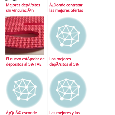
Mejores depÃ³sitos
Â¿Donde contratar
sin vinculaciÃ³n
las mejores ofertas
en depÃ³sitos?
El nuevo estÃ¡ndar de
Los mejores
depositos al 5% TAE
depÃ³sitos al 5%
Â¿QuÃ© esconde
Las mejores y las