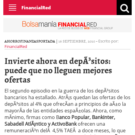
Toggle
FinancialRed
navigation
AHORRO
FINANZAS
PORTADA
|
16 SEPTIEMBRE, 2010
-
Escrito por:
FinancialRed
Invierte ahora en depÃ³sitos:
puede que no lleguen mejores
ofertas
El segundo episodio en la guerra de los depÃ³sitos
bancarios ha estallado. AtrÃ¡s quedan las ofertas de los
depÃ³sitos al 4% que ofrecÃ­an a principios de aÃ±o la
mayorÃ­a de las entidades espaÃ±olas. Ahora, como
mÃ­nimo, firmas como B
anco Popular, Bankinter,
Sabadell AtlÃ¡ntico y ActivoBank
ofrecen una
remuneraciÃ³n delÂ 4,5% TAEÂ a doce meses, lo que