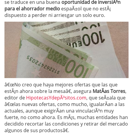
se traduce en una buena
oportunidad de inversiÃ³n
para el ahorrador medio
espaÃ±ol que no estÃ¡
dispuesto a perder ni arriesgar un solo euro.
â€œNo creo que haya mejores ofertas que las que
estÃ¡n ahora sobre la mesaâ€, asegura
MatÃ­as Torres
,
editor de
HipotecasYdepÃ³sitos.com
, que seÃ±ala que
â€œlas nuevas ofertas, como mucho, igualarÃ­an a las
actuales, aunque exigirÃ­an una vinculaciÃ³n muy
fuerte, no como ahora. Es mÃ¡s, muchas entidades han
decidido recortar las condiciones y retirar del mercado
algunos de sus productosâ€.