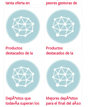
tanta oferta en
peores gestoras de
depÃ³sitos?
fondos
Productos
Productos
destacados de la
destacados de la
semana
semana
DepÃ³sitos que
Mejores depÃ³sitos
todavÃ­a superan los
para el final del aÃ±o