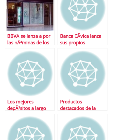
BBVA se lanza a por
Banca CÃ­vica lanza
las nÃ³minas de los
sus propios
espaÃ±oles
productos Â¡Los
analizamos!
Los mejores
Productos
depÃ³sitos a largo
destacados de la
plazo
semana