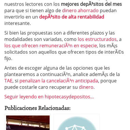
nuestros lectores con los
mejores depÃ³sitos del mes
para que si tienen algo de
dinero ahorrado
puedan
invertirlo en un
depÃ³sito de alta rentabilidad
interesante.
Si bien las propuestas son a diferentes plazos y las
modalidades son variadas, como
los estructurados
, a
los que ofrecen remuneraciÃ³n en especie
, los mÃ¡s
solicitados son aquellos que ofrecen tipos de interÃ©s
fijo.
Antes de escoger alguna de las opciones que les
plantearemos a continuaciÃ³n, analice ademÃ¡s de la
TAE
, si
penalizan la cancelaciÃ³n anticipada
, porque
puede costarle caro recuperar su
dinero
.
Seguir leyendo en hipotecasydepositos…
Publicaciones Relacionadas: