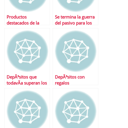
Productos
Se termina la guerra
destacados de la
del pasivo para los
semana
depÃ³sitos Â¿QuÃ©
ofertas nos quedan
todavÃ­a?
DepÃ³sitos que
DepÃ³sitos con
todavÃ­a superan los
regalos
tipos del Gobierno