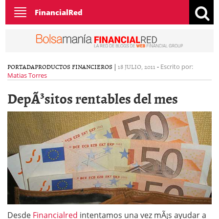
Toggle
FinancialRed
navigation
PORTADA
PRODUCTOS FINANCIEROS
|
18 JULIO, 2011
-
Escrito por:
Matias Torres
DepÃ³sitos rentables del mes
Desde
Financialred
intentamos una vez mÃ¡s ayudar a