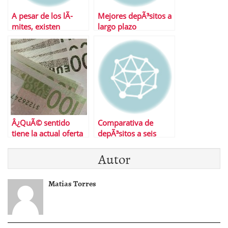
A pesar de los lÃ­
Mejores depÃ³sitos a
mites, existen
largo plazo
depÃ³sitos al 5% TAE
Â¿QuÃ© sentido
Comparativa de
tiene la actual oferta
depÃ³sitos a seis
de pagarÃ©s
meses
Autor
bancarios?
Matias Torres