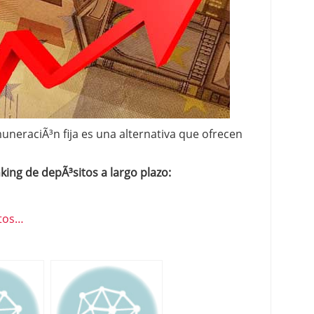
 proceso tradicional: ventajas reales para pymes
a mÃ©dica cuando trabajas por cuenta propia
uneraciÃ³n fija es una alternativa que ofrecen
king de depÃ³sitos a largo plazo:
itos…