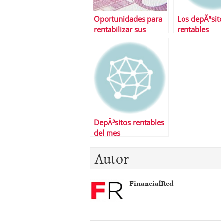
Oportunidades para
Los depÃ³sit
rentabilizar sus
rentables
ahorros
DepÃ³sitos rentables
del mes
Autor
FinancialRed