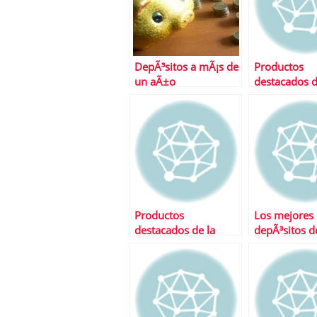
DepÃ³sitos a mÃ¡s de
Productos
un aÃ±o
destacados d
semana
Productos
Los mejores
destacados de la
depÃ³sitos 
semana