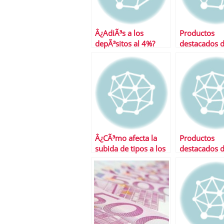
Â¿AdiÃ³s a los
Productos
depÃ³sitos al 4%?
destacados d
semana
Â¿CÃ³mo afecta la
Productos
subida de tipos a los
destacados d
depÃ³sitos?
semana