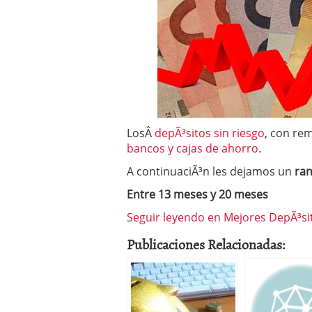
Operar
29/06/2026
Crear empresa online vs
29/05/2026
CÃ³mo afrontar una baj
26/05/2026
LosÂ
depÃ³sitos sin riesgo
, con rem
bancos y cajas de ahorro
.
A continuaciÃ³n les dejamos un
ran
Entre 13 meses y 20 meses
Seguir leyendo en Mejores DepÃ³s
Publicaciones Relacionadas: