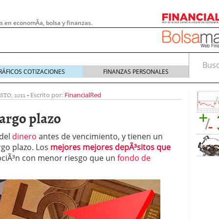
s en economÃ­a, bolsa y finanzas.
Busca
RÁFICOS COTIZACIONES
FINANZAS PERSONALES
STO, 2011
-
Escrito por:
FinancialRed
largo plazo
 del
dinero
antes de vencimiento, y tienen un
argo plazo. Los
mejores mejores depÃ³sitos que
ciÃ³n con menor riesgo que un
fondo de
 pymes: la obligación que muchas empresas
s demasiado tarde
20/07/2026
e Deben Saber los Traders Mexicanos Antes de