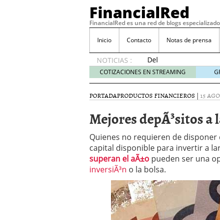
FinancialRed
FinancialRed es una red de blogs especializado
Inicio
Contacto
Notas de prensa
Del
NOTICIAS :
depósito
COTIZACIONES EN STREAMING
G
a la
diversificación:
PORTADA
PRODUCTOS FINANCIEROS
|
15 AGO
cómo
está
Mejores depÃ³sitos a 
cambiando
la
Quienes no requieren de disponer
gestión
capital disponible para invertir a l
del
superan el aÃ±o
ahorro
pueden ser una op
en
inversiÃ³n
o la bolsa.
España
05/08/2026
Seguros de convenio en
descubren cuando ya e
ReseÃ±a de SIFX: Lo Qu