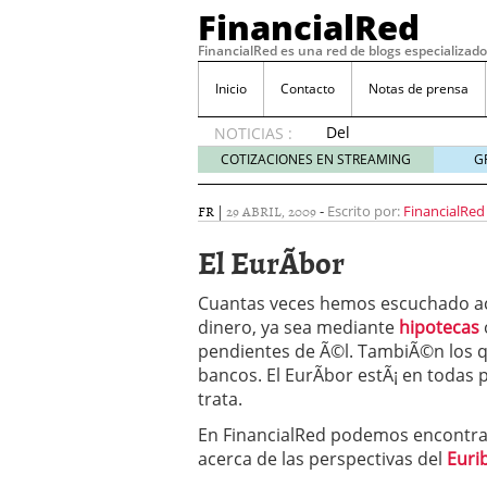
FinancialRed
FinancialRed es una red de blogs especializado
Inicio
Contacto
Notas de prensa
Del
NOTICIAS :
depósito
COTIZACIONES EN STREAMING
G
a la
diversificación:
FR
|
29 ABRIL, 2009
-
Escrito por:
FinancialRed
cómo
está
El EurÃ­bor
cambiando
la
Cuantas veces hemos escuchado ace
gestión
dinero, ya sea mediante
hipotecas
del
pendientes de Ã©l. TambiÃ©n los 
ahorro
en
bancos. El EurÃ­bor estÃ¡ en todas
España
trata.
05/08/2026
En FinancialRed podemos encontra
Seguros de convenio en
acerca de las perspectivas del
Euri
descubren cuando ya e
ReseÃ±a de SIFX: Lo Qu