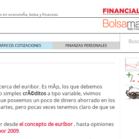
s en economÃ­a, bolsa y finanzas.
Busca
RÁFICOS COTIZACIONES
FINANZAS PERSONALES
rca del euribor. Es mÃ¡s, los que debemos
o simples
crÃ©ditos
a tipo variable, vivimos
que poseemos un poco de dinero ahorrado en los
 partes, pero pocas veces tenemos claro de que se
r desde
el concepto de euribor
, hasta opiniones
 pymes: la obligación que muchas empresas
bor 2009
.
s demasiado tarde
20/07/2026
e Deben Saber los Traders Mexicanos Antes de