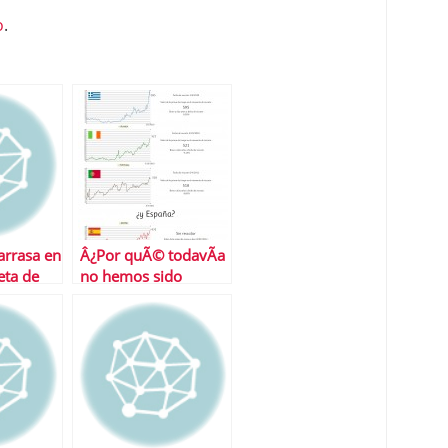
o
.
arrasa en
Â¿Por quÃ© todavÃ­a
eta de
no hemos sido
rescatados?