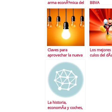
arma econÃ³mica del
BBVA
PP contra podemos
Claves para
Los mejores 
aprovechar la nueva
culos del dÃ­
factura de la
FinancialRed
electricidad por horas
La historia,
economÃ­a y coches,