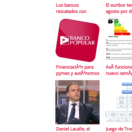
Los bancos
El euribor t
rescatados con
agosto por d
dinero pÃºblico
1% por prim
‘hacen su agosto’ en
en su histori
los paraÃ­sos fiscales
FinanciaciÃ³n para
AsÃ­ funciona
pymes y autÃ³nomos
nuevo semÃ¡
con Banco Popular
la CNMV par
inviertas sin
Daniel Lacalle, el
Juego de Tro