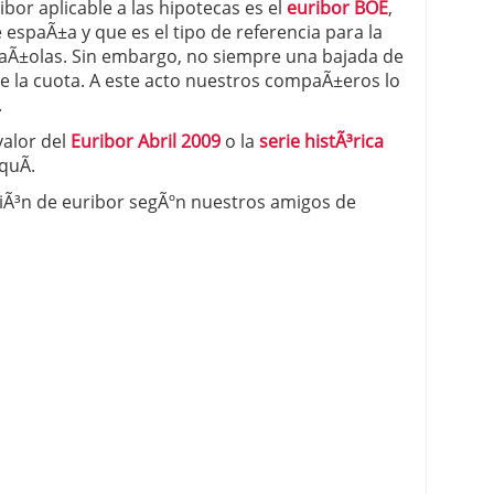
bor aplicable a las hipotecas es el
euribor BOE
,
 espaÃ±a y que es el tipo de referencia para la
 proceso tradicional: ventajas reales para pymes
paÃ±olas. Sin embargo, no siempre una bajada de
e la cuota. A este acto nuestros compaÃ±eros lo
a mÃ©dica cuando trabajas por cuenta propia
.
valor del
Euribor Abril 2009
o la
serie histÃ³rica
quÃ­.
iciÃ³n de euribor segÃºn nuestros amigos de