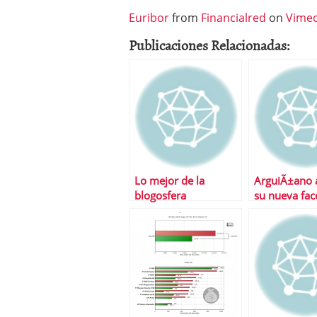
Euribor
from
Financialred
on
Vime
Publicaciones Relacionadas:
Lo mejor de la
ArguiÃ±ano 
blogosfera
su nueva fac
economista