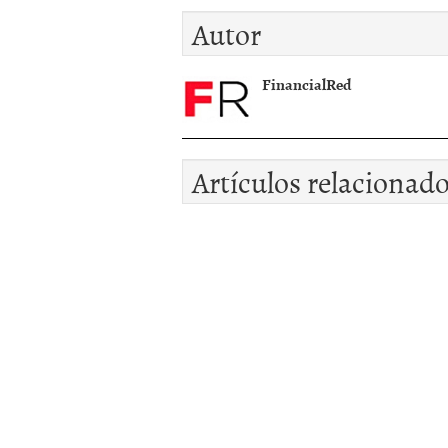
un paseo por Madrid
Autor
FinancialRed
Artículos relacionad