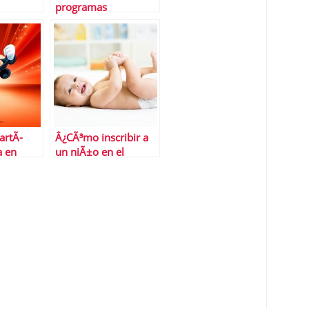
programas
econÃ³micos de los
partidos
artÃ­
Â¿CÃ³mo inscribir a
a en
un niÃ±o en el
registro de manera
digital?