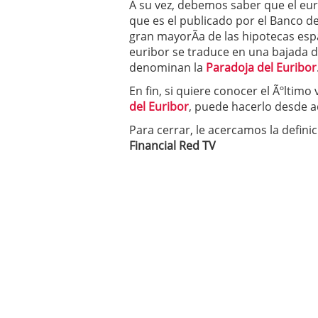
A su vez, debemos saber que el euri
Operar
29/06/2026
que es el publicado por el Banco de
Crear empresa online vs
gran mayorÃ­a de las hipotecas es
29/05/2026
euribor se traduce en una bajada d
CÃ³mo afrontar una baj
denominan la
26/05/2026
Paradoja del Euribor
En fin, si quiere conocer el Ãºltimo 
del Euribor
, puede hacerlo desde a
Para cerrar, le acercamos la defin
Financial Red TV