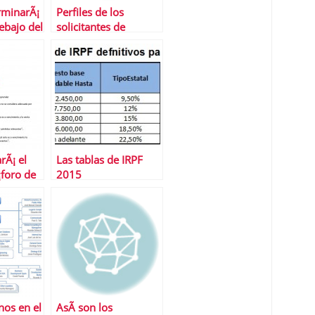
erminarÃ¡
Perfiles de los
ebajo del
solicitantes de
era vez
microcrÃ©ditos
a
rÃ¡ el
Las tablas de IRPF
foro de
2015
a que
 riesgo
nos en el
AsÃ­ son los