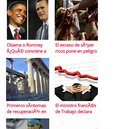
segÃºn la OCDE
conservar Central
Park
Obama o Romney
El exceso de sÃºper
Â¿QuÃ© conviene a
ricos pone en peligro
las empresas
la estabilidad
espaÃ±olas en EEUU?
econÃ³mica mundial
Primeros sÃ­ntomas
El ministro francÃ©s
de recuperaciÃ³n en
de Trabajo declara
Grecia
que su paÃ­s estÃ¡ en
â€œbancarrotaâ€