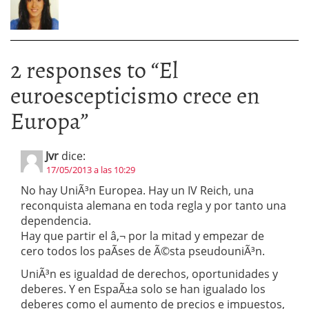
2 responses to “
El
euroescepticismo crece en
Europa
”
Jvr
dice:
17/05/2013 a las 10:29
No hay UniÃ³n Europea. Hay un IV Reich, una
reconquista alemana en toda regla y por tanto una
dependencia.
Hay que partir el â‚¬ por la mitad y empezar de
cero todos los paÃ­ses de Ã©sta pseudouniÃ³n.
UniÃ³n es igualdad de derechos, oportunidades y
deberes. Y en EspaÃ±a solo se han igualado los
deberes como el aumento de precios e impuestos,