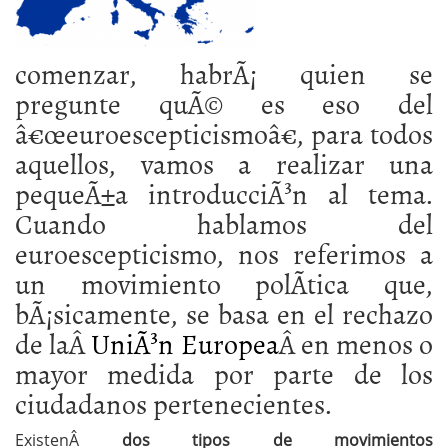
comenzar, habrÃ¡ quien se
pregunte quÃ© es eso del
â€œeuroescepticismoâ€, para todos
aquellos, vamos a realizar una
pequeÃ±a introducciÃ³n al tema.
Cuando hablamos del
euroescepticismo, nos referimos a
un movimiento polÃ­tica que,
bÃ¡sicamente, se basa en el rechazo
de laÂ
UniÃ³n Europea
Â en menos o
mayor medida por parte de los
ciudadanos pertenecientes.
ExistenÂ
dos tipos de movimientos