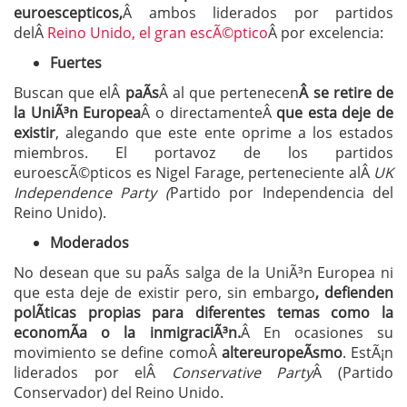
euroescepticos,
Â ambos liderados por partidos
delÂ
Reino Unido, el gran escÃ©ptico
Â por excelencia:
Fuertes
Buscan que elÂ
paÃ­s
Â al que pertenecen
Â se retire de
la UniÃ³n Europea
Â o directamenteÂ
que esta deje de
existir
, alegando que este ente oprime a los estados
miembros. El portavoz de los partidos
euroescÃ©pticos es Nigel Farage, perteneciente alÂ
UK
Independence Party (
Partido por Independencia del
Reino Unido).
Moderados
No desean que su paÃ­s salga de la UniÃ³n Europea ni
que esta deje de existir pero, sin embargo
, defienden
polÃ­ticas propias para diferentes temas como la
economÃ­a o la inmigraciÃ³n.
Â En ocasiones su
movimiento se define comoÂ
altereuropeÃ­smo
. EstÃ¡n
liderados por elÂ
Conservative Party
Â (Partido
Conservador) del Reino Unido.