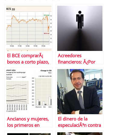
El BCE comprarÃ¡
Acreedores
bonos a corto plazo,
financieros: Â¿Por
pero exige peticiÃ³n
quÃ© invierten en su
de rescate e
deuda?
intervenciÃ³n del FMI
Ancianos y mujeres,
El dinero de la
los primeros en
especulaciÃ³n contra
conseguir un empleo,
EspaÃ±a, sirve para