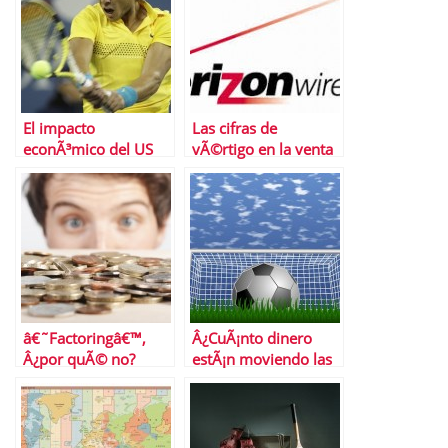
El impacto
Las cifras de
econÃ³mico del US
vÃ©rtigo en la venta
Open de tenis
de la participaciÃ³n
en Verizon Wireless
por Vodafone
â€˜Factoringâ€™,
Â¿CuÃ¡nto dinero
Â¿por quÃ© no?
estÃ¡n moviendo las
apuestas deportivas
en Brasil 2014?