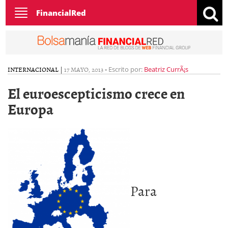
Toggle
FinancialRed
navigation
INTERNACIONAL
|
17 MAYO, 2013
-
Escrito por:
Beatriz CurrÃ¡s
El euroescepticismo crece en
Europa
Para