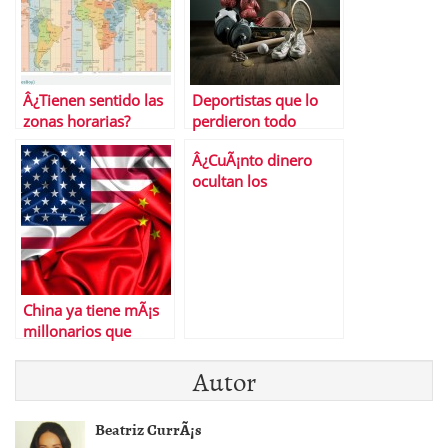
Â¿Tienen sentido las
Deportistas que lo
zonas horarias?
perdieron todo
Â¿CuÃ¡nto dinero
ocultan los
espaÃ±oles en paraÃ­
sos fiscales?
China ya tiene mÃ¡s
millonarios que
Estados Unidos
Autor
Beatriz CurrÃ¡s