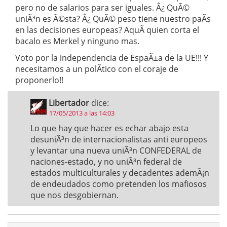
pero no de salarios para ser iguales. Â¿ QuÃ©
uniÃ³n es Ã©sta? Â¿ QuÃ© peso tiene nuestro paÃ­s
en las decisiones europeas? AquÃ­ quien corta el
bacalo es Merkel y ninguno mas.
Voto por la independencia de EspaÃ±a de la UE!!! Y
necesitamos a un polÃ­tico con el coraje de
proponerlo!!
Libertador
dice:
17/05/2013 a las 14:03
Lo que hay que hacer es echar abajo esta
desuniÃ³n de internacionalistas anti europeos
y levantar una nueva uniÃ³n CONFEDERAL de
naciones-estado, y no uniÃ³n federal de
estados multiculturales y decadentes ademÃ¡n
de endeudados como pretenden los mafiosos
que nos desgobiernan.