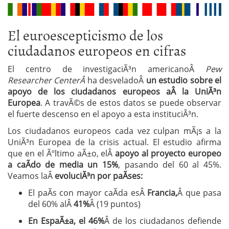
El euroescepticismo de los
ciudadanos europeos en cifras
El centro de investigaciÃ³n americanoÂ
Pew
Researcher CenterÂ
ha desveladoÂ
un estudio sobre el
apoyo de los ciudadanos europeos aÂ la UniÃ³n
Europea
. A travÃ©s de estos datos se puede observar
el fuerte descenso en el apoyo a esta instituciÃ³n.
Los ciudadanos europeos cada vez culpan mÃ¡s a la
UniÃ³n Europea de la crisis actual. El estudio afirma
que en el Ãºltimo aÃ±o, elÂ
apoyo al proyecto europeo
a caÃ­do de media un 15%
, pasando del 60 al 45%.
Veamos laÂ
evoluciÃ³n por paÃ­ses:
El paÃ­s con mayor caÃ­da esÂ
Francia,
Â que pasa
del 60% alÂ
41%
Â (19 puntos)
En EspaÃ±a, el 46%
Â de los ciudadanos defiende