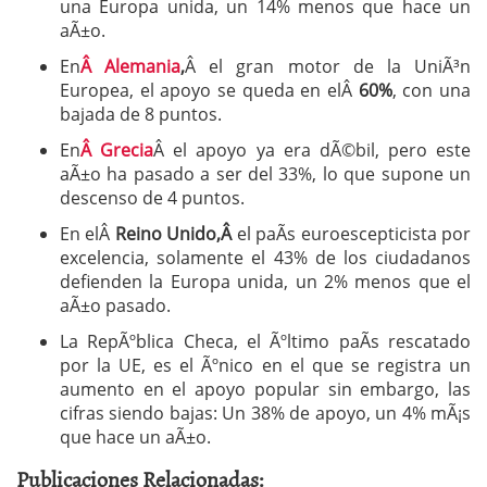
una Europa unida, un 14% menos que hace un
aÃ±o.
En
Â Alemania
,
Â el gran motor de la UniÃ³n
Europea, el apoyo se queda en elÂ
60%
, con una
bajada de 8 puntos.
En
Â Grecia
Â el apoyo ya era dÃ©bil, pero este
aÃ±o ha pasado a ser del 33%, lo que supone un
descenso de 4 puntos.
En elÂ
Reino Unido,Â
el paÃ­s euroescepticista por
excelencia, solamente el 43% de los ciudadanos
defienden la Europa unida, un 2% menos que el
aÃ±o pasado.
La RepÃºblica Checa, el Ãºltimo paÃ­s rescatado
por la UE, es el Ãºnico en el que se registra un
aumento en el apoyo popular sin embargo, las
cifras siendo bajas: Un 38% de apoyo, un 4% mÃ¡s
que hace un aÃ±o.
Publicaciones Relacionadas: