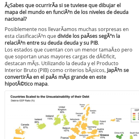
Â¿Sabes que ocurrirÃ­a si se tuviese que dibujar el
mapa del mundo en funciÃ³n de los niveles de deuda
nacional?
Posiblemente nos llevarÃ­amos muchas sorpresas en
esta clasificaciÃ³n que
divide los paÃ­ses segÃºn la
relaciÃ³n entre su deuda deuda y su PIB
.
Los estados que cuentan con un menor tamaÃ±o pero
que soportan unas mayores cargas de dÃ©ficit,
destacan mÃ¡s. Utilizando la deuda y el Producto
Interior Bruto (PIB) como criterios bÃ¡sicos,
JapÃ³n se
convertirÃ­a en el paÃ­s mÃ¡s grande en este
hipotÃ©tico mapa
.