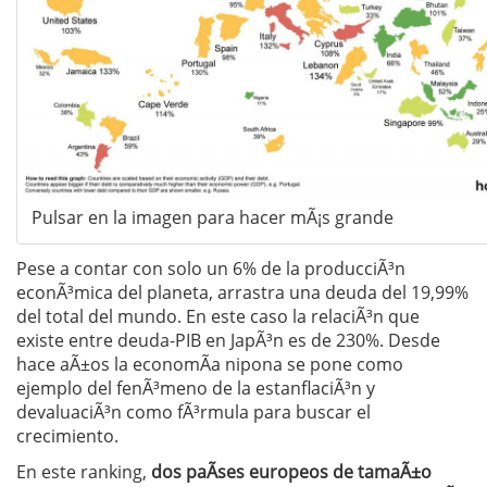
Pulsar en la imagen para hacer mÃ¡s grande
Pese a contar con solo un 6% de la producciÃ³n
econÃ³mica del planeta, arrastra una deuda del 19,99%
del total del mundo. En este caso la relaciÃ³n que
existe entre deuda-PIB en JapÃ³n es de 230%. Desde
hace aÃ±os la economÃ­a nipona se pone como
ejemplo del fenÃ³meno de la estanflaciÃ³n y
devaluaciÃ³n como fÃ³rmula para buscar el
crecimiento.
En este ranking,
dos paÃ­ses europeos de tamaÃ±o