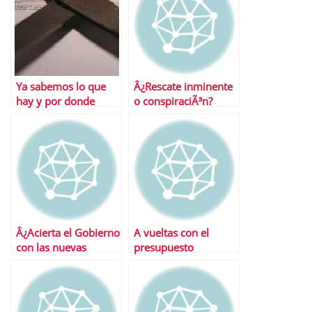
Ya sabemos lo que
Â¿Rescate inminente
hay y por donde
o conspiraciÃ³n?
vendrÃ¡ el recorte de
gastos
Â¿Acierta el Gobierno
A vueltas con el
con las nuevas
presupuesto
medidas anticrisis?
estadounidense