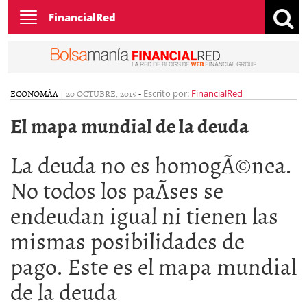
Toggle
FinancialRed
navigation
ECONOMÃ­A
|
20 OCTUBRE, 2015
-
Escrito por:
FinancialRed
El mapa mundial de la deuda
La deuda no es homogÃ©nea.
No todos los paÃ­ses se
endeudan igual ni tienen las
mismas posibilidades de
pago. Este es el mapa mundial
de la deuda