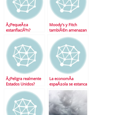
Â¿PequeÃ±a
Moody’s y Fitch
estanflaciÃ³n?
tambiÃ©n amenazan
a Estados Unidos
Â¿Peligra realmente
La economÃ­a
Estados Unidos?
espaÃ±ola se estanca