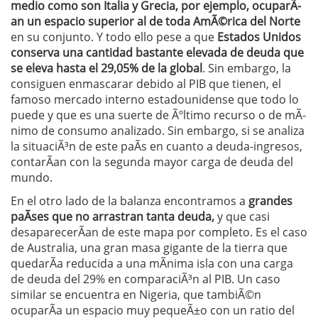
medio como son Italia y Grecia, por ejemplo, ocuparÃ­
an un espacio superior al de toda AmÃ©rica del Norte
en su conjunto. Y todo ello pese a que
Estados Unidos
conserva una cantidad bastante elevada de deuda que
se eleva hasta el 29,05% de la global
. Sin embargo, la
consiguen enmascarar debido al PIB que tienen, el
famoso mercado interno estadounidense que todo lo
puede y que es una suerte de Ãºltimo recurso o de mÃ­
nimo de consumo analizado. Sin embargo, si se analiza
la situaciÃ³n de este paÃ­s en cuanto a deuda-ingresos,
contarÃ­an con la segunda mayor carga de deuda del
mundo.
En el otro lado de la balanza encontramos a
grandes
paÃ­ses que no arrastran tanta deuda,
y que casi
desaparecerÃ­an de este mapa por completo. Es el caso
de Australia, una gran masa gigante de la tierra que
quedarÃ­a reducida a una mÃ­nima isla con una carga
de deuda del 29% en comparaciÃ³n al PIB. Un caso
similar se encuentra en Nigeria, que tambiÃ©n
ocuparÃ­a un espacio muy pequeÃ±o con un ratio del