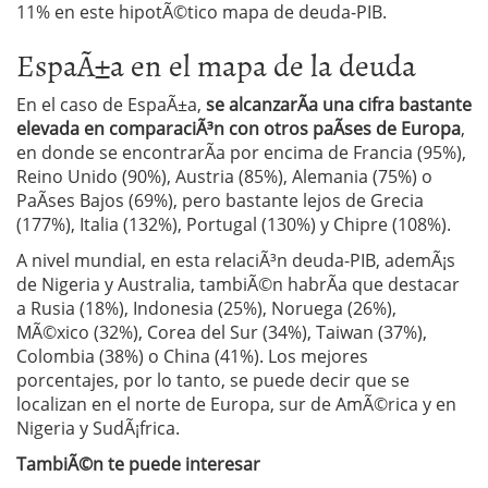
11% en este hipotÃ©tico mapa de deuda-PIB.
EspaÃ±a en el mapa de la deuda
En el caso de EspaÃ±a,
se alcanzarÃ­a una cifra bastante
elevada en comparaciÃ³n con otros paÃ­ses de Europa
,
en donde se encontrarÃ­a por encima de Francia (95%),
Reino Unido (90%), Austria (85%), Alemania (75%) o
PaÃ­ses Bajos (69%), pero bastante lejos de Grecia
(177%), Italia (132%), Portugal (130%) y Chipre (108%).
A nivel mundial, en esta relaciÃ³n deuda-PIB, ademÃ¡s
de Nigeria y Australia, tambiÃ©n habrÃ­a que destacar
a Rusia (18%), Indonesia (25%), Noruega (26%),
MÃ©xico (32%), Corea del Sur (34%), Taiwan (37%),
Colombia (38%) o China (41%). Los mejores
porcentajes, por lo tanto, se puede decir que se
localizan en el norte de Europa, sur de AmÃ©rica y en
Nigeria y SudÃ¡frica.
TambiÃ©n te puede interesar