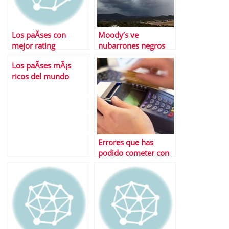
Los paÃ­ses con
Moody’s ve
mejor rating
nubarrones negros
en el futuro de la
Los paÃ­ses mÃ¡s
economÃ­a mundial
ricos del mundo
Errores que has
podido cometer con
tu tarjeta de crÃ©dito
este verano