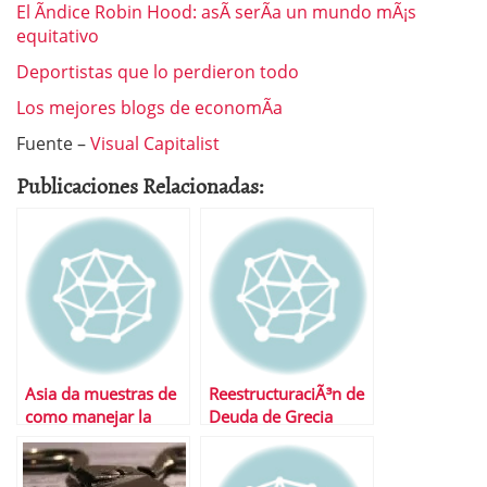
El Ãndice Robin Hood: asÃ­ serÃ­a un mundo mÃ¡s
equitativo
Deportistas que lo perdieron todo
Los mejores blogs de economÃ­a
Fuente –
Visual Capitalist
Publicaciones Relacionadas:
Asia da muestras de
ReestructuraciÃ³n de
como manejar la
Deuda de Grecia
Deuda PÃºblica