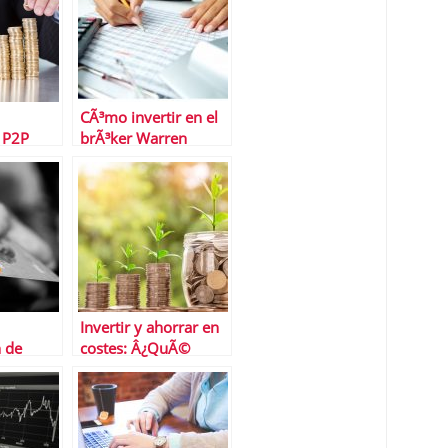
CÃ³mo invertir en el
 P2P
brÃ³ker Warren
para
Bowie and Smith
ea
Invertir y ahorrar en
n de
costes: Â¿QuÃ©
productos pueden
ser mÃ¡s adecuados?