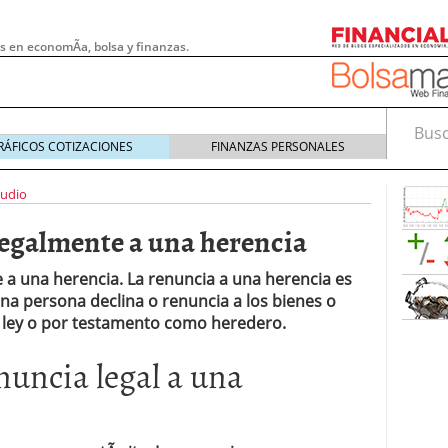
s en economÃ­a, bolsa y finanzas.
Busca
RÁFICOS COTIZACIONES
FINANZAS PERSONALES
tudio
legalmente a una herencia
e a una herencia. La renuncia a una herencia es
una persona declina o renuncia a los bienes o
 ley o por testamento como heredero.
uncia legal a una
 pymes: la obligación que muchas empresas
s demasiado tarde
20/07/2026
e Deben Saber los Traders Mexicanos Antes de