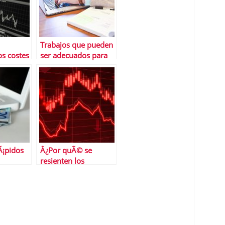
Trabajos que pueden
s costes
ser adecuados para
ales?
personas
introvertidas
Ã¡pidos
Â¿Por quÃ© se
resienten los
mercados asiÃ¡ticos
de la guerra en
Ucrania?