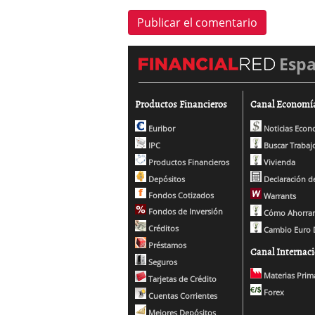
Esp
Productos Financieros
Canal Economí
Euribor
Noticias Econ
IPC
Buscar Trabaj
Productos Financieros
Vivienda
Depósitos
Declaración de
Fondos Cotizados
Warrants
Fondos de Inversión
Cómo Ahorrar
Créditos
Cambio Euro 
Préstamos
Canal Internaci
Seguros
Materias Prim
Tarjetas de Crédito
Forex
Cuentas Corrientes
Mejores Depósitos