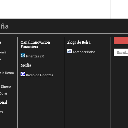
aña
a
Canal Innovación
Blogs de Bolsa
Financiera
Aprender Bolsa
omía
Finanzas 2.0
o
Media
 la Renta
Radio de Finanzas
 Dinero
Dolar
onal
as