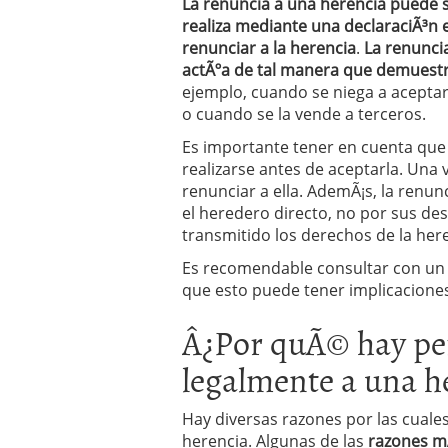
La renuncia a una herencia puede s
Operar
29/06/2026
realiza mediante una declaraciÃ³n e
Crear empresa online vs
renunciar a la herencia
.
La renuncia
29/05/2026
actÃºa de tal manera que demuestr
CÃ³mo afrontar una baj
ejemplo, cuando se niega a aceptar
26/05/2026
o cuando se la vende a terceros.
Es importante tener en cuenta que 
realizarse antes de aceptarla. Una 
renunciar a ella. AdemÃ¡s, la renun
el heredero directo, no por sus de
transmitido los derechos de la here
Es recomendable consultar con un 
que esto puede tener implicaciones
Â¿Por quÃ© hay pe
legalmente a una h
Hay diversas razones por las cual
herencia. Algunas de las
razones m