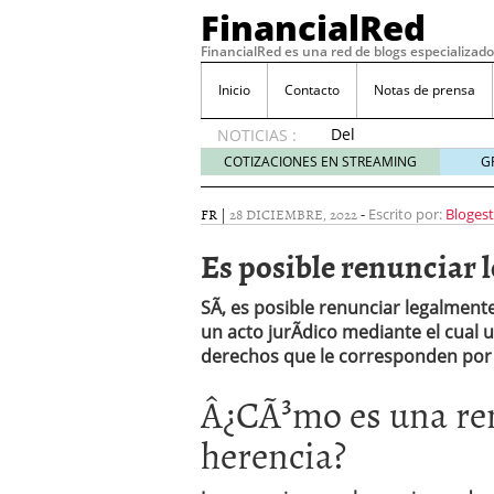
FinancialRed
FinancialRed es una red de blogs especializado
Inicio
Contacto
Notas de prensa
Del
NOTICIAS :
depósito
COTIZACIONES EN STREAMING
G
a la
diversificación:
FR
|
28 DICIEMBRE, 2022
-
Escrito por:
Bloges
cómo
está
Es posible renunciar 
cambiando
la
SÃ­, es posible renunciar legalment
gestión
un acto jurÃ­dico mediante el cual 
del
derechos que le corresponden por
ahorro
en
Â¿CÃ³mo es una ren
España
05/08/2026
herencia?
Seguros de convenio en
descubren cuando ya e
ReseÃ±a de SIFX: Lo Qu