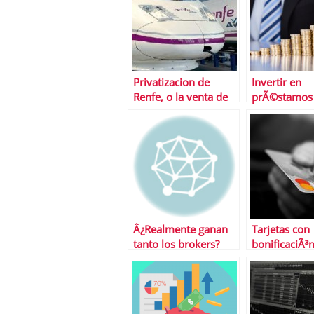
Privatizacion de
Invertir en
Renfe, o la venta de
prÃ©stamos
las joyas de la abuela
Â¿tendencia 
2022? La tar
Â¿Realmente ganan
Tarjetas con
tanto los brokers?
bonificaciÃ³
devoluciÃ³n