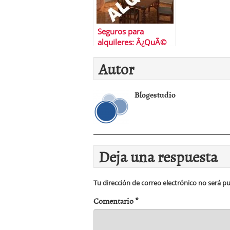
Seguros para
alquileres: Â¿QuÃ©
son y cÃ³mo
Autor
funcionan?
Blogestudio
Deja una respuesta
Tu dirección de correo electrónico no será pu
Comentario
*