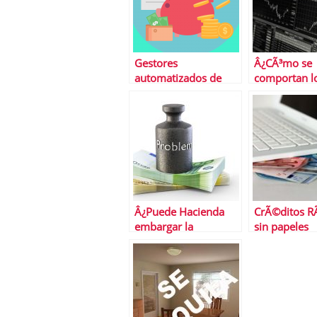
Gestores
Â¿CÃ³mo se
automatizados de
comportan lo
inversiÃ³n: Â¿CÃ³mo
variables tot
aprovecharlos?
Â¿Puede Hacienda
CrÃ©ditos R
embargar la
sin papeles
devoluciÃ³n de la
renta?