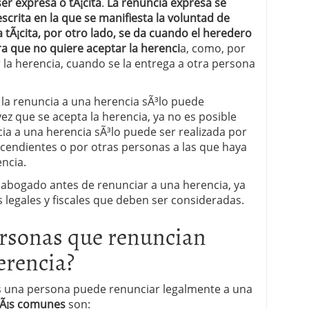
er expresa o tÃ¡cita
.
La renuncia expresa se
scrita en la que se manifiesta la voluntad de
 proceso tradicional: ventajas reales para pymes
 tÃ¡cita, por otro lado, se da cuando el heredero
a que no quiere aceptar la herenci
a, como, por
a mÃ©dica cuando trabajas por cuenta propia
 la herencia, cuando se la entrega a otra persona
la renuncia a una herencia sÃ³lo puede
vez que se acepta la herencia, ya no es posible
cia a una herencia sÃ³lo puede ser realizada por
scendientes o por otras personas a las que haya
ncia.
abogado antes de renunciar a una herencia, ya
 legales y fiscales que deben ser consideradas.
rsonas que renuncian
erencia?
es una persona puede renunciar legalmente a una
Ã¡s comunes
son: