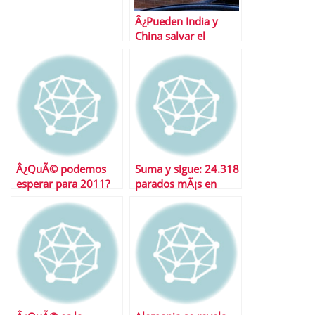
Â¿Pueden India y
China salvar el
mundo?
Â¿QuÃ© podemos
Suma y sigue: 24.318
esperar para 2011?
parados mÃ¡s en
noviembre