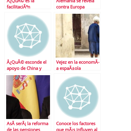
Â¿QuÃ© es la
Alemania se revela
facilitaciÃ³n
contra Europa
cuantitativa?
Â¿QuÃ© esconde el
Vejez en la economÃ­
apoyo de China y
a espaÃ±ola
JapÃ³n a EspaÃ±a?
AsÃ­ serÃ¡ la reforma
Conoce los factores
de las pensiones
que mÃ¡s influyen al