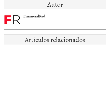
Autor
econÃ³mico o
igualdad social
FinancialRed
Artículos relacionados