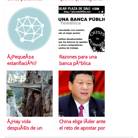
calcular la jubilaciÃ³n
Â¿PequeÃ±a
Razones para una
estanflaciÃ³n?
banca pÃºblica
Â¿Hay vida
China elige lÃ­der ante
despuÃ©s de un
el reto de apostar por
rescate?
crecimiento