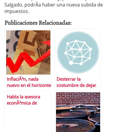
Salgado, podrÃ­a haber una nueva subida de
impuestos.
Publicaciones Relacionadas:
InflaciÃ³n, nada
Desterrar la
nuevo en el horizonte
costumbre de dejar
espaÃ±ol aunque sÃ­
las cosas para
Habla la asesora
en el de EE.UU.
luegoâ€¦
econÃ³mica de
Obama: «A los PIGS
les sobra la S»