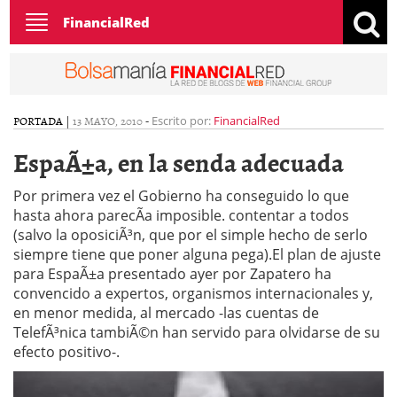
Toggle
FinancialRed
navigation
PORTADA
|
13 MAYO, 2010
-
Escrito por:
FinancialRed
EspaÃ±a, en la senda adecuada
Por primera vez el Gobierno ha conseguido lo que
hasta ahora parecÃ­a imposible. contentar a todos
(salvo la oposiciÃ³n, que por el simple hecho de serlo
siempre tiene que poner alguna pega).El plan de ajuste
para EspaÃ±a presentado ayer por Zapatero ha
convencido a expertos, organismos internacionales y,
en menor medida, al mercado -las cuentas de
TelefÃ³nica tambiÃ©n han servido para olvidarse de su
efecto positivo-.