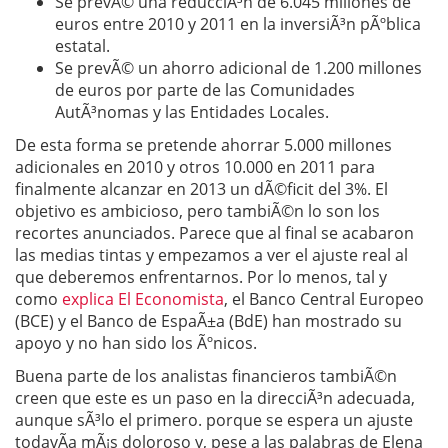
Se prevÃ© una reducciÃ³n de 6.045 millones de
euros entre 2010 y 2011 en la inversiÃ³n pÃºblica
estatal.
Se prevÃ© un ahorro adicional de 1.200 millones
de euros por parte de las Comunidades
AutÃ³nomas y las Entidades Locales.
De esta forma se pretende ahorrar 5.000 millones
adicionales en 2010 y otros 10.000 en 2011 para
finalmente alcanzar en 2013 un dÃ©ficit del 3%. El
objetivo es ambicioso, pero tambiÃ©n lo son los
recortes anunciados. Parece que al final se acabaron
las medias tintas y empezamos a ver el ajuste real al
que deberemos enfrentarnos. Por lo menos, tal y
como
explica El Economista
, el Banco Central Europeo
(BCE) y el Banco de EspaÃ±a (BdE) han mostrado su
apoyo y no han sido los Ãºnicos.
Buena parte de los analistas financieros tambiÃ©n
creen que este es un paso en la direcciÃ³n adecuada,
aunque sÃ³lo el primero. porque se espera un ajuste
todavÃ­a mÃ¡s doloroso y, pese a las palabras de Elena