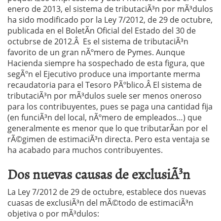
enero de 2013, el sistema de tributaciÃ³n por mÃ³dulos
ha sido modificado por la Ley 7/2012, de 29 de octubre,
publicada en el BoletÃ­n Oficial del Estado del 30 de
octubrse de 2012.Â Es el sistema de tributaciÃ³n
favorito de un gran nÃºmero de Pymes. Aunque
Hacienda siempre ha sospechado de esta figura, que
segÃºn el Ejecutivo produce una importante merma
recaudatoria para el Tesoro PÃºblico.Â El sistema de
tributaciÃ³n por mÃ³dulos suele ser menos oneroso
para los contribuyentes, pues se paga una cantidad fija
(en funciÃ³n del local, nÃºmero de empleados…) que
generalmente es menor que lo que tributarÃ­an por el
rÃ©gimen de estimaciÃ³n directa. Pero esta ventaja se
ha acabado para muchos contribuyentes.
Dos nuevas causas de exclusiÃ³n
La Ley 7/2012 de 29 de octubre, establece dos nuevas
cuasas de exclusiÃ³n del mÃ©todo de estimaciÃ³n
objetiva o por mÃ³dulos: