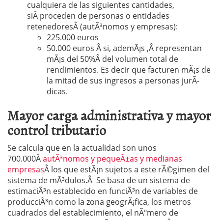
cualquiera de las siguientes cantidades,
siÂ proceden de personas o entidades
retenedoresÂ (autÃ³nomos y empresas):
225.000 euros
50.000 euros Â si, ademÃ¡s ,Â representan
mÃ¡s del 50%Â del volumen total de
rendimientos. Es decir que facturen mÃ¡s de
la mitad de sus ingresos a personas jurÃ­
dicas.
Mayor carga administrativa y mayor
control tributario
Se calcula que en la actualidad son unos
700.000Â
autÃ³nomos y pequeÃ±as y medianas
empresas
Â los que estÃ¡n sujetos a este rÃ©gimen del
sistema de mÃ³dulos.Â Se basa de un sistema de
estimaciÃ³n establecido en funciÃ³n de variables de
producciÃ³n como la zona geogrÃ¡fica, los metros
cuadrados del establecimiento, el nÃºmero de