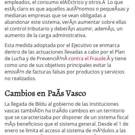
empleados, el consumo elÃ©ctrico y otros.Â Lo que
estÃ¡ claro es que aquellos autÃ³nomos o pequeÃ±as y
medianas empresas que se vean obligadas a
abandonar este sistema, verÃ¡n aumentar sobre ellas
el control tributario y deberÃ¡n asumir, ademÃ¡s, un
aumento de la carga administrativa.
Esta medida adoptada por el Ejecutivo se enmarca
dentro de las actuaciones llevadas a cabo por el Plan
de Lucha y de PrevenciÃ³nÂ
contra el Fraude.
Â y tiene
como uno de sus objetivos principales evitar la
emisiÃ³n de facturas falsas por productos y servicios
no realizados.
Cambios en PaÃ­s Vasco
La llegada de Bildu al gobierno de las instituciones
vascas tambiÃ©n ha traÃ­do cambios en un territorio
que se caracterizaba por disponer de un sistema fiscal
mÃ¡s beneficioso que el sistema general. Desde el 1 de
enero se limita el acceso al sistema de mÃ³dulos a las