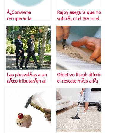
Â¿Conviene
Rajoy asegura que no
recuperar la
subirÃ¡ ni el IVA ni el
deducciÃ³n por
IRPF en los
vivienda?
presupuestos de
2013
Las plusvalÃ­as a un
Objetivo fiscal: diferir
aÃ±o tributarÃ¡n al
el rescate mÃ¡s allÃ¡
tipo del IRPF
de las elecciones
autonÃ³micas