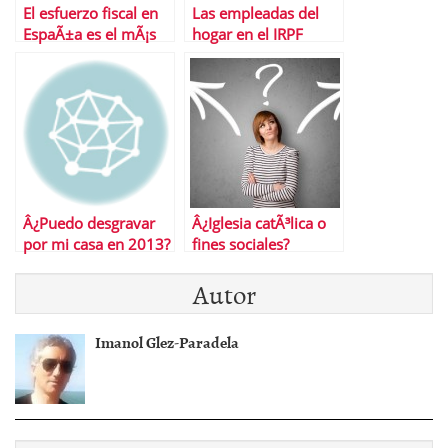
El esfuerzo fiscal en
Las empleadas del
EspaÃ±a es el mÃ¡s
hogar en el IRPF
alto de la Eurozona
Â¿Puedo desgravar
Â¿Iglesia catÃ³lica o
por mi casa en 2013?
fines sociales?
Descubre a quÃ© se
Autor
destina tu dinero de
la renta
Imanol Glez-Paradela