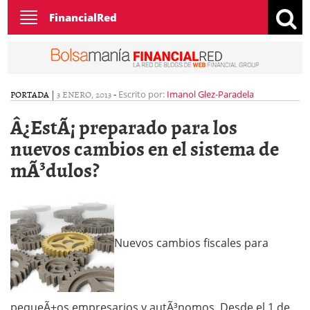
Toggle
FinancialRed
navigation
PORTADA
|
3 ENERO, 2013
-
Escrito por:
Imanol Glez-Paradela
Â¿EstÃ¡ preparado para los
nuevos cambios en el sistema de
mÃ³dulos?
Nuevos cambios fiscales para
pequeÃ±os empresarios y autÃ³nomos. Desde el 1 de