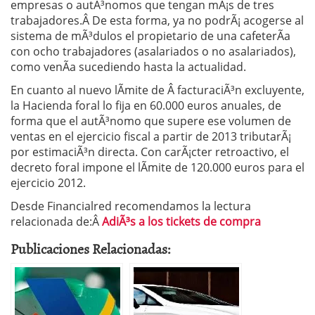
empresas o autÃ³nomos que tengan mÃ¡s de tres
trabajadores.Â De esta forma, ya no podrÃ¡ acogerse al
sistema de mÃ³dulos el propietario de una cafeterÃ­a
con ocho trabajadores (asalariados o no asalariados),
como venÃ­a sucediendo hasta la actualidad.
En cuanto al nuevo lÃ­mite de Â facturaciÃ³n excluyente,
la Hacienda foral lo fija en 60.000 euros anuales, de
forma que el autÃ³nomo que supere ese volumen de
ventas en el ejercicio fiscal a partir de 2013 tributarÃ¡
por estimaciÃ³n directa. Con carÃ¡cter retroactivo, el
decreto foral impone el lÃ­mite de 120.000 euros para el
ejercicio 2012.
Desde Financialred recomendamos la lectura
relacionada de:Â
AdiÃ³s a los tickets de compra
Publicaciones Relacionadas: