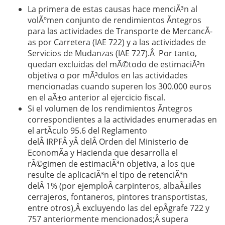
La primera de estas causas hace menciÃ³n al
volÃºmen conjunto de rendimientos Ã­ntegros
para las actividades de Transporte de MercancÃ­
as por Carretera (IAE 722) y a las actividades de
Servicios de Mudanzas (IAE 727).Â Por tanto,
quedan excluidas del mÃ©todo de estimaciÃ³n
objetiva o por mÃ³dulos en las actividades
mencionadas cuando superen los 300.000 euros
en el aÃ±o anterior al ejercicio fiscal.
Si el volumen de los rendimientos Ã­ntegros
correspondientes a la actividades enumeradas en
el artÃ­culo 95.6 del Reglamento
delÂ IRPFÂ yÂ delÂ Orden del Ministerio de
EconomÃ­a y Hacienda que desarrolla el
rÃ©gimen de estimaciÃ³n objetiva, a los que
resulte de aplicaciÃ³n el tipo de retenciÃ³n
delÂ 1% (por ejemploÂ carpinteros, albaÃ±iles
cerrajeros, fontaneros, pintores transportistas,
entre otros),Â excluyendo las del epÃ­grafe 722 y
757 anteriormente mencionados;Â supera