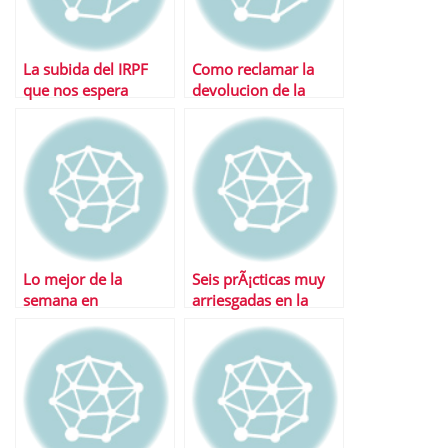
La subida del IRPF
Como reclamar la
que nos espera
devolucion de la
renta
Lo mejor de la
Seis prÃ¡cticas muy
semana en
arriesgadas en la
Financialred
declaraciÃ³n de la
renta