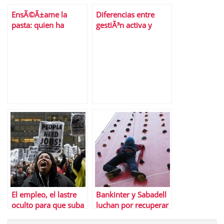
EnsÃ©Ã±ame la
Diferencias entre
pasta: quien ha
gestiÃ³n activa y
movido los hilos en
gestiÃ³n pasiva de las
el Ibex 35 durante
inversiones
enero
El empleo, el lastre
Bankinter y Sabadell
oculto para que suba
luchan por recuperar
la bolsa de EEUU
las posiciones