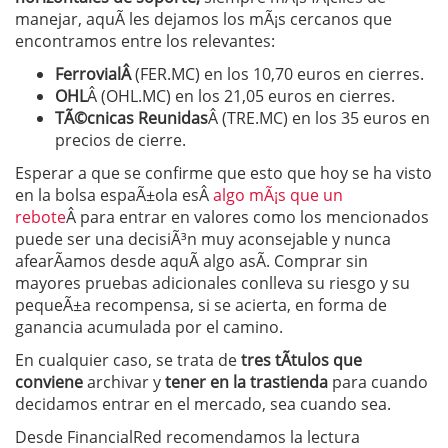
manejar, aquÃ­ les dejamos los mÃ¡s cercanos que
encontramos entre los relevantes:
FerrovialÂ
(FER.MC) en los 10,70 euros en cierres.
OHL
Â (OHL.MC) en los 21,05 euros en cierres.
TÃ©cnicas Reunidas
Â (TRE.MC) en los 35 euros en
precios de cierre.
Esperar a que se confirme que esto que hoy se ha visto
en la bolsa espaÃ±ola esÂ
algo mÃ¡s que un
rebote
Â para entrar en valores como los mencionados
puede ser una decisiÃ³n muy aconsejable y nunca
afearÃ­amos desde aquÃ­ algo asÃ­. Comprar sin
mayores pruebas adicionales conlleva su riesgo y su
pequeÃ±a recompensa, si se acierta, en forma de
ganancia acumulada por el camino.
En cualquier caso, se trata de
tres tÃ­tulos que
conviene
archivar y
tener en la trastienda
para cuando
decidamos entrar en el mercado, sea cuando sea.
Desde FinancialRed recomendamos la lectura