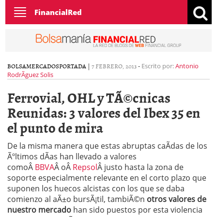
Toggle
FinancialRed
navigation
BOLSA
MERCADOS
PORTADA
|
7 FEBRERO, 2013
-
Escrito por:
Antonio
RodrÃ­guez Solis
Ferrovial, OHL y TÃ©cnicas
Reunidas: 3 valores del Ibex 35 en
el punto de mira
De la misma manera que estas abruptas caÃ­das de los
Ãºltimos dÃ­as han llevado a valores
comoÂ
BBVA
Â oÂ
Repsol
Â justo hasta la zona de
soporte especialmente relevante en el corto plazo que
suponen los huecos alcistas con los que se daba
comienzo al aÃ±o bursÃ¡til, tambiÃ©n
otros valores de
nuestro mercado
han sido puestos por esta violencia