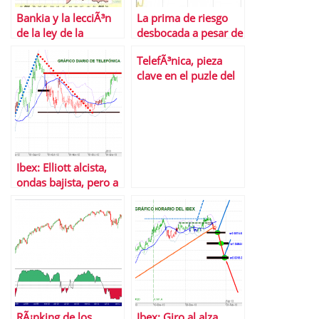
Bankia y la lecciÃ³n
La prima de riesgo
de la ley de la
desbocada a pesar de
gravedad en valores
la reforma financiera
TelefÃ³nica, pieza
bajistas
que el Ibex festeja
clave en el puzle del
Ibex 35
Ibex: Elliott alcista,
ondas bajista, pero a
medio, alcistas sÃ­ o
sÃ­
RÃ¡nking de los
Ibex: Giro al alza