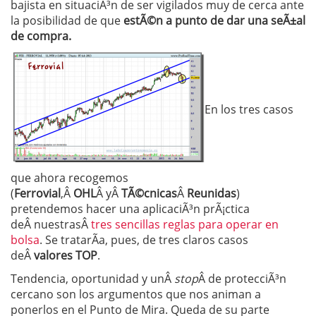
bajista en situaciÃ³n de ser vigilados muy de cerca ante
la posibilidad de que
estÃ©n a punto de dar una seÃ±al
de compra.
En los tres casos
que ahora recogemos
(
Ferrovial
,Â
OHL
Â yÂ
TÃ©cnicas
Â
Reunidas
)
pretendemos hacer una aplicaciÃ³n prÃ¡ctica
deÂ nuestrasÂ
tres sencillas reglas para operar en
bolsa
. Se tratarÃ­a, pues, de tres claros casos
deÂ
valores TOP
.
Tendencia, oportunidad y unÂ
stop
Â de protecciÃ³n
cercano son los argumentos que nos animan a
ponerlos en el Punto de Mira. Queda de su parte