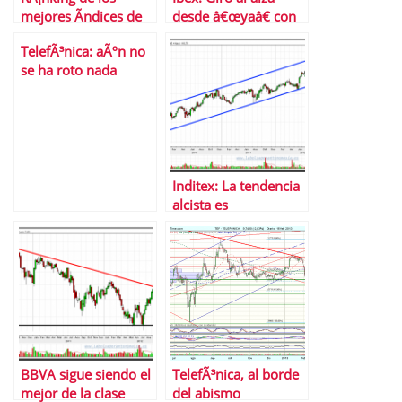
mejores Ã­ndices de
desde â€œyaâ€ con
bolsa en enero
un â€œa-b-câ€
TelefÃ³nica: aÃºn no
previo
se ha roto nada
Inditex: La tendencia
alcista es
incombustible
BBVA sigue siendo el
TelefÃ³nica, al borde
mejor de la clase
del abismo