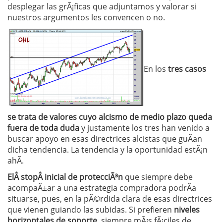
desplegar las grÃ¡ficas que adjuntamos y valorar si
nuestros argumentos les convencen o no.
En los
tres casos
se trata de valores cuyo alcismo de medio plazo queda
fuera de toda duda
y justamente los tres han venido a
buscar apoyo en esas directrices alcistas que guÃ­an
dicha tendencia. La tendencia y la oportunidad estÃ¡n
ahÃ­.
ElÂ stopÂ inicial de protecciÃ³n
que siempre debe
acompaÃ±ar a una estrategia compradora podrÃ­a
situarse, pues, en la pÃ©rdida clara de esas directrices
que vienen guiando las subidas. Si prefieren
niveles
horizontales de soporte,
siempre mÃ¡s fÃ¡ciles de