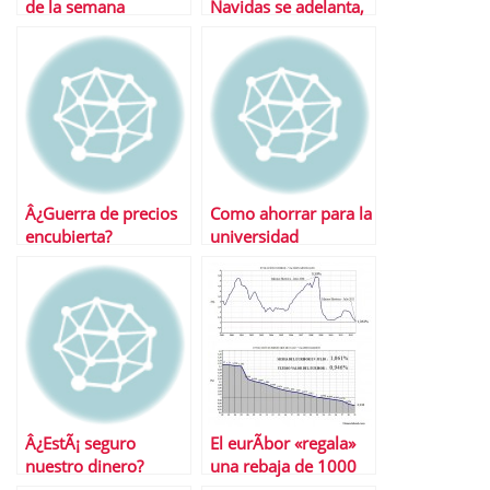
de la semana
Navidas se adelanta,
aunque todavÃ­a
queda lo mejor
Â¿Guerra de precios
Como ahorrar para la
encubierta?
universidad
Â¿EstÃ¡ seguro
El eurÃ­bor «regala»
nuestro dinero?
una rebaja de 1000
euros a las hipotecas