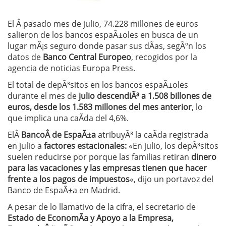
El Â pasado mes de julio, 74.228 millones de euros
salieron de los bancos espaÃ±oles en busca de un
lugar mÃ¡s seguro donde pasar sus dÃ­as, segÃºn los
datos de
Banco Central Europeo
, recogidos por la
agencia de noticias Europa Press.
El total de depÃ³sitos en los bancos espaÃ±oles
durante el mes de
julio descendiÃ³ a 1.508 billones de
euros, desde los 1.583 millones del mes anterior
, lo
que implica una caÃ­da del 4,6%.
ElÂ
BancoÂ de EspaÃ±a
atribuyÃ³ la caÃ­da registrada
en julio a
factores estacionales:
«En julio, los depÃ³sitos
suelen reducirse por porque las familias retiran
dinero
para las vacaciones y las empresas tienen que hacer
frente a los pagos de impuestos
«, dijo un portavoz del
Banco de EspaÃ±a en Madrid.
A pesar de lo llamativo de la cifra, el secretario de
Estado de EconomÃ­a y Apoyo a la Empresa,