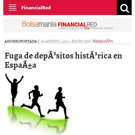
Toggle
FinancialRed
navigation
AHORRO
PORTADA
|
28 AGOSTO, 2012
-
Escrito por:
RedacciÃ³n
Fuga de depÃ³sitos histÃ³rica en
EspaÃ±a