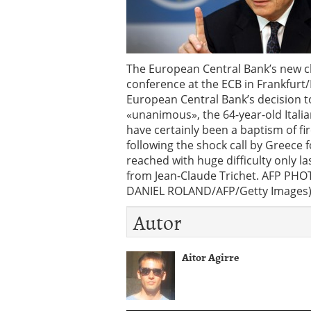
Operar
29/06/2026
Crear empresa online vs
29/05/2026
CÃ³mo afrontar una baj
26/05/2026
The European Central Bank’s new ch
conference at the ECB in Frankfur
European Central Bank’s decision to
«unanimous», the 64-year-old Italian
have certainly been a baptism of fir
following the shock call by Greece 
reached with huge difficulty only l
from Jean-Claude Trichet. AFP PHO
DANIEL ROLAND/AFP/Getty Images
Autor
Aitor Agirre