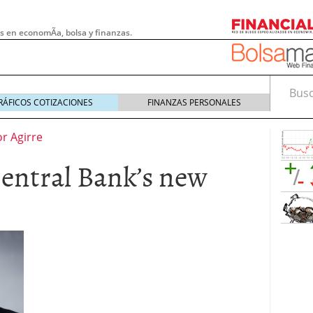
s en economÃ­a, bolsa y finanzas.
Busca
RÁFICOS COTIZACIONES
FINANZAS PERSONALES
or Agirre
entral Bank’s new
 pymes: la obligación que muchas empresas
s demasiado tarde
20/07/2026
e Deben Saber los Traders Mexicanos Antes de