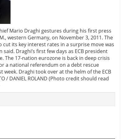
 proceso tradicional: ventajas reales para pymes
a mÃ©dica cuando trabajas por cuenta propia
ief Mario Draghi gestures during his first press
t/M., western Germany, on November 3, 2011. The
 cut its key interest rates in a surprise move was
 said. Draghi’s first few days as ECB president
e. The 17-nation eurozone is back in deep crisis
for a national referendum on a debt rescue
ast week. Draghi took over at the helm of the ECB
TO / DANIEL ROLAND (Photo credit should read
)