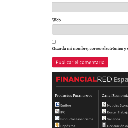
Web
Guarda mi nombre, correo electrónico y 
Esp
Productos Financieros
Canal Economí
Euribor
Noticias Econ
IPC
Buscar Trabaj
Productos Financieros
Vivienda
Depósitos
Declaración de