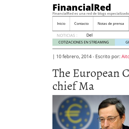
FinancialRed
FinancialRed es una red de blogs especializado
Inicio
Contacto
Notas de prensa
Del
NOTICIAS :
depósito
COTIZACIONES EN STREAMING
G
a la
diversificación:
|
10 febrero, 2014
-
Escrito por:
Ait
cómo
está
The European C
cambiando
la
chief Ma
gestión
del
ahorro
en
España
05/08/2026
Seguros de convenio en
descubren cuando ya e
ReseÃ±a de SIFX: Lo Qu