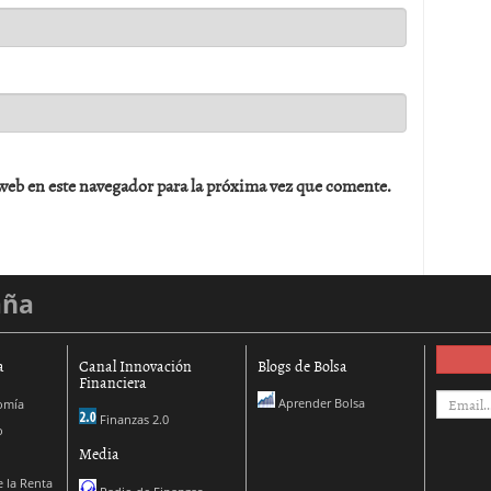
web en este navegador para la próxima vez que comente.
aña
a
Canal Innovación
Blogs de Bolsa
Financiera
Aprender Bolsa
omía
Finanzas 2.0
o
Media
 la Renta