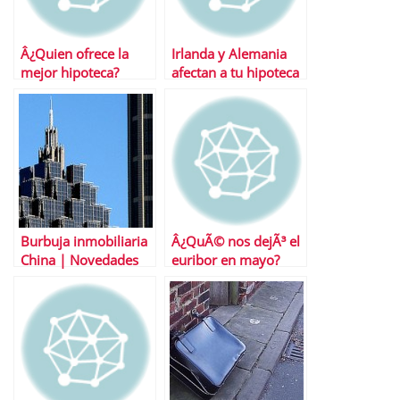
Â¿Quien ofrece la
Irlanda y Alemania
mejor hipoteca?
afectan a tu hipoteca
Desvelamos el
Â¿CÃ³mo?
misterio
Burbuja inmobiliaria
Â¿QuÃ© nos dejÃ³ el
China | Novedades
euribor en mayo?
en la regulaciÃ³n de
compra vivienda