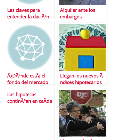
Las claves para
Alquiler ante los
entender la daciÃ³n
embargos
en pago
hipotecarios Â¿Una
soluciÃ³n viable?
Â¿DÃ³nde estÃ¡ el
Llegan los nuevos Ã­
fondo del mercado
ndices hipotecarios
mercado
Las hipotecas
inmobiliario?
continÃºan en caÃ­da
libre