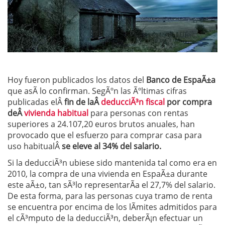
Hoy fueron publicados los datos del
Banco de EspaÃ±a
que asÃ­ lo confirman. SegÃºn las Ãºltimas cifras
publicadas elÂ
fin de laÂ
deducciÃ³n fiscal
por compra
deÂ
vivienda habitual
para personas con rentas
superiores a 24.107,20 euros brutos anuales, han
provocado que el esfuerzo para comprar casa para
uso habitualÂ
se eleve al 34% del salario.
Si la deducciÃ³n ubiese sido mantenida tal como era en
2010, la compra de una vivienda en EspaÃ±a durante
este aÃ±o, tan sÃ³lo representarÃ­a el 27,7% del salario.
De esta forma, para las personas cuya tramo de renta
se encuentra por encima de los lÃ­mites admitidos para
el cÃ³mputo de la deducciÃ³n, deberÃ¡n efectuar un