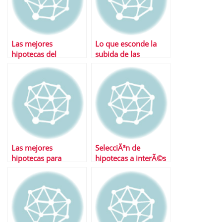
Las mejores
Lo que esconde la
hipotecas del
subida de las
momento
hipotecas
Las mejores
SelecciÃ³n de
hipotecas para
hipotecas a interÃ©s
jÃ³venes
fijo