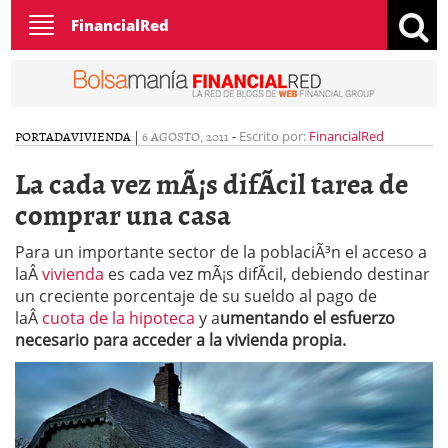
Toggle
FinancialRed
navigation
PORTADA
VIVIENDA
|
6 AGOSTO, 2011
-
Escrito por:
FinancialRed
La cada vez mÃ¡s difÃ­cil tarea de
comprar una casa
Para un importante sector de la poblaciÃ³n el acceso a
laÂ
vivienda
es cada vez mÃ¡s difÃ­cil, debiendo destinar
un creciente porcentaje de su sueldo al pago de
laÂ
cuota de la hipoteca
y a
umentando el esfuerzo
necesario para acceder a la vivienda propia.