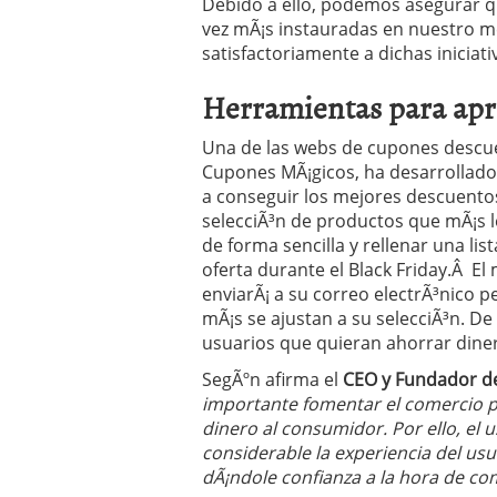
Debido a ello, podemos asegurar q
vez mÃ¡s instauradas en nuestro m
satisfactoriamente a dichas iniciati
Herramientas para apr
Una de las webs de cupones descue
Cupones MÃ¡gicos, ha desarrollad
a conseguir los mejores descuentos 
selecciÃ³n de productos que mÃ¡s le
de forma sencilla y rellenar una li
oferta durante el Black Friday.Â El
enviarÃ¡ a su correo electrÃ³nico p
mÃ¡s se ajustan a su selecciÃ³n. De 
usuarios que quieran ahorrar dine
SegÃºn afirma el
CEO y Fundador 
importante fomentar el comercio p
dinero al consumidor. Por ello, el u
considerable la experiencia del us
dÃ¡ndole confianza a la hora de co