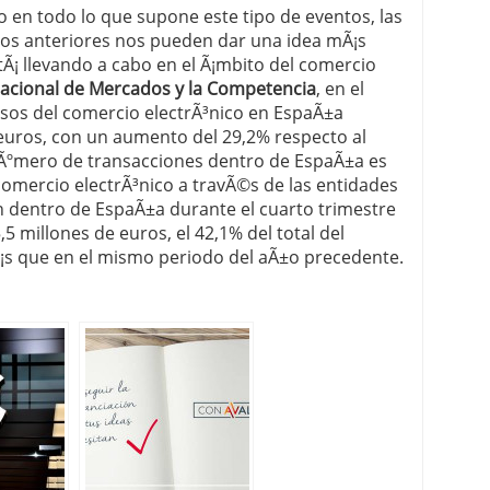
o en todo lo que supone este tipo de eventos, las
Ã±os anteriores nos pueden dar una idea mÃ¡s
stÃ¡ llevando a cabo en el Ã¡mbito del comercio
acional de Mercados y la Competencia
, en el
resos del comercio electrÃ³nico en EspaÃ±a
 euros, con un aumento del 29,2% respecto al
 nÃºmero de transacciones dentro de EspaÃ±a es
 comercio electrÃ³nico a travÃ©s de las entidades
n dentro de EspaÃ±a durante el cuarto trimestre
,5 millones de euros, el 42,1% del total del
s que en el mismo periodo del aÃ±o precedente.