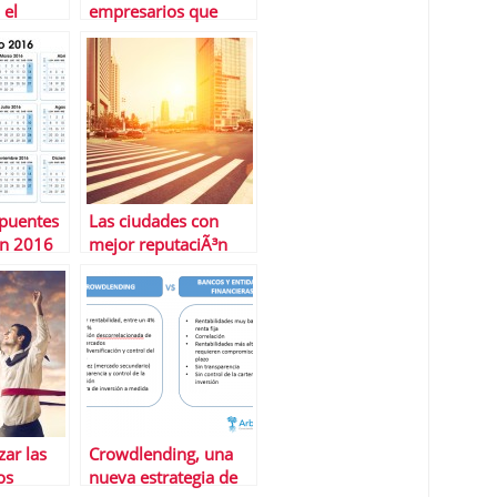
 el
empresarios que
uÃ©s de
empezaron con
os
trabajos humildes
 puentes
Las ciudades con
en 2016
mejor reputaciÃ³n
online
ar las
Crowdlending, una
os
nueva estrategia de