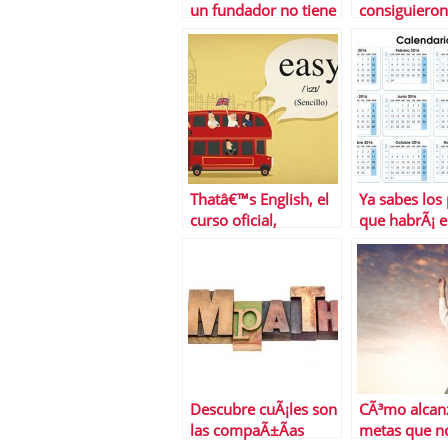
un fundador no tiene
consiguieron
que ser
Ã©xito desp
necesariamente un
ser rechazad
buen CEO
Thatâ€™s English, el
Ya sabes los
curso oficial,
que habrÃ¡ 
cÃ³modo y
econÃ³mico para
aprender inglÃ©s
Descubre cuÃ¡les son
CÃ³mo alcanz
las compaÃ±Ã­as
metas que n