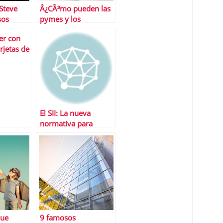
 Steve
Â¿CÃ³mo pueden las
sos
pymes y los
les no
autÃ³nomos lograr
er con
financiaciÃ³n?
rjetas de
ecibimos?
El SII: La nueva
normativa para
gestionar y deducir
IVA en tiempo real
que
9 famosos