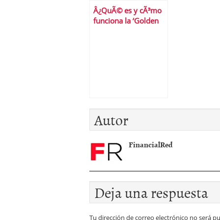
mÃ¡s empÃ¡ticasâ€¦
proponemos
Â¿QuÃ© es y cÃ³mo
y las menos
funciona la ‘Golden
Visa’?
Autor
FinancialRed
Deja una respuesta
Tu dirección de correo electrónico no será pu