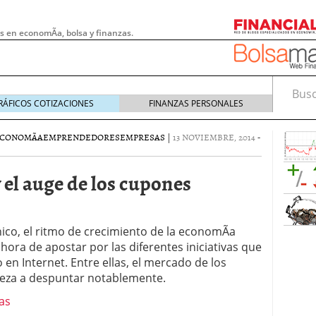
s en economÃ­a, bolsa y finanzas.
Busca
RÁFICOS COTIZACIONES
FINANZAS PERSONALES
CONOMÃ­A
EMPRENDEDORES
EMPRESAS
|
13 NOVIEMBRE, 2014
-
 el auge de los cupones
ico, el ritmo de crecimiento de la economÃ­a
la hora de apostar por las diferentes iniciativas que
 en Internet. Entre ellas, el mercado de los
eza a despuntar notablemente.
 pymes: la obligación que muchas empresas
s demasiado tarde
20/07/2026
e Deben Saber los Traders Mexicanos Antes de