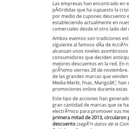
Las empresas han encontrado en el
Operar
29/06/2026
pÃ©rdidas que ha supuesto la crisis
Crear empresa online vs
29/05/2026
por medio de cupones descuento es
CÃ³mo afrontar una baj
estableciendo actualmente en nues
26/05/2026
comerciales desde el otro lado de
Ambos eventos son tradiciones est
siguiente al famoso dÃ­a de AcciÃ³n 
alcanzan unos niveles asombrosos y
consumidores que deciden anticipa
mejores descuentos en la red. En nue
prÃ³ximo viernes 28 de noviembre.
de las grandes marcas que venden 
Media-Markt, Fnac, Mangoâ€¦ han de
promociones online durante estas 
Este tipo de acciones han generad
gran cantidad de marcas que se han
electrÃ³nico para promover sus mej
primera mitad de 2013, circularon 
descuento
(segÃºn datos de la Com