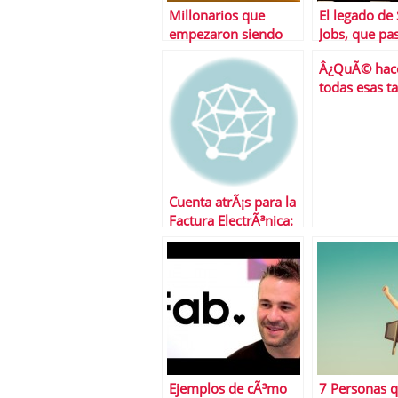
Millonarios que
El legado de
empezaron siendo
Jobs, que pa
pobres
seguir y cuÃ¡
Â¿QuÃ© hac
todas esas ta
visita que r
Cuenta atrÃ¡s para la
Factura ElectrÃ³nica:
Aunque queda
tiempo, nos tocarÃ¡
correr
Ejemplos de cÃ³mo
7 Personas 