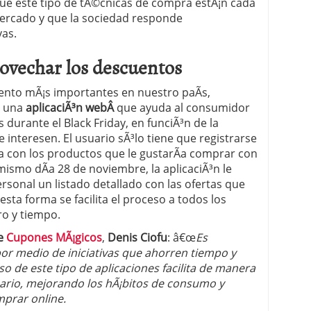
ue este tipo de tÃ©cnicas de compra estÃ¡n cada
ercado y que la sociedad responde
vas.
ovechar los descuentos
nto mÃ¡s importantes en nuestro paÃ­s,
o una
aplicaciÃ³n webÂ
que ayuda al consumidor
durante el Black Friday, en funciÃ³n de la
 interesen. El usuario sÃ³lo tiene que registrarse
sta con los productos que le gustarÃ­a comprar con
 mismo dÃ­a 28 de noviembre, la aplicaciÃ³n le
ersonal un listado detallado con las ofertas que
esta forma se facilita el proceso a todos los
ro y tiempo.
de
Cupones MÃ¡gicos
,
Denis Ciofu
: â€œ
Es
or medio de iniciativas que ahorren tiempo y
so de este tipo de aplicaciones facilita de manera
uario, mejorando los hÃ¡bitos de consumo y
mprar online.