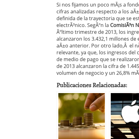
Si nos fijamos un poco mÃ¡s a fond
cifras analizadas respecto a los a
definida de la trayectoria que se e
electrÃ³nico. SegÃºn la
ComisiÃ³n N
Ãºltimo trimestre de 2013, los ing
alcanzaron los 3.432,1 millones de
aÃ±o anterior. Por otro lado,Â el
relevante, ya que, los ingresos del
de medio de pago que se realizaro
de 2013 alcanzaron la cifra de 1.445
volumen de negocio y un 26,8% mÃ¡
Publicaciones Relacionadas: