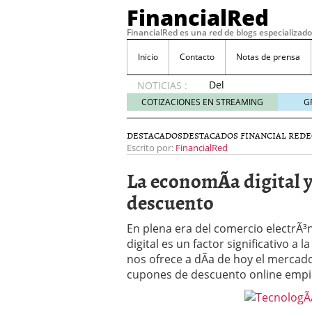
FinancialRed
FinancialRed es una red de blogs especializado
Inicio
Contacto
Notas de prensa
Del
NOTICIAS :
depósito
COTIZACIONES EN STREAMING
G
a la
diversificación:
DESTACADOS
DESTACADOS FINANCIAL RED
E
cómo
Escrito por:
FinancialRed
está
cambiando
La economÃ­a digital y
la
descuento
gestión
del
ahorro
En plena era del comercio electrÃ³n
en
digital es un factor significativo a 
España
nos ofrece a dÃ­a de hoy el mercado
05/08/2026
cupones de descuento online empi
Seguros de convenio en
descubren cuando ya e
ReseÃ±a de SIFX: Lo Qu