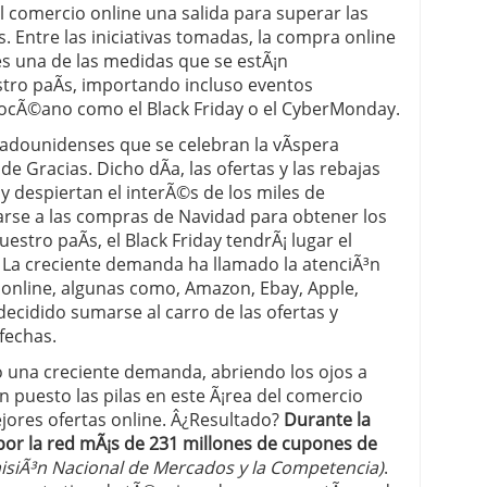
 comercio online una salida para superar las
. Entre las iniciativas tomadas, la compra online
 proceso tradicional: ventajas reales para pymes
 una de las medidas que se estÃ¡n
a mÃ©dica cuando trabajas por cuenta propia
tro paÃ­s, importando incluso eventos
l ocÃ©ano como el Black Friday o el CyberMonday.
adounidenses que se celebran la vÃ­spera
de Gracias. Dicho dÃ­a, las ofertas y las rebajas
 despiertan el interÃ©s de los miles de
rse a las compras de Navidad para obtener los
stro paÃ­s, el Black Friday tendrÃ¡ lugar el
 La creciente demanda ha llamado la atenciÃ³n
online, algunas como, Amazon, Ebay, Apple,
cidido sumarse al carro de las ofertas y
fechas.
o una creciente demanda, abriendo los ojos a
 puesto las pilas en este Ã¡rea del comercio
ores ofertas online. Â¿Resultado?
Durante la
por la red mÃ¡s de 231 millones de cupones de
isiÃ³n Nacional de Mercados y la Competencia)
.