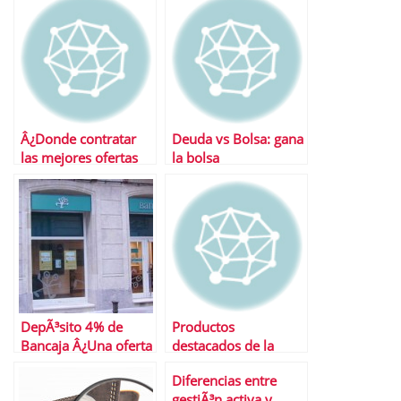
mejores ofertas
Â¿Donde contratar
Deuda vs Bolsa: gana
las mejores ofertas
la bolsa
en depÃ³sitos?
DepÃ³sito 4% de
Productos
Bancaja Â¿Una oferta
destacados de la
para no dejar
semana
Diferencias entre
escapar?
gestiÃ³n activa y