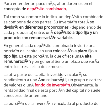
Para entender un poco mÃ¡s, ahondaremos en el
concepto de
depÃ³sito combinado
.
Tal como su nombre lo indica, un depÃ³sito combinado
se compone de dos partes. Su inversiÃ³n totalÂ
se
dividirÃ¡ en diferentes proporciones
, (dependiendo de
cada propuesta) entre, unÂ
depÃ³sito a tipo fijo y un
producto con remuneraciÃ³n variable.
En general, cada depÃ³sito combinado invierte una
porciÃ³n del capital en u
na colocaciÃ³n a plazo fijo a
tipo fijo.
Es esta porciÃ³n, la que ofrece unaÂ
alta
remuneraciÃ³n
y en general tiene un plazo que varÃ­a
entre los tres, seis o doce meses.
La otra parte del capital invertido vincularÃ¡ su
rendimiento a unÂ
Ã­ndice bursÃ¡til
, un grupo o cartera
de valores o unÂ
fondo de inversiÃ³n.
Obviamente, la
rentabilidad final de esta porciÃ³n del capital no suele
conocerse de antemano.
La porciÃ³n de la inversiÃ³n vinculada al producto de