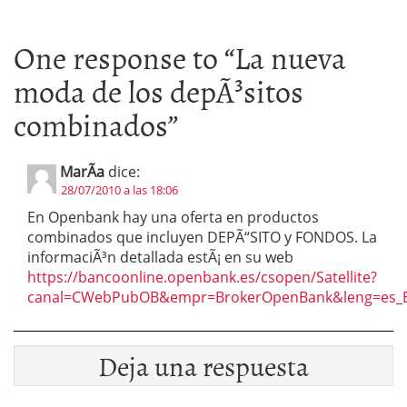
One response to “
La nueva
moda de los depÃ³sitos
combinados
”
MarÃ­a
dice:
28/07/2010 a las 18:06
En Openbank hay una oferta en productos
combinados que incluyen DEPÃ“SITO y FONDOS. La
informaciÃ³n detallada estÃ¡ en su web
https://bancoonline.openbank.es/csopen/Satellite?
canal=CWebPubOB&empr=BrokerOpenBank&leng=es_
Deja una respuesta