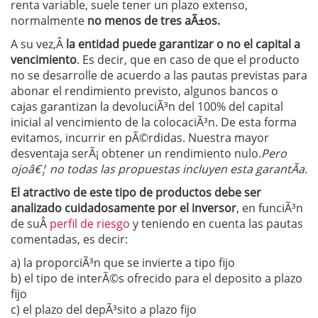
renta variable, suele tener un plazo extenso,
normalmente
no menos de tres aÃ±os.
A su vez,Â
la entidad puede garantizar o no el capital a
vencimiento
. Es decir, que en caso de que el producto
no se desarrolle de acuerdo a las pautas previstas para
abonar el rendimiento previsto, algunos bancos o
cajas garantizan la devoluciÃ³n del 100% del capital
inicial al vencimiento de la colocaciÃ³n. De esta forma
evitamos, incurrir en pÃ©rdidas. Nuestra mayor
desventaja serÃ¡ obtener un rendimiento nulo.
Pero
ojoâ€¦ no todas las propuestas incluyen esta garantÃ­a.
El atractivo de este tipo de productos debe ser
analizado cuidadosamente por el inversor
, en funciÃ³n
de suÂ
perfil de riesgo
y teniendo en cuenta las pautas
comentadas, es decir:
a) la proporciÃ³n que se invierte a tipo fijo
b) el tipo de interÃ©s ofrecido para el deposito a plazo
fijo
c) el plazo del depÃ³sito a plazo fijo