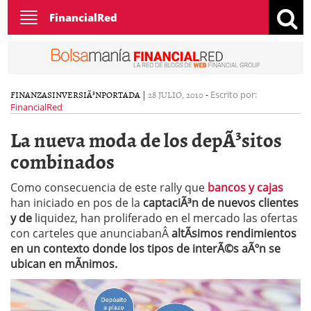
Toggle
FinancialRed
navigation
FINANZAS
INVERSIÃ³N
PORTADA
|
28 JULIO, 2010
-
Escrito por:
FinancialRed
La nueva moda de los depÃ³sitos
combinados
Como consecuencia de este rally que
bancos y cajas
han iniciado en pos de la
c
aptaciÃ³n de nuevos clientes
y de
liquidez, han proliferado en el mercado las ofertas
con carteles que anunciabanÂ
altÃ­simos rendimientos
en un contexto donde los tipos de interÃ©s aÃºn se
ubican en mÃ­nimos.