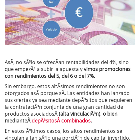
AsÃ­, no sÃ³lo se ofrecÃ­an rentabilidades del 4%, sino
que empezÃ³ a subir la apuesta y
vimos promociones
con rendimientos del 5, del 6 o del 7%.
Sin embargo, estos altÃ­simos rendimientos no son
otorgados asÃ­ porque sÃ­. Las entidades han lanzado
sus ofertas ya sea mediante depÃ³sitos que requieren
la contrataciÃ³n conjunta de una gran cantidad de
productos asociadosÂ
(alta vinculaciÃ³n), o bien
medianteÂ
depÃ³sitosÂ combinados
.
En estos Ãºltimos casos, los altos rendimientos se
vinculan a tan sÃ³lo una porciÃ³n de capital invertido.