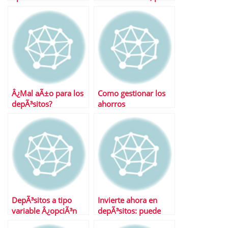
ahora mismo
con riesgo
Â¿Mal aÃ±o para los
Como gestionar los
depÃ³sitos?
ahorros
DepÃ³sitos a tipo
Invierte ahora en
variable Â¿opciÃ³n
depÃ³sitos: puede
para todos?
que no lleguen