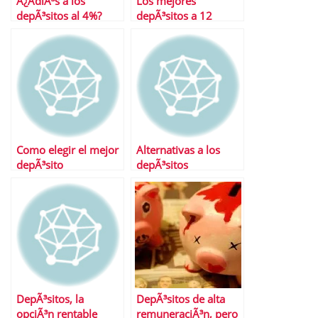
Â¿AdiÃ³s a los
Los mejores
depÃ³sitos al 4%?
depÃ³sitos a 12
meses
Como elegir el mejor
Alternativas a los
depÃ³sito
depÃ³sitos
tradicionales
DepÃ³sitos, la
DepÃ³sitos de alta
opciÃ³n rentable
remuneraciÃ³n, pero