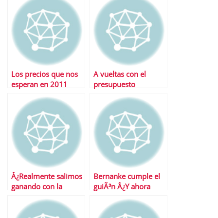
Los precios que nos
A vueltas con el
esperan en 2011
presupuesto
estadounidense
Â¿Realmente salimos
Bernanke cumple el
ganando con la
guiÃ³n Â¿Y ahora
guerra del pasivo?
quÃ©?