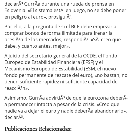
declarÃ³ GurrÃ­a durante una rueda de prensa en
Eslovenia. «El sistema estÃ¡ en juego, no se debe poner
en peligro al euro», prosiguiÃ³.
Por ello, a la pregunta de si el BCE debe empezar a
comprar bonos de forma ilimitada para frenar la
presiÃ³n de los mercados, respondiÃ³: «SÃ­, creo que
debe, y cuanto antes, mejor».
A juicio del secretario general de la OCDE, el Fondo
Europeo de Estabilidad Financiera (EFSF) y el
Mecanismo Europeo de Estabilidad (ESM, el nuevo
fondo permanente de rescate del euro), «no bastan, no
tienen suficiente rapidez ni suficiente capacidad de
reacciÃ³n».
Asimismo, GurrÃ­a advirtiÃ³ de que la eurozona deberÃ­
a permanecer intacta a pesar de la crisis. «Creo que
nadie va a dejar el euro y nadie deberÃ­a abandonarlo»,
declarÃ³.
Publicaciones Relacionadas: