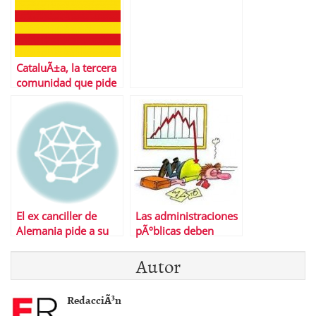
CataluÃ±a, la tercera
comunidad que pide
el rescate
El ex canciller de
Las administraciones
Alemania pide a su
pÃºblicas deben
paÃ­s que muestre
5.510 millones a los
Autor
mÃ¡s solidaridad con
autÃ³nomos
Grecia
RedacciÃ³n