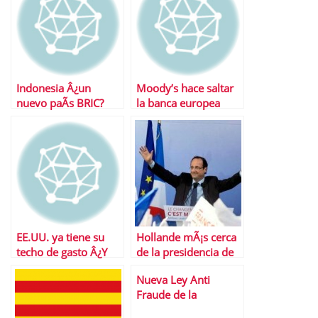
Indonesia Â¿un
Moody’s hace saltar
nuevo paÃ­s BRIC?
la banca europea
EE.UU. ya tiene su
Hollande mÃ¡s cerca
techo de gasto Â¿Y
de la presidencia de
ahora quÃ©?
Francia
Nueva Ley Anti
Fraude de la
Seguridad Social