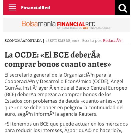
Toggle
FinancialRed
navigation
ECONOMÃ­A
PORTADA
|
3 SEPTIEMBRE, 2012
-
Escrito por:
RedacciÃ³n
La OCDE: «El BCE deberÃ­a
comprar bonos cuanto antes»
El secretario general de la OrganizaciÃ³n para la
CooperaciÃ³n y Desarrollo EconÃ³mico (OCDE), Ãngel
GurrÃ­a, instiÃ³ ayer Â en que el Banco Central Europeo
(BCE) deberÃ­a empezar a comprar bonos de los
Estados con problemas de deuda «cuanto antes», ya
que «no se debe poner en peligro» la continuidad del
euro, segÃºn informÃ³ la agencia Reuters.
«Si tenemos un BCE que puede actuar en los mercados
para reducir los intereses, Â¿por quÃ© no hacerlo?»,