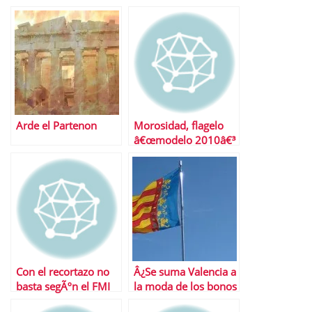
Arde el Partenon
Morosidad, flagelo
â€œmodelo 2010â€³
para la banca
Con el recortazo no
Â¿Se suma Valencia a
basta segÃºn el FMI
la moda de los bonos
autonÃ³micos?