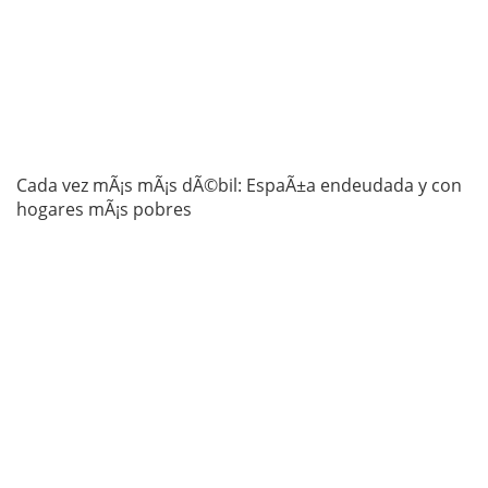
Cada vez mÃ¡s mÃ¡s dÃ©bil: EspaÃ±a endeudada y con
hogares mÃ¡s pobres