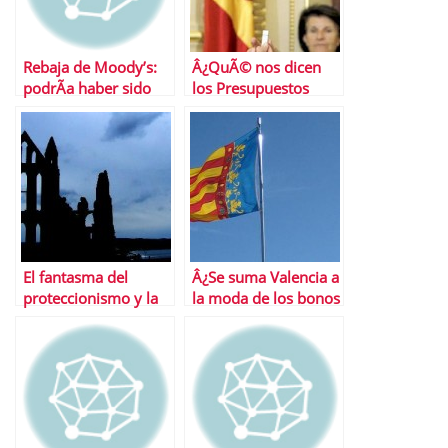
Rebaja de Moody’s:
Â¿QuÃ© nos dicen
podrÃ­a haber sido
los Presupuestos
peor
Generales del Estado?
Sicav, impuestos y
otras historias para
no dormir
El fantasma del
Â¿Se suma Valencia a
proteccionismo y la
la moda de los bonos
guerra de divisas
autonÃ³micos?