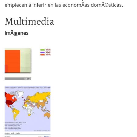
empiecen a inferir en las economÃ­as domÃ©sticas.
Multimedia
ImÃ¡genes