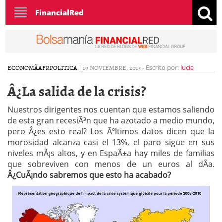
Toggle
FinancialRed
navigation
ECONOMÃ­A
FR
POLITICA
|
19 NOVIEMBRE, 2013
-
Escrito por:
lucia
Â¿La salida de la crisis?
Nuestros dirigentes nos cuentan que estamos saliendo
de esta gran recesiÃ³n que ha azotado a medio mundo,
pero Â¿es esto real? Los Ãºltimos datos dicen que la
morosidad alcanza casi el 13%, el paro sigue en sus
niveles mÃ¡s altos, y en EspaÃ±a hay miles de familias
que sobreviven con menos de un euros al dÃ­a.
Â¿CuÃ¡ndo sabremos que esto ha acabado?