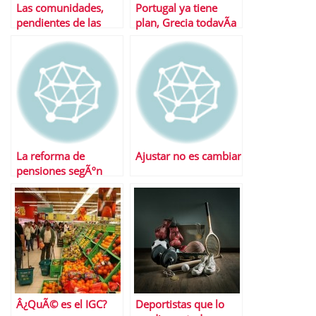
Las comunidades,
Portugal ya tiene
pendientes de las
plan, Grecia todavÃ­a
cajas y su efecto
deberÃ¡ esperar
fiscal
La reforma de
Ajustar no es cambiar
pensiones segÃºn
cada partido polÃ­tico
Â¿QuÃ© es el IGC?
Deportistas que lo