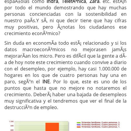
espaÃ±olas como
Indra
,
TelefÃ³nica
,
Zara
. etc. estÃ¡n
por todo el mundo demostrando que hay muchas
personas concienciadas con la sostenibilidad en
nuestro paÃ­s.Y sÃ­, ni que decir tiene que hay cifras
muy positivas, pero Â¿notas los ciudadanos ese
crecimiento econÃ³mico?
Sin duda en economÃ­a todo estÃ¡ relacionado y si los
datos macroeconÃ³micos no mejorasen jamÃ¡s
mejorarÃ­an los micro. Pero es difÃ­cil que la gente a dÃ­
a de hoy note este crecimiento cuando convive a diario
con el desempleo, por ejemplo, hay casi 1.000.000 de
hogares en los que de cuatro personas hay una en
paro, segÃºn el
INE
. Por lo que, este es uno de los
puntos que hasta que no mejore no notaremos el
crecimiento. DeberÃ¡ haber una bajada de desempleos
muy significativa y el tendremos que ver el final de la
destrucciÃ³n de empleo.