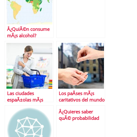
Â¿QuiÃ©n consume
mÃ¡s alcohol?
Las ciudades
Los paÃ­ses mÃ¡s
espaÃ±olas mÃ¡s
caritativos del mundo
caras para vivir
Â¿Quieres saber
quÃ© probabilidad
tiene tu aviÃ³n de
estrellarse?