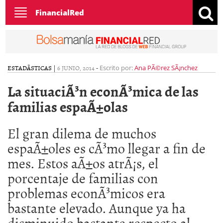
Toggle
FinancialRed
navigation
ESTADÃ­STICAS
|
6 JUNIO, 2014
-
Escrito por:
Ana PÃ©rez SÃ¡nchez
La situaciÃ³n econÃ³mica de las
familias espaÃ±olas
El gran dilema de muchos
espaÃ±oles es cÃ³mo llegar a fin de
mes. Estos aÃ±os atrÃ¡s, el
porcentaje de familias con
problemas econÃ³micos era
bastante elevado. Aunque ya ha
disminuido bastante respecto al