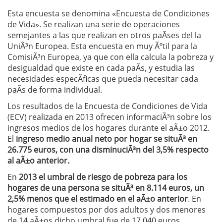
Esta encuesta se denomina «Encuesta de Condiciones
de Vida». Se realizan una serie de operaciones
semejantes a las que realizan en otros paÃ­ses del la
UniÃ³n Europea. Esta encuesta en muy Ãºtil para la
ComisiÃ³n Europea, ya que con ella calcula la pobreza y
desigualdad que existe en cada paÃ­s, y estudia las
necesidades especÃ­ficas que pueda necesitar cada
paÃ­s de forma individual.
Los resultados de la Encuesta de Condiciones de Vida
(ECV) realizada en 2013 ofrecen informaciÃ³n sobre los
ingresos medios de los hogares durante el aÃ±o 2012.
El
ingreso medio anual neto por hogar se situÃ³ en
26.775 euros, con una disminuciÃ³n del 3,5% respecto
al aÃ±o anterior.
En
2013 el umbral de riesgo de pobreza para los
hogares de una persona se situÃ³ en 8.114 euros, un
2,5% menos que el estimado en el aÃ±o anterior
. En
hogares compuestos por dos adultos y dos menores
de 14 aÃ±os dicho umbral fue de 17.040 euros.