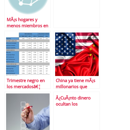
MÃ¡s hogares y
menos miembros en
la familia, el futuro
de EspaÃ±a
Trimestre negro en
China ya tiene mÃ¡s
los mercadosâ€¦
millonarios que
Â¿se ha salvado
Estados Unidos
Â¿CuÃ¡nto dinero
alguna inversiÃ³n de
ocultan los
las pÃ©rdidas? Y tÃº,
espaÃ±oles en paraÃ­
Â¿cuÃ¡nto has
sos fiscales?
perdido?