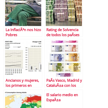
La InflaciÃ³n nos hizo
Rating de Solvencia
Pobres
de todos los paÃ­ses
Ancianos y mujeres,
PaÃ­s Vasco, Madrid y
los primeros en
CataluÃ±a con los
conseguir un empleo,
salarios mÃ¡s altos de
El salario medio en
segÃºn la OCDE
EspaÃ±a
EspaÃ±a