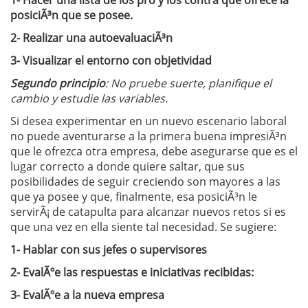
1-
Hacer una lista de los pro y los contra que ofrece la
posiciÃ³n que se posee.
2-
Realizar una autoevaluaciÃ³n
3-
Visualizar el entorno con objetividad
Segundo principio
: No pruebe suerte, planifique el
cambio y estudie las variables.
Si desea experimentar en un nuevo escenario laboral
no puede aventurarse a la primera buena impresiÃ³n
que le ofrezca otra empresa, debe asegurarse que es el
lugar correcto a donde quiere saltar, que sus
posibilidades de seguir creciendo son mayores a las
que ya posee y que, finalmente, esa posiciÃ³n le
servirÃ¡ de catapulta para alcanzar nuevos retos si es
que una vez en ella siente tal necesidad. Se sugiere:
1-
Hablar con sus jefes o supervisores
2-
EvalÃºe las respuestas e iniciativas recibidas:
3-
EvalÃºe a la nueva empresa