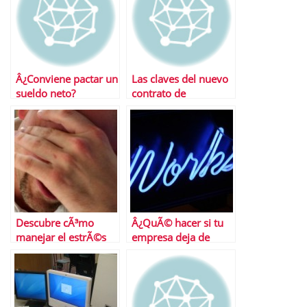
Â¿Conviene pactar un
Las claves del nuevo
sueldo neto?
contrato de
formaciÃ³n
Descubre cÃ³mo
Â¿QuÃ© hacer si tu
manejar el estrÃ©s
empresa deja de
laboral
pagarte la nÃ³mina?