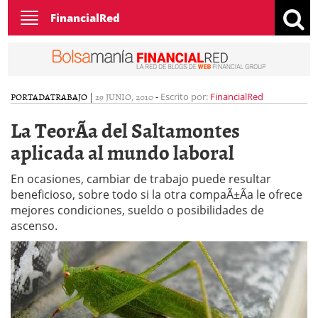
Toggle
FinancialRed
navigation
PORTADA
TRABAJO
|
29 JUNIO, 2010
-
Escrito por:
FinancialRed
La TeorÃ­a del Saltamontes
aplicada al mundo laboral
En ocasiones, cambiar de trabajo puede resultar
beneficioso, sobre todo si la otra compaÃ±Ã­a le ofrece
mejores condiciones, sueldo o posibilidades de
ascenso.