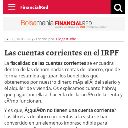
Toggle
FinancialRed
navigation
FR
|
2 JUNIO, 2023
-
Escrito por:
Blogestudio
Las cuentas corrientes en el IRPF
La
fiscalidad de las cuentas corrientes
se encuadra
dentro de las denominadas rentas del ahorro, que de
forma resumida agrupan los beneficios que
obtenemos por nuestro dinero mÃ¡s allÃ¡ del salario y
el alquiler de vivienda. Os explicamos cuanto habrÃ¡
que pagar por ella al hacer la declaraciÃ³n de la renta y
cÃ³mo funcionan.
Y es que,
Â¿quiÃ©n no tienen una cuenta corriente
?
Las libretas de ahorro y cuentas a la vista se han
convertido en un elemento imprescindible para