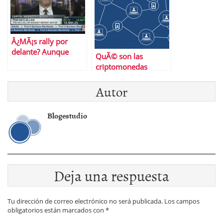
Â¿MÃ¡s rally por
delante? Aunque
QuÃ© son las
parezca mentira eso
criptomonedas
pareceâ€¦
basura (y por quÃ©
Autor
hay que saberlo)
Blogestudio
Deja una respuesta
Tu dirección de correo electrónico no será publicada.
Los campos
obligatorios están marcados con
*