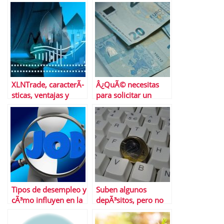
para todos los
inversores?
XLNTrade, caracterÃ­
Â¿QuÃ© necesitas
sticas, ventajas y
para solicitar un
desventajas del
prÃ©stamo personal?
brÃ³ker
Tipos de desempleo y
Suben algunos
cÃ³mo influyen en la
depÃ³sitos, pero no
tasa de paro
todos ni todos los
plazos