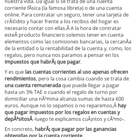
nuestra vida. Da igual si se trata de una cuenta
corriente fÃ­sica (la famosa libreta) o de una cuenta
online. Para contratar un seguro, tener una tarjeta de
crÃ©dito y hacer frente a los recibos del hogar es
necesario contar con ellas.Â A la hora de contratar
esteÂ producto financiero solemos tener en cuenta
elementos como las comisiones bancarias, la cercanÃ­a
de la entidad o la rentabilidad de la cuenta y, como, los
regalos, pero nunca nos paramos a pensar en los
impuestos que habrÃ¡ que pagar
.
Y es que
las cuentas corrientes al uso apenas ofrecen
rendimientos
, pero la cosa cambia cuando se trata de
una cuenta remunerada
que puede llegar a pagar
hasta un 3% TAE o cuando el regalo de turno por
domiciliar una nÃ³mina alcanza sumas de hasta 600
euros. Aunque no lo sepamos o no reparemos,Â
hay
que pagar impuestos por los regalos en cuentas y
depÃ³sitosÂ
-luego te explicamos cuÃ¡ntos y cÃ³mo-.
En concreto,
habrÃ¡ que pagar por las ganancias
obtenidas por la cuenta corriente,