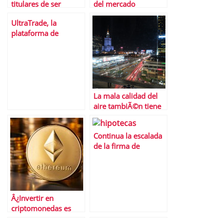
titulares de ser
del mercado
declarada bono
inmobiliario de la
UltraTrade, la
basura
mano de Borja Mateo
plataforma de
negociaciÃ³n
avanzada
La mala calidad del
aire tambiÃ©n tiene
un coste econÃ³mico
Continua la escalada
de la firma de
hipotecas: un 36,8%
mÃ¡s en julio
Â¿Invertir en
criptomonedas es