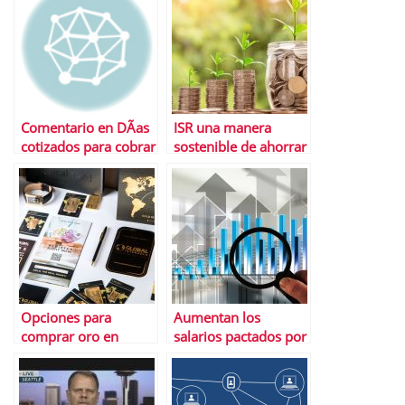
Comentario en DÃ­as
ISR una manera
cotizados para cobrar
sostenible de ahorrar
el paro por Abdou
samb
Opciones para
Aumentan los
comprar oro en
salarios pactados por
EspaÃ±a 2022
convenio durante el
2021