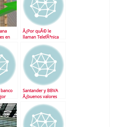
gana
Â¿Por quÃ© le
es en
llaman TelefÃ³nica
cuando en realidad
se denomina
Movistar?
l banco
Santander y BBVA
jor
Â¿buenos valores
para invertir?