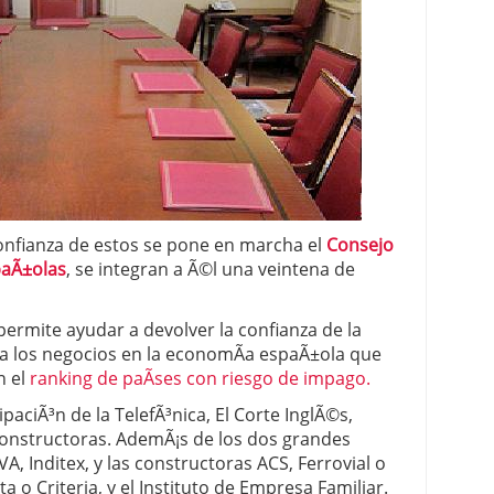
 proceso tradicional: ventajas reales para pymes
a mÃ©dica cuando trabajas por cuenta propia
confianza de estos se pone en marcha el
Consejo
paÃ±olas
, se integran a Ã©l una veintena de
ermite ayudar a devolver la confianza de la
a los negocios en la economÃ­a espaÃ±ola que
n el
ranking de paÃ­ses con riesgo de impago.
paciÃ³n de la TelefÃ³nica, El Corte InglÃ©s,
 constructoras. AdemÃ¡s de los dos grandes
, Inditex, y las constructoras ACS, Ferrovial o
 o Criteria, y el Instituto de Empresa Familiar.