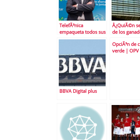
TelefÃ³nica
Â¿QuiÃ©n se
empaqueta todos sus
de los ganad
productos en una
los perdedor
OpciÃ³n de 
factura Ãºnica a
OPA de Ende
verde | OPV 
travÃ©s de Movistar
«Renovables»
FusiÃ³n
hasta el 29-
BBVA Digital plus