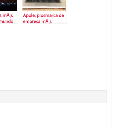
s mÃ¡s
Apple: plusmarca de
l mundo
empresa mÃ¡s
valiosa de la historia