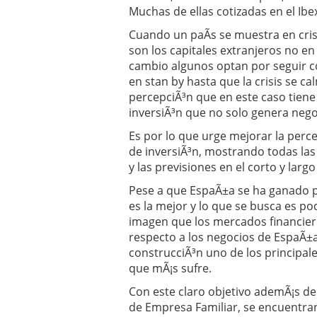
Muchas de ellas cotizadas en el Ibe
Cuando un paÃ­s se muestra en cri
son los capitales extranjeros no en
cambio algunos optan por seguir co
en stan by hasta que la crisis se c
percepciÃ³n que en este caso tiene
inversiÃ³n que no solo genera nego
Es por lo que urge mejorar la perc
de inversiÃ³n, mostrando todas las i
y las previsiones en el corto y largo
Pese a que EspaÃ±a se ha ganado pr
es la mejor y lo que se busca es po
imagen que los mercados financiero
respecto a los negocios de EspaÃ±a
construcciÃ³n uno de los principale
que mÃ¡s sufre.
Con este claro objetivo ademÃ¡s de
de Empresa Familiar, se encuentra