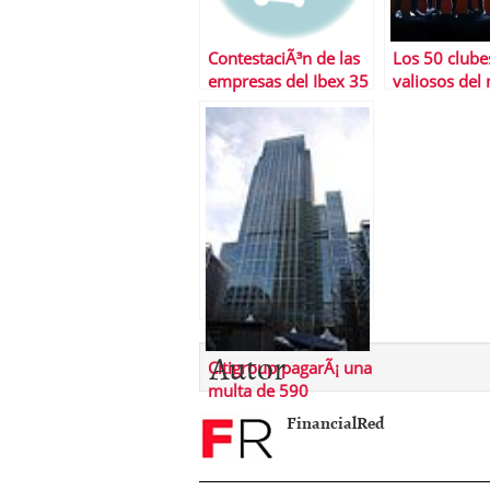
ContestaciÃ³n de las
Los 50 clube
empresas del Ibex 35
valiosos de
a De Guindos
Autor
Citigroup pagarÃ¡ una
multa de 590
millones para cerrar
FinancialRed
una denuncia por las
hipotecas basura