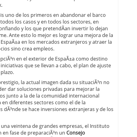
x.
sis uno de los primeros en abandonar el barco
 todos los casos y en todos los sectores, en
nfiando y los que pretendÃ­an invertir lo dejan
alme. Ante esto lo mejor es lograr una mejora de la
 EspaÃ±a en los mercados extranjeros y atraer la
cios sino crea empleos.
epciÃ³n en el exterior de EspaÃ±a como destino
niciativas que se llevan a cabo, el plan de ajuste
 plazo.
estigio, la actual imagen dada su situaciÃ³n no
der dar soluciones privadas para mejorar la
s junto a la de la comunidad internacional
 en diferentes sectores como el de la
s dÃ³nde se hace inversiones extranjeras y de los
 una veintena de grandes empresas, el Instituto
n en fase de preparaciÃ³n un
Consejo