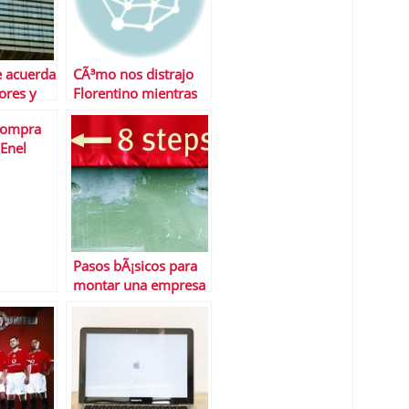
 acuerda
CÃ³mo nos distrajo
ores y
Florentino mientras
es de la
planeaba asaltar una
compra
sa?
empresa alemana
Enel
 (EGP)
10-10
Pasos bÃ¡sicos para
montar una empresa