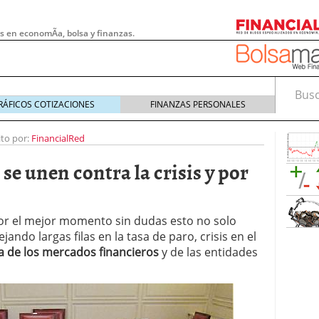
s en economÃ­a, bolsa y finanzas.
Busca
RÁFICOS COTIZACIONES
FINANZAS PERSONALES
ito por:
FinancialRed
e unen contra la crisis y por
or el mejor momento sin dudas esto no solo
jando largas filas en la tasa de paro, crisis en el
a de los mercados financieros
y de las entidades
 pymes: la obligación que muchas empresas
s demasiado tarde
20/07/2026
e Deben Saber los Traders Mexicanos Antes de