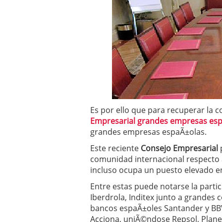
Operar
29/06/2026
Crear empresa online vs
29/05/2026
CÃ³mo afrontar una baj
26/05/2026
Es por ello que para recuperar la 
Empresarial grandes empresas es
grandes empresas espaÃ±olas.
Este reciente
Consejo Empresarial
p
comunidad internacional respecto 
incluso ocupa un puesto elevado e
Entre estas puede notarse la partici
Iberdrola, Inditex junto a grandes
bancos espaÃ±oles Santander y BBVA
Acciona, uniÃ©ndose Repsol, Planeta