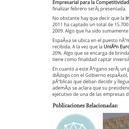
Empresarial para la Competitividad
finalizar febrero serÃ¡ presentada.
No obstante hay que decir que la
in
2011 ha captado un total de 15.700
2009. Algo que ha sido sumamente p
EspaÃ±a se ubica en el puesto nÃº
recibida. A la vez que la
UniÃ³n Eu
20%. Algo que se encarga de brind
tiene como finalidad captar invers
En cuanto a este Ã³rgano serÃ¡ u
diÃ¡logo con el Gobierno espaÃ±ol, 
pÃºblicas que deban decidir y lleg
ademÃ¡s se aclara que su presidenci
ejecutivo de una de las empresas d
Publicaciones Relacionadas: