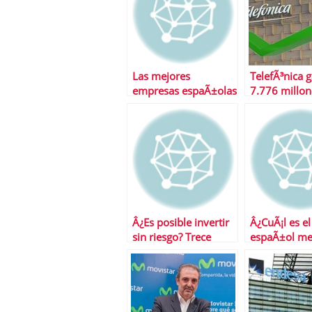
Las mejores
TelefÃ³nica 
empresas espaÃ±olas
7.776 millon
segÃºn Fortune
2009
Â¿Es posible invertir
Â¿CuÃ¡l es e
sin riesgo? Trece
espaÃ±ol me
valores para apostar
capitalizado?
sobre seguro