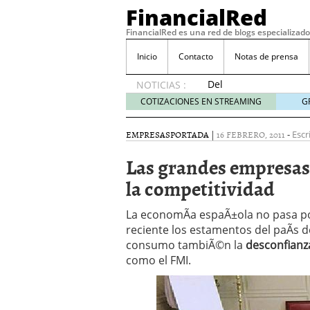
FinancialRed
FinancialRed es una red de blogs especializado
Inicio
Contacto
Notas de prensa
Del
NOTICIAS :
depósito
COTIZACIONES EN STREAMING
G
a la
diversificación:
EMPRESAS
PORTADA
|
16 FEBRERO, 2011
-
Escr
cómo
está
Las grandes empresas s
cambiando
la competitividad
la
gestión
del
La economÃ­a espaÃ±ola no pasa p
ahorro
reciente los estamentos del paÃ­s de
en
consumo tambiÃ©n la
desconfianz
España
como el FMI.
05/08/2026
Seguros de convenio en
descubren cuando ya e
ReseÃ±a de SIFX: Lo Qu