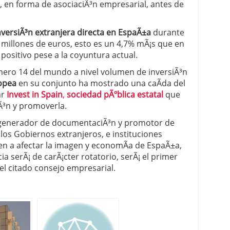
, en forma de asociaciÃ³n empresarial, antes de
versiÃ³n extranjera directa en EspaÃ±a
durante
 millones de euros, esto es un 4,7% mÃ¡s que en
ositivo pese a la coyuntura actual.
mero 14 del mundo a nivel volumen de inversiÃ³n
ropea
en su conjunto ha mostrado una caÃ­da del
ar
Invest in Spain
,
sociedad pÃºblica estatal
que
iÃ³n y promoverla.
n generador de documentaciÃ³n y promotor de
los Gobiernos extranjeros, e instituciones
uen a afectar la imagen y economÃ­a de EspaÃ±a,
a serÃ¡ de carÃ¡cter rotatorio, serÃ¡ el primer
el citado consejo empresarial.