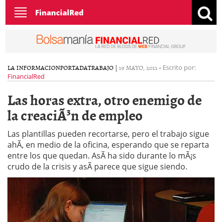
Toggle
FinancialRed
navigation
LA INFORMACION
PORTADA
TRABAJO
|
19 MAYO, 2011
-
Escrito por:
FinancialRed
Las horas extra, otro enemigo de
la creaciÃ³n de empleo
Las plantillas pueden recortarse, pero el trabajo sigue
ahÃ­, en medio de la oficina, esperando que se reparta
entre los que quedan. AsÃ­ ha sido durante lo mÃ¡s
crudo de la crisis y asÃ­ parece que sigue siendo.