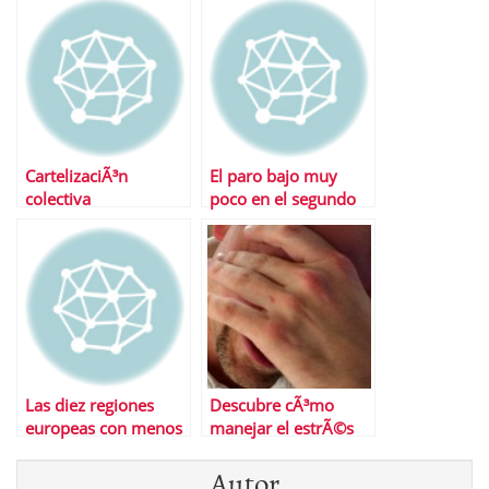
CartelizaciÃ³n
El paro bajo muy
colectiva
poco en el segundo
trimestre del aÃ±o
Las diez regiones
Descubre cÃ³mo
europeas con menos
manejar el estrÃ©s
paro
laboral
Autor