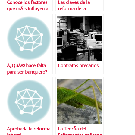
Conoce los factores
Las claves de la
que mÃ¡s influyen al
reforma de la
calcular la jubilaciÃ³n
negociaciÃ³n
colectiva aprobada
por el Congreso
Â¿QuÃ© hace falta
Contratos precarios
para ser banquero?
Aprobada la reforma
La TeorÃ­a del