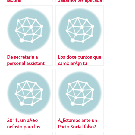
laboral
Saltamontes aplicada
al mundo laboral
De secretaria a
Los doce puntos que
personal assistant
cambiarÃ¡n tu
pensiÃ³n tras la
reforma
2011, un aÃ±o
Â¿Estamos ante un
nefasto para los
Pacto Social falso?
autÃ³nomos