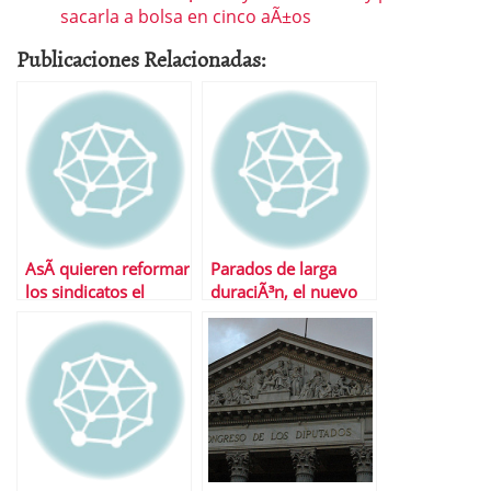
sacarla a bolsa en cinco aÃ±os
Publicaciones Relacionadas:
AsÃ­ quieren reformar
Parados de larga
los sindicatos el
duraciÃ³n, el nuevo
sistema de pensiones
problema de la
economÃ­a espaÃ±ola