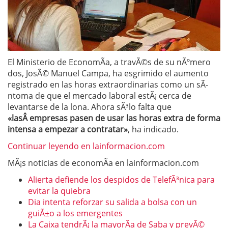
El Ministerio de EconomÃ­a, a travÃ©s de su nÃºmero
dos, JosÃ© Manuel Campa, ha esgrimido el aumento
registrado en las horas extraordinarias como un sÃ­
ntoma de que el mercado laboral estÃ¡ cerca de
levantarse de la lona. Ahora sÃ³lo falta que
«lasÂ
empresas
pasen de usar las horas extra de forma
intensa a empezar a contratar»
, ha indicado.
Continuar leyendo en lainformacion.com
MÃ¡s noticias de economÃ­a en lainformacion.com
Alierta defiende los despidos de TelefÃ³nica para
evitar la quiebra
Dia intenta reforzar su salida a bolsa con un
guiÃ±o a los emergentes
La Caixa tendrÃ¡ la mayorÃ­a de Saba y prevÃ©