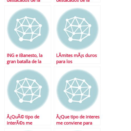
destacados de la
destacados de la
semana
semana
ING e iBanesto, la
LÃ­mites mÃ¡s duros
gran batalla de la
para los
banca online
superdepÃ³sitos
Â¿QuÃ© tipo de
Â¿Que tipo de interes
interÃ©s me
me conviene para
conviene para
contratar un