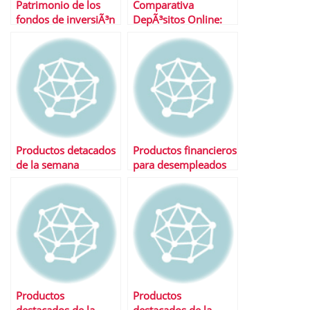
Patrimonio de los
Comparativa
fondos de inversiÃ³n
DepÃ³sitos Online:
durante primer
ING, iBanesto,
trimestre 2010
Openbank, Uno-e y
TuBancaja
Productos detacados
Productos financieros
de la semana
para desempleados
Productos
Productos