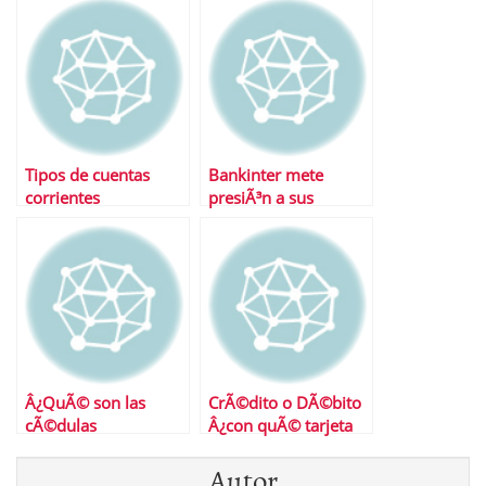
contratar una cuenta
deposito?
remunerada?
Tipos de cuentas
Bankinter mete
corrientes
presiÃ³n a sus
competidores con su
cuenta nÃ³mina
Â¿QuÃ© son las
CrÃ©dito o DÃ©bito
cÃ©dulas
Â¿con quÃ© tarjeta
hipotecarias?
me quedo?
Autor