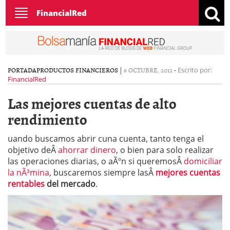
Toggle
FinancialRed
navigation
PORTADA
PRODUCTOS FINANCIEROS
|
9 OCTUBRE, 2011
-
Escrito por:
FinancialRed
Las mejores cuentas de alto
rendimiento
uando buscamos abrir cuna cuenta, tanto tenga el
objetivo deÂ
ahorrar dinero
, o bien para solo realizar
las operaciones diarias, o aÃºn si queremosÂ
domiciliar
la nÃ³mina
, buscaremos siempre lasÂ
mejores cuentas
rentables
del mercado
.