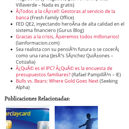
Villaverde – Nada es gratis)
Â¡Todos a la cÃ¡rcel!: Gestoras al servicio de la
banca
(Fresh Family Office)
FED QE2, inyectando heroÃ­na de alta calidad en el
sistema financiero (Gurus Blog)
Gracias a la crisis, Â¡seremos todos millonarios!
(lainformacion.com)
Sea realista con su pensiÃ³n futura o se cocerÃ¡
como una rana (JesÃºs SÃ¡nchez QuiÃ±ones –
Cotizalia)
Â¿QuÃ© es el IPC? Â¿QuÃ© es la encuesta de
presupuestos familiares?
(Rafael PampillÃ³n – IE)
Bulls vs. Bears: Where Gold Goes Next
(Seeking
Alpha)
Publicaciones Relacionadas: