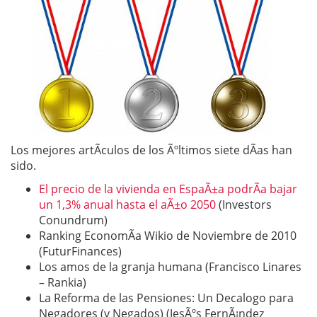
Los mejores artÃ­culos de los Ãºltimos siete dÃ­as han
sido.
El precio de la vivienda en EspaÃ±a podrÃ­a bajar
un 1,3% anual hasta el aÃ±o 2050
(Investors
Conundrum)
Ranking EconomÃ­a Wikio de Noviembre de 2010
(FuturFinances)
Los amos de la granja humana (Francisco Linares
– Rankia)
La Reforma de las Pensiones: Un Decalogo para
Negadores (y Negados) (JesÃºs FernÃ¡ndez