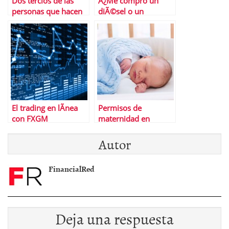
Dos tercios de las
Â¿Me compro un
personas que hacen
diÃ©sel o un
este test no lo
gasolina?
superanâ€¦ Â¿Y tÃº?
El trading en lÃ­nea
Permisos de
con FXGM
maternidad en
EspaÃ±a y el resto de
Autor
Europa
FinancialRed
Deja una respuesta