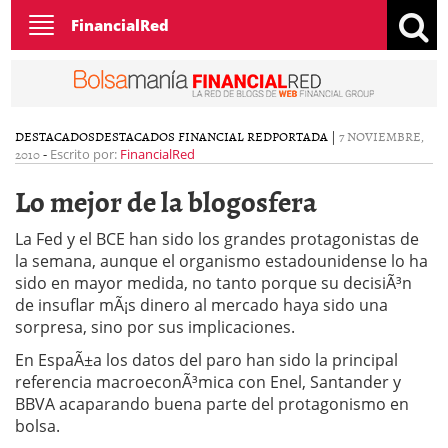
Toggle
FinancialRed
navigation
DESTACADOS
DESTACADOS FINANCIAL RED
PORTADA
|
7 NOVIEMBRE,
2010
-
Escrito por:
FinancialRed
Lo mejor de la blogosfera
La Fed y el BCE han sido los grandes protagonistas de
la semana, aunque el organismo estadounidense lo ha
sido en mayor medida, no tanto porque su decisiÃ³n
de insuflar mÃ¡s dinero al mercado haya sido una
sorpresa, sino por sus implicaciones.
En EspaÃ±a los datos del paro han sido la principal
referencia macroeconÃ³mica con Enel, Santander y
BBVA acaparando buena parte del protagonismo en
bolsa.