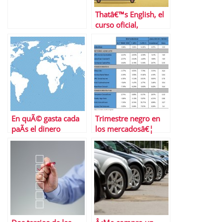
Thatâ€™s English, el
curso oficial,
cÃ³modo y
econÃ³mico para
aprender inglÃ©s
En quÃ© gasta cada
Trimestre negro en
paÃ­s el dinero
los mercadosâ€¦
Â¿se ha salvado
alguna inversiÃ³n de
las pÃ©rdidas? Y tÃº,
Â¿cuÃ¡nto has
perdido?