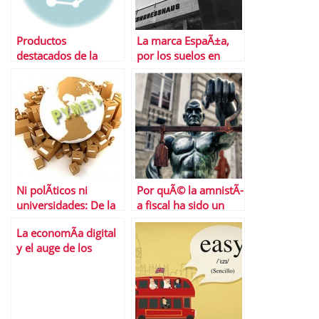
Productos
La marca EspaÃ±a,
destacados de la
por los suelos en
semana
Davos: apenas 17
espaÃ±oles, en la
lista confidencial de
invitados
Ni polÃ­ticos ni
Por quÃ© la amnistÃ­
universidades: De la
a fiscal ha sido un
crisis nos sacarÃ¡n
fracaso
La economÃ­a digital
los emprendedores!!!
y el auge de los
cupones descuento