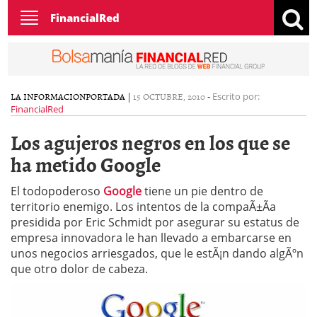
Toggle
FinancialRed
navigation
LA INFORMACION
PORTADA
|
15 OCTUBRE, 2010
-
Escrito por:
FinancialRed
Los agujeros negros en los que se
ha metido Google
El todopoderoso
Google
tiene un pie dentro de
territorio enemigo. Los intentos de la compaÃ±Ã­a
presidida por Eric Schmidt por asegurar su estatus de
empresa innovadora le han llevado a embarcarse en
unos negocios arriesgados, que le estÃ¡n dando algÃºn
que otro dolor de cabeza.