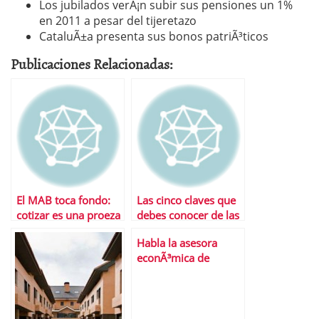
Los jubilados verÃ¡n subir sus pensiones un 1%
en 2011 a pesar del tijeretazo
CataluÃ±a presenta sus bonos patriÃ³ticos
Publicaciones Relacionadas:
El MAB toca fondo:
Las cinco claves que
cotizar es una proeza
debes conocer de las
y las pÃ©rdidas se
nuevas reglas del
Habla la asesora
disparan
juego laboral
econÃ³mica de
Obama: «A los PIGS
les sobra la S»