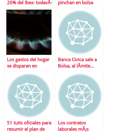
20% del Ibex: todavÃ­
pinchan en bolsa
a valen menos que
en 2009
Los gastos del hogar
Banca Civica sale a
se disparan en
Bolsa, al lÃ­mite…
verano
51 tuits oficiales para
Los contratos
resumir el plan de
laborales mÃ¡s