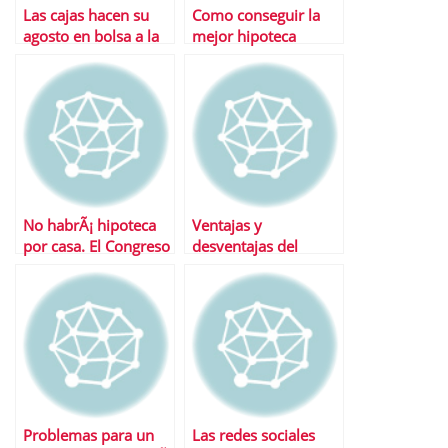
Las cajas hacen su
Como conseguir la
agosto en bolsa a la
mejor hipoteca
espera de otro
rescate
No habrÃ¡ hipoteca
Ventajas y
por casa. El Congreso
desventajas del
rechaza la propuesta
cambio de marca
hacia Bankia
Problemas para un
Las redes sociales