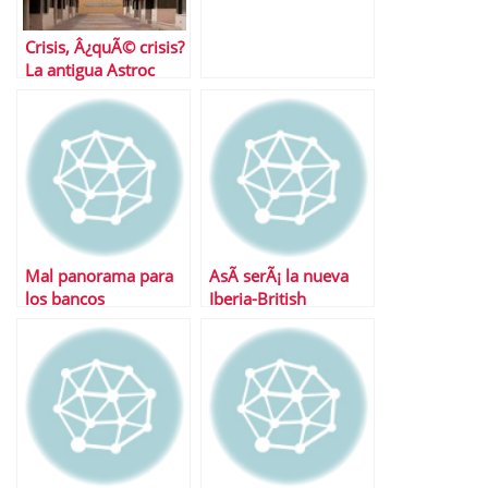
Crisis, Â¿quÃ© crisis?
La antigua Astroc
vende sus casas un
8% mÃ¡s caro
Mal panorama para
AsÃ­ serÃ¡ la nueva
los bancos
Iberia-British
espaÃ±oles en 2011