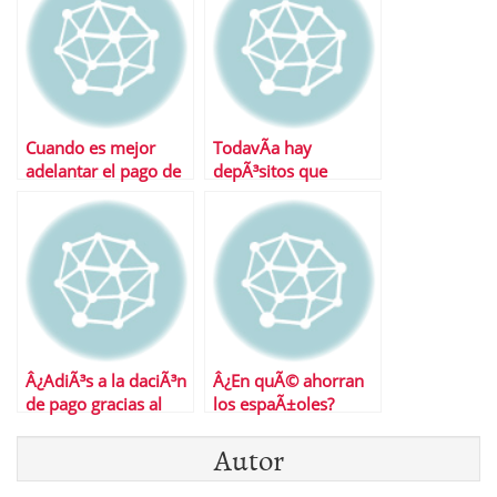
Cuando es mejor
TodavÃ­a hay
adelantar el pago de
depÃ³sitos que
la hipoteca
desafÃ­an al Banco de
EspaÃ±a Â¿CuÃ¡les?
Â¿AdiÃ³s a la daciÃ³n
Â¿En quÃ© ahorran
de pago gracias al
los espaÃ±oles?
adelanto electoral?
Autor