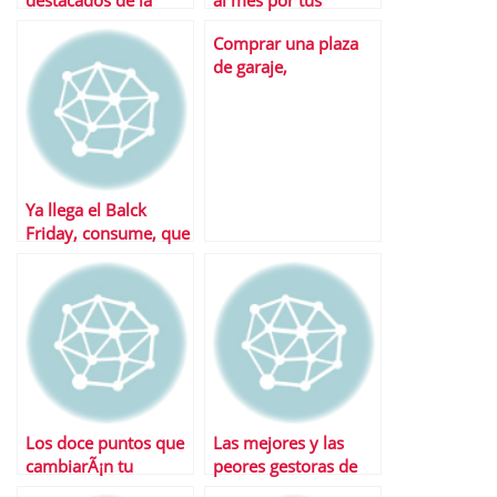
destacados de la
al mes por tus
semana
deudas
Comprar una plaza
de garaje,
Â¿prÃ©stamo
personal o hipoteca?
Ya llega el Balck
Friday, consume, que
no hay crisis
Los doce puntos que
Las mejores y las
cambiarÃ¡n tu
peores gestoras de
pensiÃ³n tras la
fondos