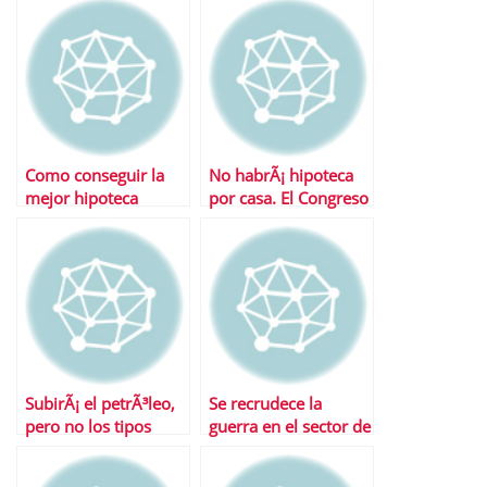
reforma
Como conseguir la
No habrÃ¡ hipoteca
mejor hipoteca
por casa. El Congreso
rechaza la propuesta
SubirÃ¡ el petrÃ³leo,
Se recrudece la
pero no los tipos
guerra en el sector de
la telefonÃ­a mÃ³vil