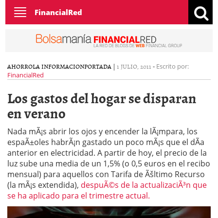
Toggle
FinancialRed
navigation
AHORRO
LA INFORMACION
PORTADA
|
1 JULIO, 2011
-
Escrito por:
FinancialRed
Los gastos del hogar se disparan
en verano
Nada mÃ¡s abrir los ojos y encender la lÃ¡mpara, los
espaÃ±oles habrÃ¡n gastado un poco mÃ¡s que el dÃ­a
anterior en electricidad. A partir de hoy, el precio de la
luz sube una media de un 1,5% (o 0,5 euros en el recibo
mensual) para aquellos con Tarifa de Ãšltimo Recurso
(la mÃ¡s extendida),
despuÃ©s de la actualizaciÃ³n que
se ha aplicado para el trimestre actual.