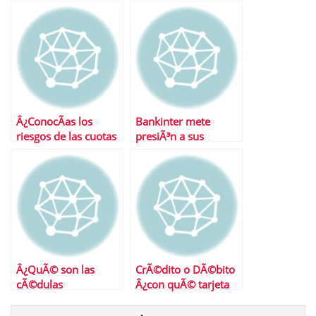
conviene para
contratar una cuenta
remunerada?
Â¿ConocÃ­as los
Bankinter mete
riesgos de las cuotas
presiÃ³n a sus
participativas de la
competidores con su
CAM?
cuenta nÃ³mina
Â¿QuÃ© son las
CrÃ©dito o DÃ©bito
cÃ©dulas
Â¿con quÃ© tarjeta
hipotecarias?
me quedo?