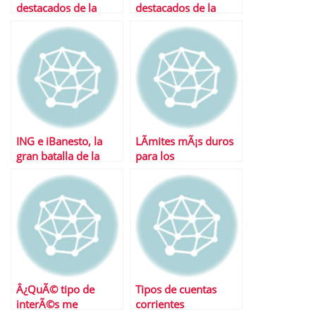
destacados de la
destacados de la
semana
semana
ING e iBanesto, la
LÃ­mites mÃ¡s duros
gran batalla de la
para los
banca online
superdepÃ³sitos
Â¿QuÃ© tipo de
Tipos de cuentas
interÃ©s me
corrientes