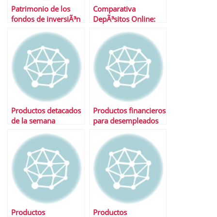
Patrimonio de los
Comparativa
fondos de inversiÃ³n
DepÃ³sitos Online:
durante primer
ING, iBanesto,
trimestre 2010
Openbank, Uno-e y
TuBancaja
Productos detacados
Productos financieros
de la semana
para desempleados
Productos
Productos