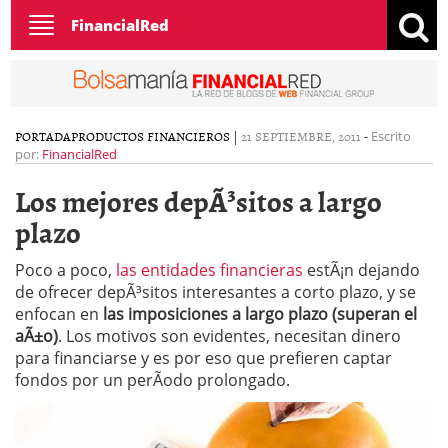
Toggle
FinancialRed
navigation
PORTADA
PRODUCTOS FINANCIEROS
|
21 SEPTIEMBRE, 2011
-
Escrito
por:
FinancialRed
Los mejores depÃ³sitos a largo
plazo
Poco a poco,
las entidades financieras
estÃ¡n dejando
de ofrecer depÃ³sitos interesantes a corto plazo, y se
enfocan en
las imposiciones a largo plazo (superan el
aÃ±o)
. Los motivos son evidentes, necesitan dinero
para financiarse y es por eso que prefieren captar
fondos por un perÃ­odo prolongado.