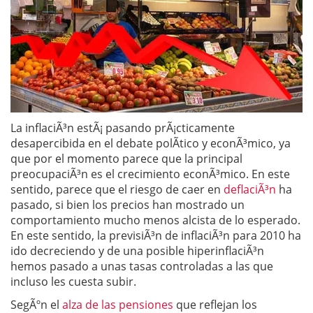
La inflaciÃ³n estÃ¡ pasando prÃ¡cticamente
desapercibida en el debate polÃ­tico y econÃ³mico, ya
que por el momento parece que la principal
preocupaciÃ³n es el crecimiento econÃ³mico. En este
sentido, parece que el riesgo de caer en
deflaciÃ³n
ha
pasado, si bien los precios han mostrado un
comportamiento mucho menos alcista de lo esperado.
En este sentido, la previsiÃ³n de inflaciÃ³n para 2010 ha
ido decreciendo y de una posible hiperinflaciÃ³n
hemos pasado a unas tasas controladas a las que
incluso les cuesta subir.
SegÃºn el
alza de las pensiones
que reflejan los