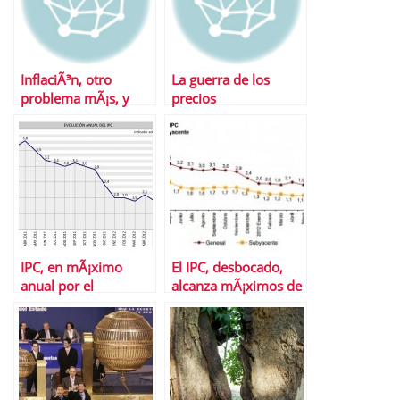
InflaciÃ³n, otro
La guerra de los
problema mÃ¡s, y
precios
van…
IPC, en mÃ¡ximo
El IPC, desbocado,
anual por el
alcanza mÃ¡ximos de
encarecimiento de
17 meses
los carburantes