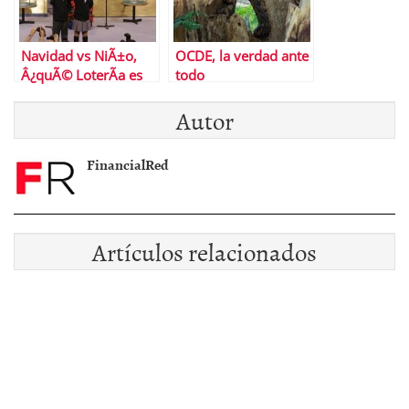
Navidad vs NiÃ±o,
OCDE, la verdad ante
Â¿quÃ© LoterÃ­a es
todo
mÃ¡s rentable?
Autor
FinancialRed
Artículos relacionados