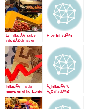
La inflaciÃ³n sube
HiperinflaciÃ³n
seis dÃ©cimas en
marzo
InflaciÃ³n, nada
Â¿InflaciÃ³n?,
nuevo en el horizonte
Â¿DeflaciÃ³n?,
espaÃ±ol aunque sÃ­
Â¿QuÃ© nos indican
en el de EE.UU.
las materias primas?