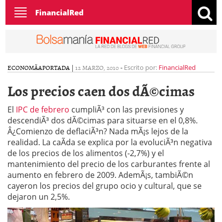
Toggle
FinancialRed
navigation
ECONOMÃ­A
PORTADA
|
12 MARZO, 2010
-
Escrito por:
FinancialRed
Los precios caen dos dÃ©cimas
El
IPC de febrero
cumpliÃ³ con las previsiones y
descendiÃ³ dos dÃ©cimas para situarse en el 0,8%.
Â¿Comienzo de deflaciÃ³n? Nada mÃ¡s lejos de la
realidad. La caÃ­da se explica por la evoluciÃ³n negativa
de los precios de los alimentos (-2,7%) y el
mantenimiento del precio de los carburantes frente al
aumento en febrero de 2009. AdemÃ¡s, tambiÃ©n
cayeron los precios del grupo ocio y cultural, que se
dejaron un 2,5%.