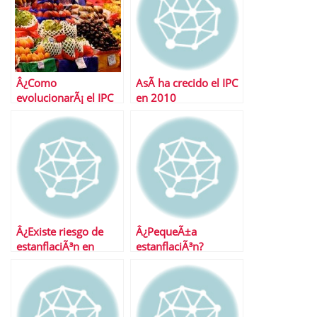
Â¿Como
AsÃ­ ha crecido el IPC
evolucionarÃ¡ el IPC
en 2010
en 2011?
Â¿Existe riesgo de
Â¿PequeÃ±a
estanflaciÃ³n en
estanflaciÃ³n?
EspaÃ±a?