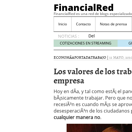
FinancialRed
FinancialRed es una red de blogs especializado
Inicio
Contacto
Notas de prensa
Del
NOTICIAS :
depósito
COTIZACIONES EN STREAMING
G
a la
diversificación:
ECONOMÃ­A
PORTADA
TRABAJO
|
11 MAYO, 201
cómo
está
Los valores de los tra
cambiando
empresa
la
gestión
del
Hoy en dÃ­a, y tal como estÃ¡ el p
ahorro
bÃ¡sicamente trabajar. Pero que n
en
recesiÃ³n es cuando mÃ¡s se aprov
España
desesperaciÃ³n de los ciudadanos 
05/08/2026
cualquier manera no
.
Seguros de convenio en
descubren cuando ya e
ReseÃ±a de SIFX: Lo Qu