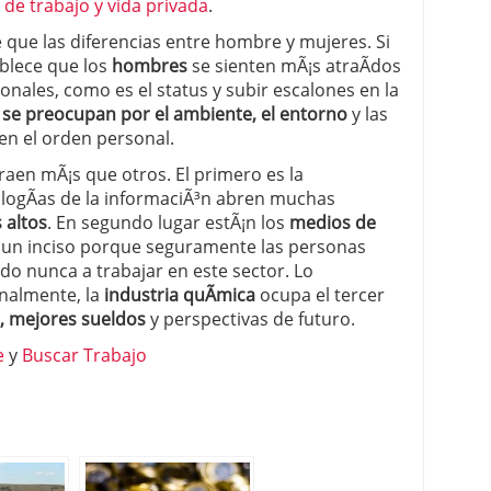
 de trabajo y vida privada
.
 que las diferencias entre hombre y mujeres. Si
ablece que los
hombres
se sienten mÃ¡s atraÃ­dos
nales, como es el status y subir escalones en la
se preocupan por el ambiente, el entorno
y las
en el orden personal.
raen mÃ¡s que otros. El primero es la
ologÃ­as de la informaciÃ³n abren muchas
 altos
. En segundo lugar estÃ¡n los
medios de
s un inciso porque seguramente las personas
o nunca a trabajar en este sector. Lo
inalmente, la
industria quÃ­mica
ocupa el tercer
n, mejores sueldos
y perspectivas de futuro.
e
y
Buscar Trabajo