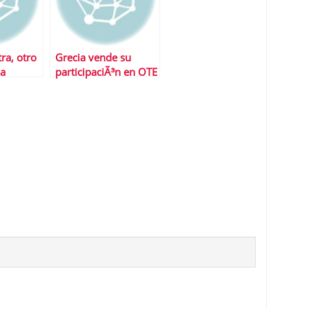
ra, otro
Grecia vende su
la
participaciÃ³n en OTE
e empleo
Telecom