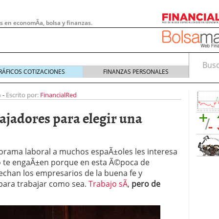
s en economÃ­a, bolsa y finanzas.
Busca
RÁFICOS COTIZACIONES
FINANZAS PERSONALES
0
-
Escrito por:
FinancialRed
bajadores para elegir una
anorama laboral a muchos espaÃ±oles les interesa
o te engaÃ±en porque en esta Ã©poca de
echan los empresarios de la buena fe y
para trabajar como sea.
Trabajo sÃ­
,
pero de
 pymes: la obligación que muchas empresas
s demasiado tarde
20/07/2026
e Deben Saber los Traders Mexicanos Antes de