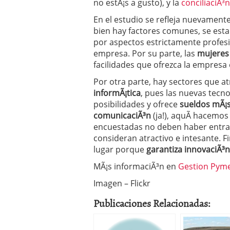
no estÃ¡s a gusto), y la
conciliaciÃ³n
En el estudio se refleja nuevamente
bien hay factores comunes, se est
por aspectos estrictamente profesio
empresa. Por su parte, las
mujeres 
facilidades que ofrezca la empresa 
Por otra parte, hay sectores que at
informÃ¡tica
, pues las nuevas tecn
posibilidades y ofrece
sueldos mÃ¡s
comunicaciÃ³n
(ja!), aquÃ­ hacemo
encuestadas no deben haber entrad
consideran atractivo e intesante. F
lugar porque
garantiza innovaciÃ³
MÃ¡s informaciÃ³n en
Gestion Pym
Imagen – Flickr
Publicaciones Relacionadas: