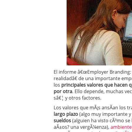
Operar
29/06/2026
Crear empresa online vs
29/05/2026
CÃ³mo afrontar una baj
26/05/2026
El informe â€œEmployer Branding: 
realidadâ€ de una importante em
los
principales valores que hacen 
por otra
. Ello depende, muchas vece
sâ€¦ y otros factores.
Los valores que mÃ¡s ansÃ­an los t
largo plazo
(algo muy importante y 
sueldos
(alguien ha visto cÃ³mo se 
aÃ±os? una vergÃ¼enza),
ambiente 