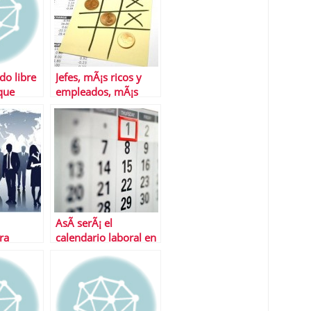
do libre
Jefes, mÃ¡s ricos y
 que
empleados, mÃ¡s
aÃ±a?
pobres
AsÃ­ serÃ¡ el
ra
calendario laboral en
 mundo
2018