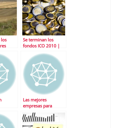
 los
Se terminan los
res
fondos ICO 2010 |
Timing Ãºltimas
operaciones
n
Las mejores
empresas para
trabajar en EspaÃ±a