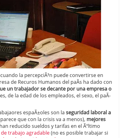
 proceso tradicional: ventajas reales para pymes
a mÃ©dica cuando trabajas por cuenta propia
cuando la percepciÃ³n puede convertirse en
presa de Recuros Humanos del paÃ­s ha dado con
que un trabajador se decante por una empresa o
s, de la edad de los empleados, el sexo, el paÃ­
rabajaores espaÃ±oles son la
seguridad laboral a
parece que con la crisis va a menos),
mejores
han reducido sueldos y tarifas en el Ãºltimo
de trabajo agradable
(no es posible trabajar si