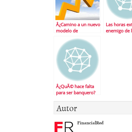
Â¿Camino a un nuevo
Las horas ext
modelo de
enemigo de 
actualizacion salarial?
creaciÃ³n d
Â¿QuÃ© hace falta
para ser banquero?
Autor
FinancialRed