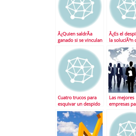
Â¿Quien saldrÃ­a
Â¿Es el despi
ganado si se vinculan
la soluciÃ³n
salario y
necesita Esp
productividad?
Cuatro trucos para
Las mejores
esquivar un despido
empresas pa
inminente
trabajar del