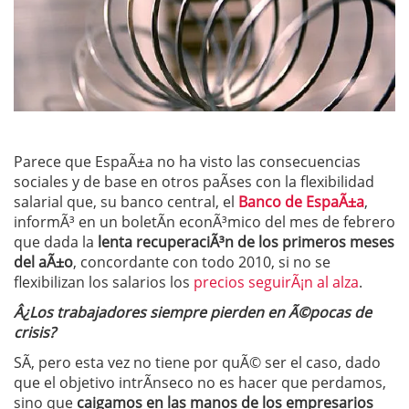
Parece que EspaÃ±a no ha visto las consecuencias
sociales y de base en otros paÃ­ses con la flexibilidad
salarial que, su banco central, el
Banco de EspaÃ±a
,
informÃ³ en un boletÃ­n econÃ³mico del mes de febrero
que dada la
lenta recuperaciÃ³n de los primeros meses
del aÃ±o
, concordante con todo 2010, si no se
flexibilizan los salarios los
precios seguirÃ¡n al alza
.
Â¿Los trabajadores siempre pierden en Ã©pocas de
crisis?
SÃ­, pero esta vez no tiene por quÃ© ser el caso, dado
que el objetivo intrÃ­nseco no es hacer que perdamos,
sino que
caigamos en las manos de los empresarios