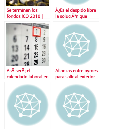
Se terminan los
Â¿Es el despido libre
fondos ICO 2010 |
la soluciÃ³n que
Timing Ãºltimas
necesita EspaÃ±a?
operaciones
AsÃ­ serÃ¡ el
Alianzas entre pymes
calendario laboral en
para salir al exterior
2018