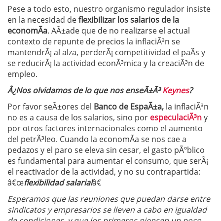
Pese a todo esto, nuestro organismo regulador insiste
en la necesidad de
flexibilizar los salarios de la
economÃ­a
. AÃ±ade que de no realizarse el actual
contexto de repunte de precios la inflaciÃ³n se
mantendrÃ¡ al alza, perderÃ¡ competitividad el paÃ­s y
se reducirÃ¡ la actividad econÃ³mica y la creaciÃ³n de
empleo.
Â¿Nos olvidamos de lo que nos enseÃ±Ã³
Keynes
?
Por favor seÃ±ores del
Banco de EspaÃ±a,
la inflaciÃ³n
no es a causa de los salarios, sino por
especulaciÃ³n
y
por otros factores internacionales como el aumento
del petrÃ³leo. Cuando la economÃ­a se nos cae a
pedazos y el paro se eleva sin cesar, el gasto pÃºblico
es fundamental para aumentar el consumo, que serÃ¡
el reactivador de la actividad, y no su contrapartida:
â€œ
flexibilidad salarial
â€
Esperamos que las reuniones que puedan darse entre
sindicatos y empresarios se lleven a cabo en igualdad
de condiciones, y que los primeros piensen un poco