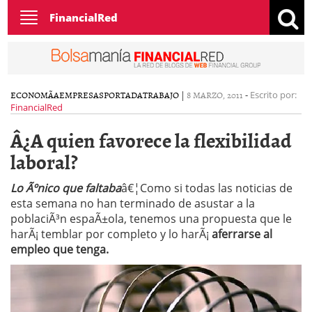
Toggle
FinancialRed
navigation
ECONOMÃ­A
EMPRESAS
PORTADA
TRABAJO
|
8 MARZO, 2011
-
Escrito por:
FinancialRed
Â¿A quien favorece la flexibilidad
laboral?
Lo Ãºnico que faltaba
â€¦Como si todas las noticias de
esta semana no han terminado de asustar a la
poblaciÃ³n espaÃ±ola, tenemos una propuesta que le
harÃ¡ temblar por completo y lo harÃ¡
aferrarse al
empleo que tenga.