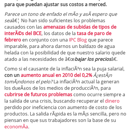
para que puedan ajustar sus costos a merced.
Parece un tono de enfado el mÃ­o y asÃ­ espero que
sea
â€¦ No han sido suficientes los problemas
causados con las
amenazas de subidas de tipos de
interÃ©s del BCE
, los datos de la
tasa de paro de
febrero
en conjunto con una
IPC Blog
que parece
imparable, para ahora darnos un baldazo de agua
helada con la posibilidad de que nuestro salario quede
atado a las necesidades de â€œ
bajar los precios
â€.
Como si el causante de la inflaciÃ³n sea la puja salarial,
con un
aumento anual en 2010 del 0,2%
Â¿estÃ¡n
tomÃ¡ndonos el pelo?
La inflaciÃ³n actual la generan
los dueÃ±os de los medios de producciÃ³n, para
cubrirse de futuros problemas
como ocurre siempre a
la salida de una crisis, buscando recuperar el
dinero
perdido por ineficiencia con aumento de costo de los
productos. La salida rÃ¡pida es la mÃ¡s sencilla, pero no
piensan en que sus trabajadores son la base de su
economÃ­a
.