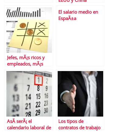
EEUU y China
esquivan la crisis en
El salario medio en
la Bolsa
EspaÃ±a
Jefes, mÃ¡s ricos y
empleados, mÃ¡s
pobres
AsÃ­ serÃ¡ el
Los tipos de
calendario laboral de
contratos de trabajo
2018 en la
vigentes en 2018