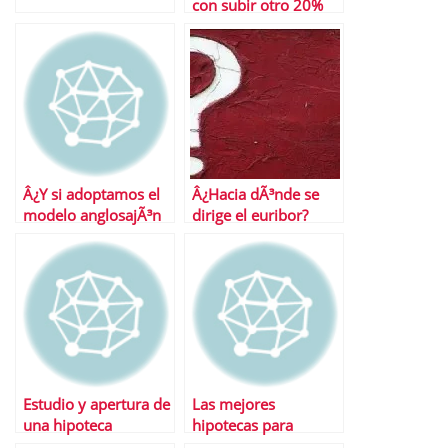
con subir otro 20%
durante este aÃ±o
Â¿Y si adoptamos el
Â¿Hacia dÃ³nde se
modelo anglosajÃ³n
dirige el euribor?
para el pago de la
hipoteca?
Estudio y apertura de
Las mejores
una hipoteca
hipotecas para
jÃ³venes