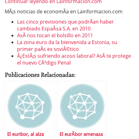
Continuar leyendo en Lainformacion.com
MÃ¡s noticias de economÃ­a en Lainformacion.com
Las cinco previsiones que podrÃ­an haber
cambiado EspaÃ±a S.A. en 2010
AsÃ­ nos tocan el bolsillo en 2011
La zona euro da la bienvenida a Estonia, su
primer paÃ­s ex soviÃ©tico
Â¿EstÃ¡s sufriendo acoso laboral? AsÃ­ te protege
el nuevo CÃ³digo Penal
Publicaciones Relacionadas:
El euribor, al alza
El eurÃ­bor amenaza