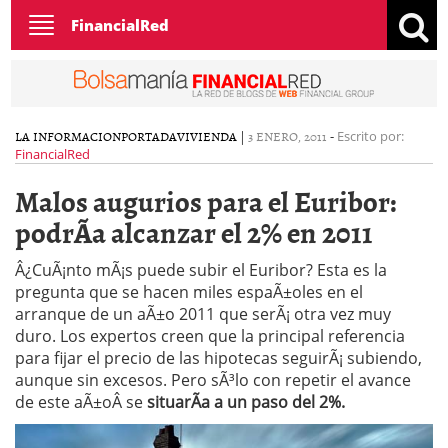
Toggle
FinancialRed
navigation
LA INFORMACION
PORTADA
VIVIENDA
|
3 ENERO, 2011
-
Escrito por:
FinancialRed
Malos augurios para el Euribor:
podrÃ­a alcanzar el 2% en 2011
Â¿CuÃ¡nto mÃ¡s puede subir el Euribor? Esta es la
pregunta que se hacen miles espaÃ±oles en el
arranque de un aÃ±o 2011 que serÃ¡ otra vez muy
duro. Los expertos creen que la principal referencia
para fijar el precio de las hipotecas seguirÃ¡ subiendo,
aunque sin excesos. Pero sÃ³lo con repetir el avance
de este aÃ±oÂ se
situarÃ­a a un paso del 2%.