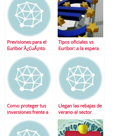
Previsiones para el
Tipos oficiales vs
Euribor Â¿CuÃ¡nto
Euribor: a la espera
subirÃ¡ la hipoteca?
del BCE
Como proteger tus
Llegan las rebajas de
inversiones frente a
verano al sector
la subida de tipos
inmobiliario