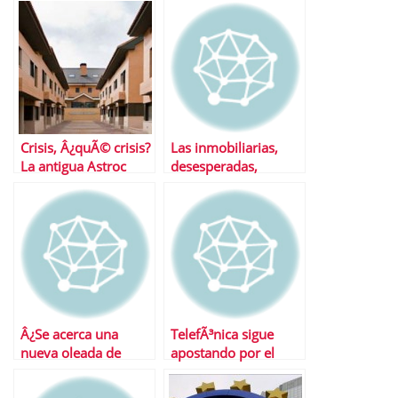
Crisis, Â¿quÃ© crisis?
Las inmobiliarias,
La antigua Astroc
desesperadas,
vende sus casas un
celebran dos ferias
8% mÃ¡s caro
por semana para
vender como sea
Â¿Se acerca una
TelefÃ³nica sigue
nueva oleada de
apostando por el
embargos de casas?
dividendo