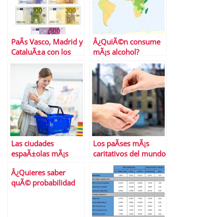
PaÃ­s Vasco, Madrid y
Â¿QuiÃ©n consume
CataluÃ±a con los
mÃ¡s alcohol?
salarios mÃ¡s altos de
EspaÃ±a
Las ciudades
Los paÃ­ses mÃ¡s
espaÃ±olas mÃ¡s
caritativos del mundo
caras para vivir
Â¿Quieres saber
quÃ© probabilidad
tiene tu aviÃ³n de
estrellarse?