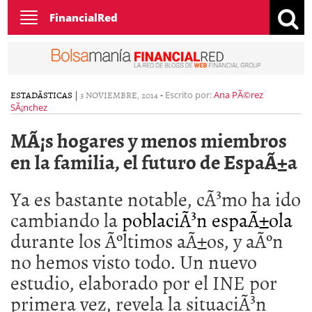
Toggle
FinancialRed
navigation
ESTADÃ­STICAS
|
3 NOVIEMBRE, 2014
-
Escrito por:
Ana PÃ©rez
SÃ¡nchez
MÃ¡s hogares y menos miembros
en la familia, el futuro de EspaÃ±a
Ya es bastante notable, cÃ³mo ha ido
cambiando la
poblaciÃ³n espaÃ±ola
durante los Ãºltimos aÃ±os, y aÃºn
no hemos visto todo. Un nuevo
estudio, elaborado por el INE por
primera vez, revela la situaciÃ³n