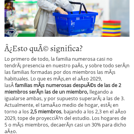
Â¿Esto quÃ© significa?
Lo primero de todo, la familia numerosa casi no
tendrÃ¡ presencia en nuestro paÃ­s, y sobre todo serÃ¡n
las familias formadas por dos miembros las mÃ¡s
habituales. Lo que es mÃ¡s,en el aÃ±o 2029,
lasÂ
familias mÃ¡s numerosas despuÃ©s de las de 2
miembros serÃ¡n las de un miembro,
llegando a
igualarse ambas, y por supuesto superarÃ¡ a las de 3.
Actualmente, el tamaÃ±o medio de hogar, estÃ¡ en
torno a los
2,5 miembros
, bajando a los 2,3 en el aÃ±o
2029, tope de proyecciÃ³n del estudio. Los hogares de
5 o mÃ¡s miembros, decaerÃ¡n casi un 30% para dicho
aÃ±o.