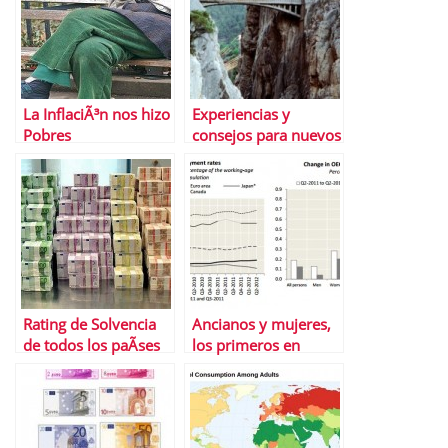
La InflaciÃ³n nos hizo
Experiencias y
Pobres
consejos para nuevos
#inversores en
#bolsa
Rating de Solvencia
Ancianos y mujeres,
de todos los paÃ­ses
los primeros en
conseguir un empleo,
segÃºn la OCDE