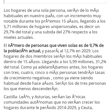
Los hogares de una sola persona, serÃ¡n de lo mÃ¡s
habituales en nuestro paÃ­s, con un incremento muy
notable durante los prÃ³ximos 15 aÃ±os, llegando a los
5,71 millones de hogares unipersonales, es decir un
29,7% del total y una subida del 27% respecto a los
niveles actuales.
El
nÃºmero de personas que viven solas es de 9,7% de
la poblaciÃ³n actual,
y pasarÃ¡ al 12,7% en 2029. Los
hogares de dos miembros serÃ¡n los mÃ¡s habituales
dentro de 15 aÃ±os. Llegando a los 5,99 millones, 31,2%
del total. Como ya adelantÃ¡bamos antes, los hogares
con tres, cuatro, cinco o mÃ¡s personas tendrÃ¡n tasas
de crecimiento negativas , como ya viene siendo
habitual desde hace aÃ±os. SerÃ¡n los de tres personas
los que menos descenderÃ¡n.
Castilla- LeÃ³n, y Asturias, serÃ­an las Ãºnicas
comunidades autÃ³nomas que no verÃ­an crecer los
hogares durante le perÃ­odo 2014-2029, y Ceuta,