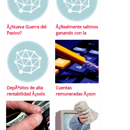
Â¿Nueva Guerra del
Â¿Realmente salimos
Pasivo?
ganando con la
guerra del pasivo?
DepÃ³sitos de alta
Cuentas
rentabilidad Â¿solo
remuneradas Â¿son
en bancos fuera del
rentables?
FGD espaÃ±ol?