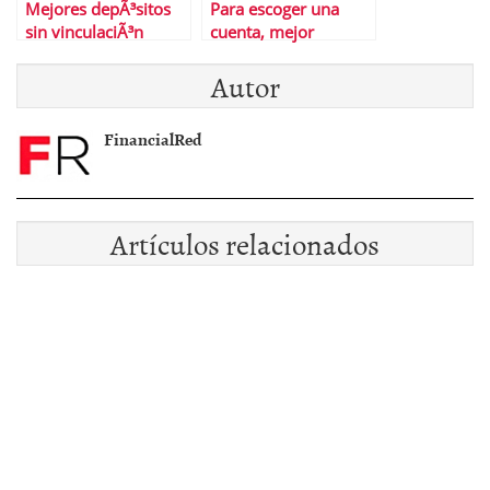
Mejores depÃ³sitos
Para escoger una
sin vinculaciÃ³n
cuenta, mejor
empezar por las
Autor
comisiones
FinancialRed
Artículos relacionados