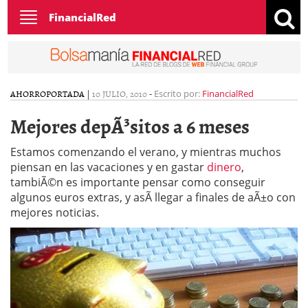
Toggle
FinancialRed
navigation
AHORRO
PORTADA
|
10 JULIO, 2010
-
Escrito por:
FinancialRed
Mejores depÃ³sitos a 6 meses
Estamos comenzando el verano, y mientras muchos
piensan en las vacaciones y en gastar
dinero
,
tambiÃ©n es importante pensar como conseguir
algunos euros extras, y asÃ­ llegar a finales de aÃ±o con
mejores noticias.