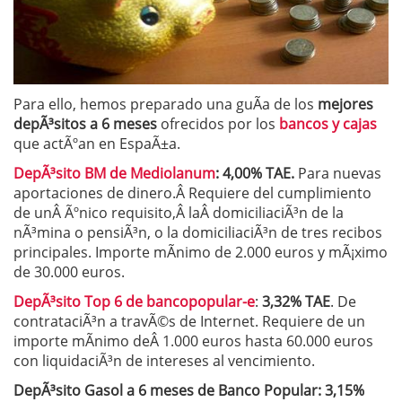
Para ello, hemos preparado una guÃ­a de los
mejores
depÃ³sitos a 6 meses
ofrecidos por los
bancos y cajas
que actÃºan en EspaÃ±a.
DepÃ³sito BM de Mediolanum
: 4,00% TAE.
Para nuevas
aportaciones de dinero.Â Requiere del cumplimiento
de unÂ Ãºnico requisito,Â laÂ domiciliaciÃ³n de la
nÃ³mina o pensiÃ³n, o la domiciliaciÃ³n de tres recibos
principales. Importe mÃ­nimo de 2.000 euros y mÃ¡ximo
de 30.000 euros.
DepÃ³sito Top 6 de bancopopular-e
:
3,32% TAE
. De
contrataciÃ³n a travÃ©s de Internet. Requiere de un
importe mÃ­nimo deÂ 1.000 euros hasta 60.000 euros
con liquidaciÃ³n de intereses al vencimiento.
DepÃ³sito Gasol a 6 meses de Banco Popular
: 3,15%