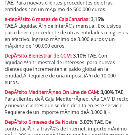
TAE.
Para nuevos clientes procedentes de otras
entidades con un mÃ¡ximo de 500.000 euros.
e-depÃ³sito 6 meses de CajaCanarias
: 3,15%
TAE
.Â LiquidaciÃ³n de interÃ©s mensual. Exclusivos
para dinero procedente de otras entidades o ingresos
en efectivo. Ingreso mÃ­nimo de 3.000 euros y un
mÃ¡ximo de 100.000 euros.
DepÃ³sito Bienestrar de CCM
: 3,10% TAE
. Con
liquidaciÃ³n trimestral de intereses. para nuevos
clientes que incrementen el saldo global en la
entidad.Â Requiere de una imposiciÃ³n de 10.000
euros.
DepÃ³sito MediterrÃ¡neo On Line de CAM
: 3,00% TAE
.
Para clientes deÂ Caja MediterrÃ¡neo, vÃ­a CAM Directo
y nuevos clientes que se den de alta en este servicio.
Requiere de un
importe mÃ­nimo deÂ 3.000 â‚¬.
DepÃ³sito 6 meses de Sa Nostra
:
3,00% TAE
. De
contrataciÃ³n a travÃ©s de Internet, importe mÃ­nimo