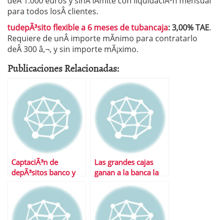
deÂ 1.000 euros y sinÂ lÃ­mite con liquidaciÃ³n mensual
para todos losÂ clientes.
tudepÃ³sito flexible a 6 meses de tubancaja
: 3,00% TAE
.
Requiere de unÂ importe mÃ­nimo para contratarlo
deÂ 300 â‚¬, y sin importe mÃ¡ximo.
Publicaciones Relacionadas:
CaptaciÃ³n de
Las grandes cajas
depÃ³sitos banco y
ganan a la banca la
cajas
batalla de los fondos
en 2010