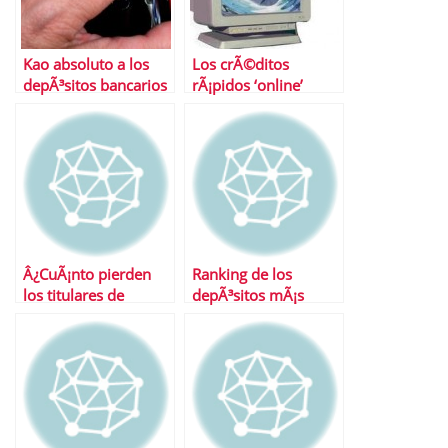
Kao absoluto a los
Los crÃ©ditos
depÃ³sitos bancarios
rÃ¡pidos ‘online’
disparan sus tipos de
interÃ©s
Â¿CuÃ¡nto pierden
Ranking de los
los titulares de
depÃ³sitos mÃ¡s
preferentes?
atractivos en el mes
de octubre.