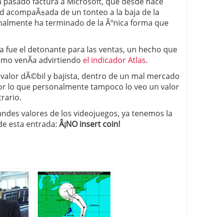
a pasado factura a Microsoft, que desde hace
 acompaÃ±ada de un tonteo a la baja de la
nalmente ha terminado de la Ãºnica forma que
ta fue el detonante para las ventas, un hecho que
como venÃ­a advirtiendo
el indicador Atlas
.
valor dÃ©bil y bajista, dentro de un mal mercado
or lo que personalmente tampoco lo veo un valor
rario.
grandes valores de los videojuegos, ya tenemos la
 de esta entrada:
Â¡NO insert coin!