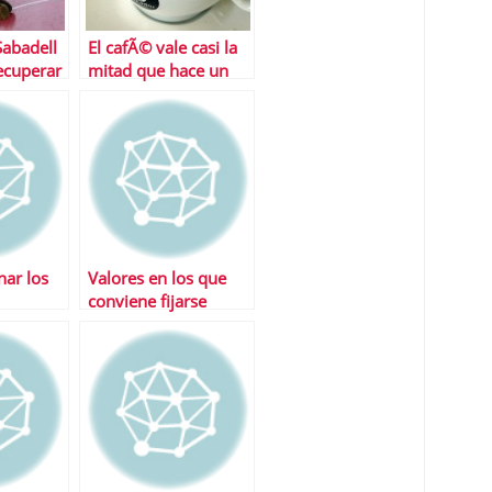
Sabadell
El cafÃ© vale casi la
ecuperar
mitad que hace un
es
aÃ±o Â¿usted lo ha
Bolsa
notado?
ar los
Valores en los que
conviene fijarse