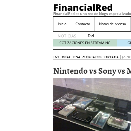
FinancialRed
FinancialRed es una red de blogs especializado
Inicio
Contacto
Notas de prensa
Del
NOTICIAS :
depósito
COTIZACIONES EN STREAMING
G
a la
diversificación:
INTERNACIONAL
MERCADOS
PORTADA
|
30 N
cómo
está
Nintendo vs Sony vs M
cambiando
la
gestión
del
ahorro
en
España
05/08/2026
Seguros de convenio en
descubren cuando ya e
ReseÃ±a de SIFX: Lo Qu