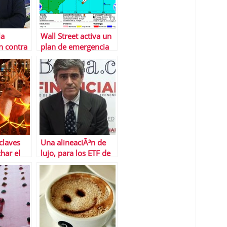
la
Wall Street activa un
n contra
plan de emergencia
ve para
ante el cierre de sus
ntral
sedes en Nueva York
claves
Una alineaciÃ³n de
har el
lujo, para los ETF de
 de aÃ±o
2013