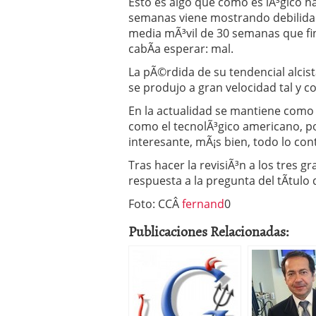
Esto es algo que como es lÃ³gico h
semanas viene mostrando debilidad
media mÃ³vil de 30 semanas que fi
cabÃ­a esperar: mal.
La pÃ©rdida de su tendencial alcis
se produjo a gran velocidad tal y 
En la actualidad se mantiene como 
como el tecnolÃ³gico americano, p
interesante, mÃ¡s bien, todo lo cont
Tras hacer la revisiÃ³n a los tres 
respuesta a la pregunta del tÃ­tulo
Foto: CCÂ
fernand
0
Publicaciones Relacionadas: