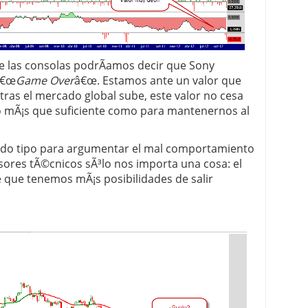
e las consolas podrÃ­amos decir que Sony
â€œ
Game Over
â€œ. Estamos ante un valor que
tras el mercado global sube, este valor no cesa
o mÃ¡s que suficiente como para mantenernos al
odo tipo para argumentar el mal comportamiento
ores tÃ©cnicos sÃ³lo nos importa una cosa: el
ce que tenemos mÃ¡s posibilidades de salir