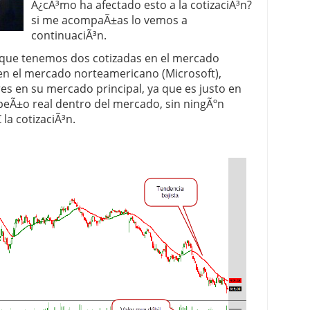
Â¿cÃ³mo ha afectado esto a la cotizaciÃ³n?
si me acompaÃ±as lo vemos a
 proceso tradicional: ventajas reales para pymes
continuaciÃ³n.
a mÃ©dica cuando trabajas por cuenta propia
que tenemos dos cotizadas en el mercado
en el mercado norteamericano (Microsoft),
es en su mercado principal, ya que es justo en
Ã±o real dentro del mercado, sin ningÃºn
la cotizaciÃ³n.