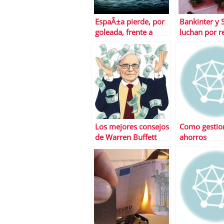
EspaÃ±a pierde, por
Bankinter y 
goleada, frente a
luchan por r
MÃ©xico la partida
las posicion
de la inversiÃ³n
perdidas en 
internacional
Los mejores consejos
Como gestion
de Warren Buffett
ahorros
para invertir