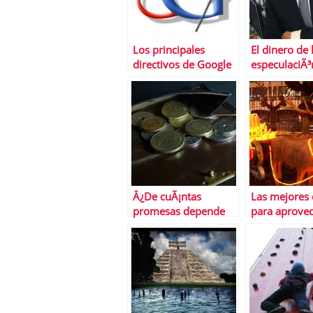
Los principales
El dinero de 
directivos de Google
especulaciÃ³
vendieron antes del
EspaÃ±a, sir
desplome
conservar Ce
â€œsorpresaâ€
Park
Â¿De cuÃ¡ntas
Las mejores 
promesas depende
para aprovec
una cartera de
rally del fin
inversiÃ³n?
en Bolsa