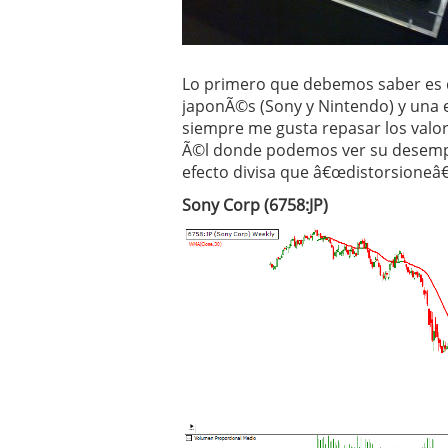
Operar
29/06/2026
Crear empresa online vs
29/05/2026
CÃ³mo afrontar una baj
Lo primero que debemos saber es 
26/05/2026
japonÃ©s (Sony y Nintendo) y una 
siempre me gusta repasar los valor
Ã©l donde podemos ver su desempe
efecto divisa que â€œdistorsioneâ€ 
Sony Corp (6758:JP)