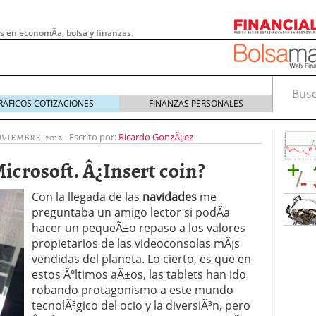
s en economÃ­a, bolsa y finanzas.
Busca
RÁFICOS COTIZACIONES
FINANZAS PERSONALES
OVIEMBRE, 2012
-
Escrito por:
Ricardo GonzÃ¡lez
icrosoft. Â¿Insert coin?
Con la llegada de las
navidades
me
preguntaba un amigo lector si podÃ­a
hacer un pequeÃ±o repaso a los valores
propietarios de las videoconsolas mÃ¡s
vendidas del planeta. Lo cierto, es que en
estos Ãºltimos aÃ±os, las tablets han ido
 pymes: la obligación que muchas empresas
robando protagonismo a este mundo
s demasiado tarde
20/07/2026
tecnolÃ³gico del ocio y la diversiÃ³n, pero
e Deben Saber los Traders Mexicanos Antes de